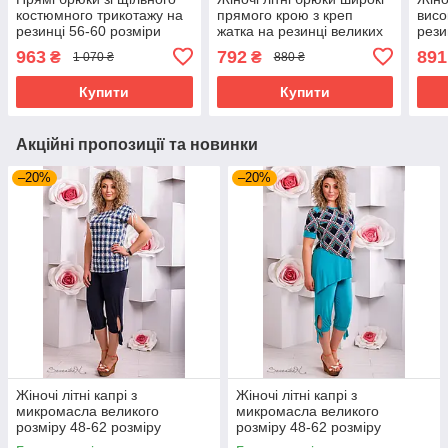
костюмного трикотажу на
прямого крою з креп
висо
резинці 56-60 розміри
жатка на резинці великих
рези
чорні
розмірів 50 чорні
повс
963
792
891
₴
₴
1 070 ₴
880 ₴
розм
Купити
Купити
Акційні пропозиції та новинки
–20%
–20%
Жіночі літні капрі з
Жіночі літні капрі з
микромасла великого
микромасла великого
розміру 48-62 розміру
розміру 48-62 розміру