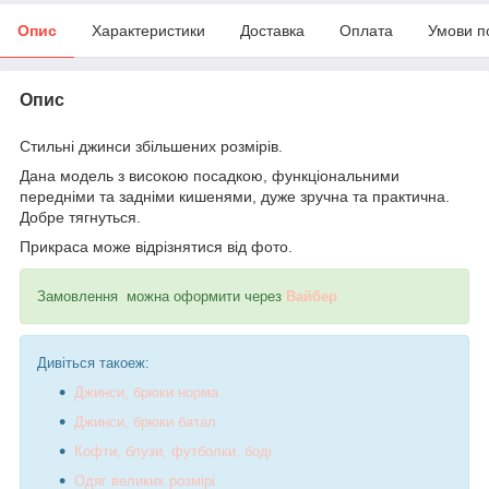
Опис
Характеристики
Доставка
Оплата
Умови п
Опис
Стильні джинси збільшених розмірів.
Дана модель з високою посадкою, функціональними
передніми та задніми кишенями, дуже зручна та практична.
Добре тягнуться.
Прикраса може відрізнятися від фото.
Замовлення можна оформити через
Вайбер
Дивіться такоеж:
Джинси, брюки норма
Джинси, брюки батал
Кофти, блузи, футболки, боді
Одяг великих розмірі