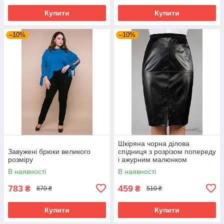
Купити
Купити
–10%
–10%
Шкіряна чорна ділова
Завужені брюки великого
спідниця з розрізом попереду
розміру
і ажурним малюнком
великого розміру 48-54
В наявності
В наявності
783
459
₴
₴
870 ₴
510 ₴
Купити
Купити