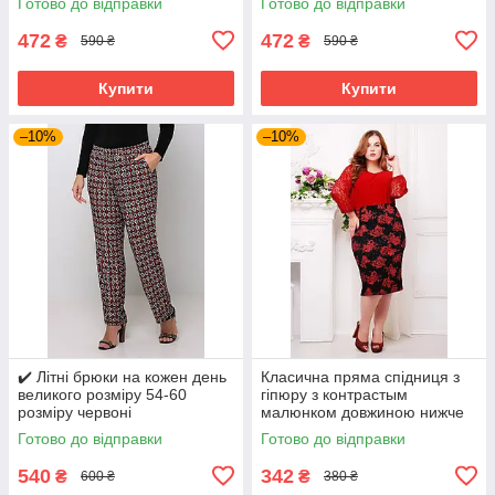
Готово до відправки
Готово до відправки
472
472
₴
₴
590 ₴
590 ₴
Купити
Купити
–10%
–10%
✔️ Літні брюки на кожен день
Класична пряма спідниця з
великого розміру 54-60
гіпюру з контрастым
розміру червоні
малюнком довжиною нижче
коліна великого розміру 56-
Готово до відправки
Готово до відправки
60
540
342
₴
₴
600 ₴
380 ₴