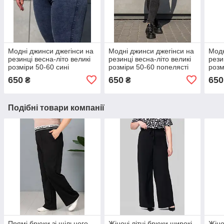
Модні джинси джегінси на
Модні джинси джегінси на
Модн
резинці весна-літо великі
резинці весна-літо великі
рези
розміри 50-60 сині
розміри 50-60 попелясті
розм
650
650
650
₴
₴
Подібні товари компанії
Прямі брюки зі щільного
Жіночі літні брюки широкі
Жіно