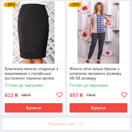
–10%
–10%
Класична жіноча спідниця з
Жіночі літні вільні брюки з
мереживом з італійської
штапелю великого розміру
костюмної тканини великі
48-58 розміру
розміри 50
Готово до відправки
Готово до відправки
612
657
₴
₴
680 ₴
730 ₴
Купити
Купити
Показати ще