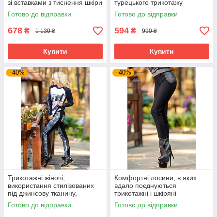
зі вставками з тиснення шкіри
турецького трикотажу
великого розміру 48-52
великого розміру 48-52
Готово до відправки
Готово до відправки
678
594
₴
₴
1 130 ₴
990 ₴
Купити
Купити
–40%
–40%
Трикотажні жіночі,
Комфортні лосини, в яких
використання стилізованих
вдало поєднуються
під джинсову тканину,
трикотажні і шкіряні
турецький трикотаж
елементи.
Готово до відправки
Готово до відправки