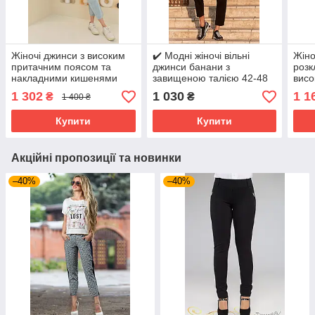
Жіночі джинси з високим
✔️ Модні жіночі вільні
Жіно
притачним поясом та
джинси банани з
розк
накладними кишенями
завищеною талією 42-48
висо
Розміри: 42 - 50
розміру чорні
Розм
1 302
1 030
1 1
₴
₴
1 400 ₴
Купити
Купити
Акційні пропозиції та новинки
–40%
–40%