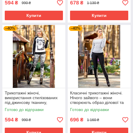
594
678
₴
₴
990 ₴
1 130 ₴
Купити
Купити
–40%
–40%
Трикотажні жіночі,
Класичні трикотажні жіночі.
використання стилізованих
Нічого зайвого – вони
під джинсову тканину,
створюють образ ділової та
турецький трикотаж
цілеспрямованої жінки.
Готово до відправки
Готово до відправки
594
696
₴
₴
990 ₴
1 160 ₴
Купити
Купити