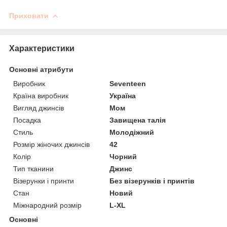
Приховати
Характеристики
Основні атрибути
Виробник
Seventeen
Країна виробник
Україна
Вигляд джинсів
Мом
Посадка
Завищена талія
Стиль
Молодіжний
Розмір жіночих джинсів
42
Колір
Чорний
Тип тканини
Джинс
Візерунки і принти
Без візерунків і принтів
Стан
Новий
Міжнародний розмір
L-XL
Основні