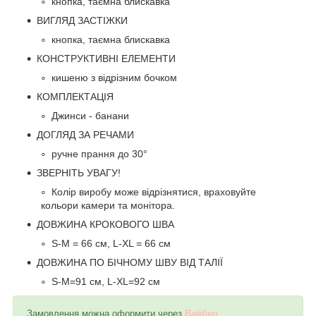
кнопка, таємна блискавка
ВИГЛЯД ЗАСТІЖКИ
кнопка, таємна блискавка
КОНСТРУКТИВНІ ЕЛЕМЕНТИ
кишеню з відрізним бочком
КОМПЛЕКТАЦІЯ
Джинси - банани
ДОГЛЯД ЗА РЕЧАМИ
ручне прання до 30°
ЗВЕРНІТЬ УВАГУ!
Колір виробу може відрізнятися, враховуйте
кольори камери та монітора.
ДОВЖИНА КРОКОВОГО ШВА
S-M = 66 см, L-XL = 66 см
ДОВЖИНА ПО БІЧНОМУ ШВУ ВІД ТАЛІЇ
S-M=91 см, L-XL=92 см
Замовлення можна оформити через
Вайбер