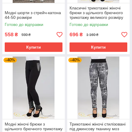
Класичні трикотажні жіночі
Модні шорти з стрейч-катона
брюки з щільного брючного
44-50 розміри
трикотажу великого розміру
50
Готово до відправки
Готово до відправки
558
696
₴
₴
930 ₴
1 160 ₴
Купити
Купити
–40%
–40%
Модні жіночі брюки з
Трикотажні жіночі стилізовані
щільного брючного трикотажу
під джинсову тканину моз