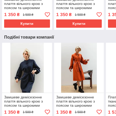
плаття вільного крою з
плаття вільного крою з
плат
поясом та широкими
поясом та широкими
пояс
рукавами 42-52 розміри
рукавами 42-52 розміри
рука
1 350
1 350
1 3
₴
₴
1 500 ₴
1 500 ₴
різні кольори
різні кольори
різн
Купити
Купити
Подібні товари компанії
Замшеве демісезонне
Замшеве демісезонне
Плат
плаття вільного крою з
плаття вільного крою з
ткан
поясом та широкими
поясом та широкими
пояс
рукавами 42-52 розміри
рукавами 42-52 розміри
52 р
1 350
1 350
1 5
₴
₴
1 500 ₴
1 500 ₴
різні кольори
різні кольори
мар