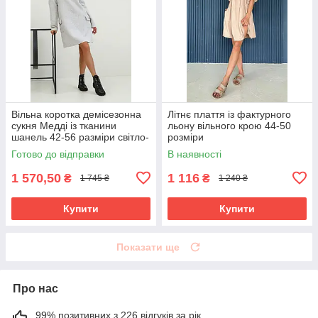
Вільна коротка демісезонна
Літнє плаття із фактурного
сукня Медді із тканини
льону вільного крою 44-50
шанель 42-56 разміри світло-
розміри
сіра
Готово до відправки
В наявності
1 570,50
1 116
₴
₴
1 745 ₴
1 240 ₴
Купити
Купити
Показати ще
Про нас
99% позитивних з 226 відгуків за рік