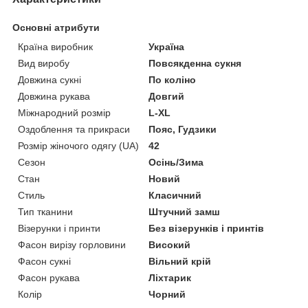
Основні атрибути
Країна виробник
Україна
Вид виробу
Повсякденна сукня
Довжина сукні
По коліно
Довжина рукава
Довгий
Міжнародний розмір
L-XL
Оздоблення та прикраси
Пояс, Гудзики
Розмір жіночого одягу (UA)
42
Сезон
Осінь/Зима
Стан
Новий
Стиль
Класичний
Тип тканини
Штучний замш
Візерунки і принти
Без візерунків і принтів
Фасон вирізу горловини
Високий
Фасон сукні
Вільний крій
Фасон рукава
Ліхтарик
Колір
Чорний