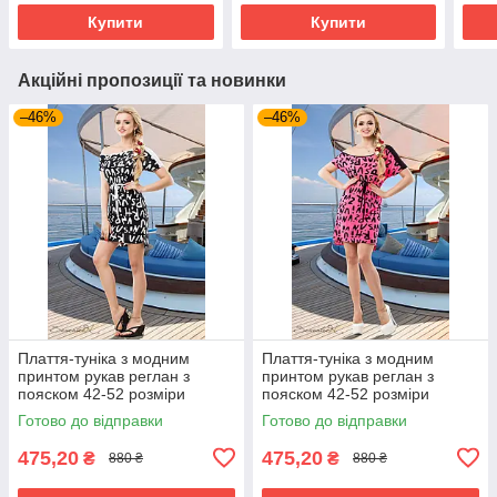
Купити
Купити
Акційні пропозиції та новинки
–46%
–46%
Плаття-туніка з модним
Плаття-туніка з модним
принтом рукав реглан з
принтом рукав реглан з
пояском 42-52 розміри
пояском 42-52 розміри
Готово до відправки
Готово до відправки
475,20
475,20
₴
₴
880 ₴
880 ₴