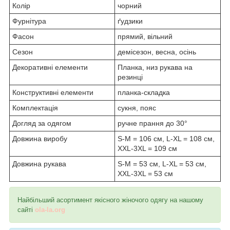
Колір
чорний
Фурнітура
ґудзики
Фасон
прямий, вільний
Сезон
демісезон, весна, осінь
Декоративні елементи
Планка, низ рукава на
резинці
Конструктивні елементи
планка-складка
Комплектація
сукня, пояс
Догляд за одягом
ручне прання до 30°
Довжина виробу
S-M = 106 см, L-XL = 108 см,
XXL-3XL = 109 см
Довжина рукава
S-M = 53 см, L-XL = 53 см,
XXL-3XL = 53 см
Найбільший асортимент якісного жіночого одягу на нашому
сайті
ola-la.org