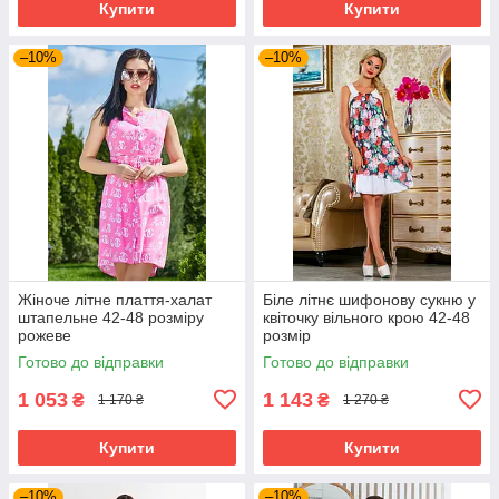
Купити
Купити
–10%
–10%
Жіноче літне плаття-халат
Біле літнє шифонову сукню у
штапельне 42-48 розміру
квіточку вільного крою 42-48
рожеве
розмір
Готово до відправки
Готово до відправки
1 053
1 143
₴
₴
1 170 ₴
1 270 ₴
Купити
Купити
–10%
–10%