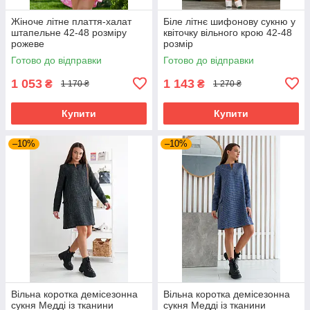
Жіноче літне плаття-халат
Біле літнє шифонову сукню у
штапельне 42-48 розміру
квіточку вільного крою 42-48
рожеве
розмір
Готово до відправки
Готово до відправки
1 053
1 143
₴
₴
1 170 ₴
1 270 ₴
Купити
Купити
–10%
–10%
Вільна коротка демісезонна
Вільна коротка демісезонна
сукня Медді із тканини
сукня Медді із тканини