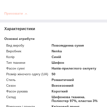
Приховати
Характеристики
Основні атрибути
Вид виробу
Повсякденна сукня
Виробник
Nenka
Колір
Синій
Тип тканини
Шифон
Фасон сукні
Напів-прилеглого силуету
Розмір жіночого одягу (UA)
50
Стиль
Романтичний
Сезон
Всесезонний
Фасон рукава
Короткий
Склад
Шифонова тканина.
Поліестер 97%, еластан 3%
Візерунки і принти
Квітковий принт