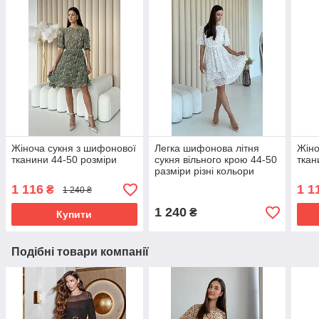
Жіноча сукня з шифонової
Легка шифонова літня
Жіно
тканини 44-50 розміри
сукня вільного крою 44-50
ткан
разміри різні кольори
1 116
1 1
₴
1 240 ₴
1 240
₴
Купити
Подібні товари компанії