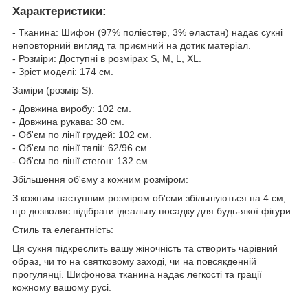
Характеристики:
- Тканина: Шифон (97% поліестер, 3% еластан) надає сукні
неповторний вигляд та приємний на дотик матеріал.
- Розміри: Доступні в розмірах S, M, L, XL.
- Зріст моделі: 174 см.
Заміри (розмір S):
- Довжина виробу: 102 см.
- Довжина рукава: 30 см.
- Об'єм по лінії грудей: 102 см.
- Об'єм по лінії талії: 62/96 см.
- Об'єм по лінії стегон: 132 см.
Збільшення об'єму з кожним розміром:
З кожним наступним розміром об'єми збільшуються на 4 см,
що дозволяє підібрати ідеальну посадку для будь-якої фігури.
Стиль та елегантність:
Ця сукня підкреслить вашу жіночність та створить чарівний
образ, чи то на святковому заході, чи на повсякденній
прогулянці. Шифонова тканина надає легкості та грації
кожному вашому русі.