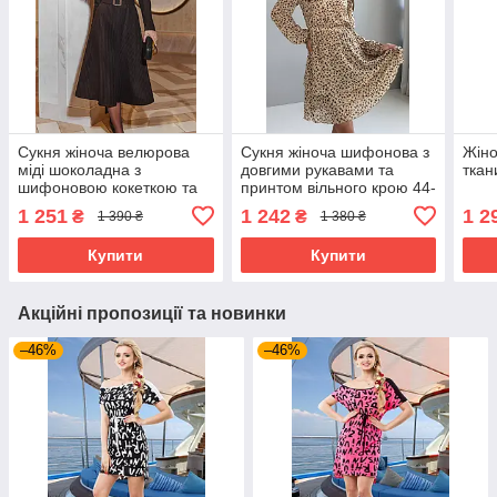
Сукня жіноча велюрова
Сукня жіноча шифонова з
Жіно
міді шоколадна з
довгими рукавами та
ткан
шифоновою кокеткою та
принтом вільного крою 44-
поясом, вечірня 44-50
50 разміри бежева
1 251
1 242
1 2
₴
₴
1 390 ₴
1 380 ₴
розміри
Купити
Купити
Акційні пропозиції та новинки
–46%
–46%