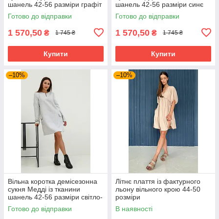
шанель 42-56 разміри графіт
шанель 42-56 разміри синє
Готово до відправки
Готово до відправки
1 570,50
1 570,50
₴
₴
1 745 ₴
1 745 ₴
Купити
Купити
–10%
–10%
Вільна коротка демісезонна
Літнє плаття із фактурного
сукня Медді із тканини
льону вільного крою 44-50
шанель 42-56 разміри світло-
розміри
сіра
Готово до відправки
В наявності