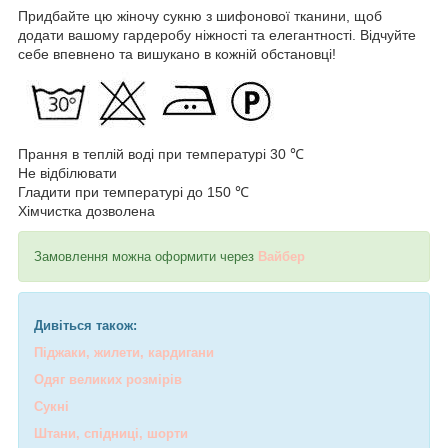
Придбайте цю жіночу сукню з шифонової тканини, щоб
додати вашому гардеробу ніжності та елегантності. Відчуйте
себе впевнено та вишукано в кожній обстановці!
Прання в теплій воді при температурі 30 ℃
Не відбілювати
Гладити при температурі до 150 ℃
Хімчистка дозволена
Замовлення можна оформити через
Вайбер
Дивіться також:
Піджаки, жилети, кардигани
Одяг великих розмірів
Сукні
Штани, спідниці, шорти