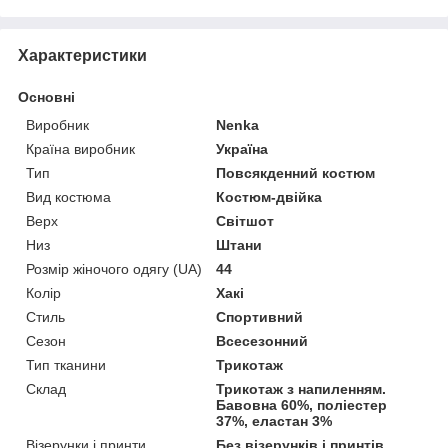
Характеристики
Основні
Виробник
Nenka
Країна виробник
Україна
Тип
Повсякденний костюм
Вид костюма
Костюм-двійка
Верх
Світшот
Низ
Штани
Розмір жіночого одягу (UA)
44
Колір
Хакі
Стиль
Спортивний
Сезон
Всесезонний
Тип тканини
Трикотаж
Склад
Трикотаж з напиленням.
Бавовна 60%, поліестер
37%, еластан 3%
Візерунки і принти
Без візерунків і принтів