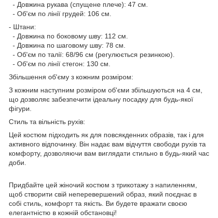
- Довжина рукава (спущене плече): 47 см.
- Об'єм по лінії грудей: 106 см.
- Штани:
- Довжина по боковому шву: 112 см.
- Довжина по шаговому шву: 78 см.
- Об'єм по талії: 68/96 см (регулюється резинкою).
- Об'єм по лінії стегон: 130 см.
Збільшення об'єму з кожним розміром:
З кожним наступним розміром об'єми збільшуються на 4 см,
що дозволяє забезпечити ідеальну посадку для будь-якої
фігури.
Стиль та вільність рухів:
Цей костюм підходить як для повсякденних образів, так і для
активного відпочинку. Він надає вам відчуття свободи рухів та
комфорту, дозволяючи вам виглядати стильно в будь-який час
доби.
Придбайте цей жіночий костюм з трикотажу з напиленням,
щоб створити свій неперевершений образ, який поєднає в
собі стиль, комфорт та якість. Ви будете вражати своєю
елегантністю в кожній обстановці!