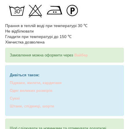
Прання в теплій воді при температурі 30 ℃
Не відбілювати
Гладити при температурі до 150 ℃
Хімчистка дозволена
Замовлення можна оформити через
Вайбер
Дивіться також:
Піджаки, жилети, кардигани
Одяг великих розмірів
Сукні
Штани, спідниці, шорти
Щоб слідкувати за новинками та отримувати додаткові