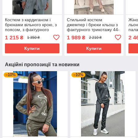
Костюм з кардиганом і
Стильний костюм
Жіно
брюками вільного крою, з
джемпер і брюки кльош з
льон
поясом, з фактурного
фактурного трикотажу 44-
пала
трикотажу 44-50 розміри
50 розміри бежевий
світ
1 215
1 989
2 4
₴
₴
1 350 ₴
2 210 ₴
сірий
Купити
Купити
Акційні пропозиції та новинки
–10%
–10%