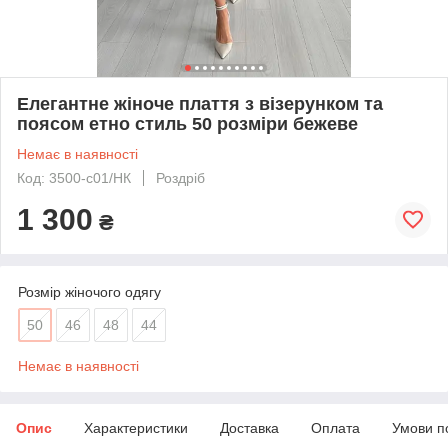
Елегантне жіноче плаття з візерунком та
поясом етно стиль 50 розміри бежеве
Немає в наявності
Код: 3500-c01/НК
Роздріб
1 300
₴
Розмір жіночого одягу
50
46
48
44
Немає в наявності
Опис
Характеристики
Доставка
Оплата
Умови п