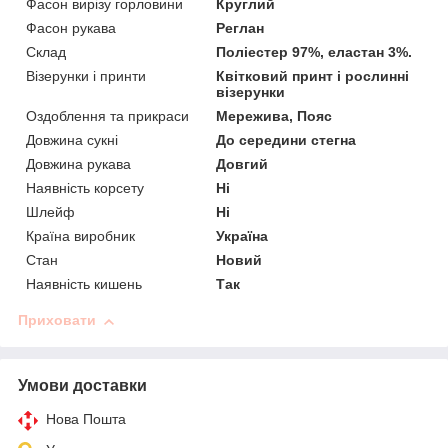
Фасон вирізу горловини
Круглий
Фасон рукава
Реглан
Склад
Поліестер 97%, еластан 3%.
Візерунки і принти
Квітковий принт і рослинні
візерунки
Оздоблення та прикраси
Мережива, Пояс
Довжина сукні
До середини стегна
Довжина рукава
Довгий
Наявність корсету
Ні
Шлейф
Ні
Країна виробник
Україна
Стан
Новий
Наявність кишень
Так
Приховати
Умови доставки
Нова Пошта