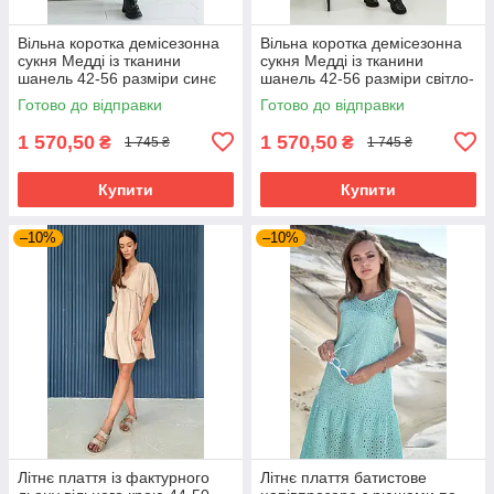
Вільна коротка демісезонна
Вільна коротка демісезонна
сукня Медді із тканини
сукня Медді із тканини
шанель 42-56 разміри синє
шанель 42-56 разміри світло-
сіра
Готово до відправки
Готово до відправки
1 570,50
1 570,50
₴
₴
1 745 ₴
1 745 ₴
Купити
Купити
–10%
–10%
Літнє плаття із фактурного
Літнє плаття батистове