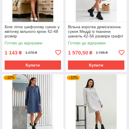
Біле літнє шифонову сукню у
Вільна коротка демісезонна
квіточку вільного крою 42-48
сукня Медді із тканини
розмір
шанель 42-56 разміри графіт
Готово до відправки
Готово до відправки
1 143
1 570,50
₴
₴
1 270 ₴
1 745 ₴
Купити
Купити
–10%
–10%