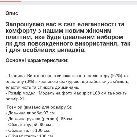
Опис
Запрошуємо вас в світ елегантності та
комфорту з нашим новим жіночим
платтям, яке буде ідеальним вибором
як для повсякденного використання, так
і для особливих випадків.
Основні характеристики:
- Тканина: Виготовлене з високоякісного поліестеру (97%) та
еластану (3%) з креповою фактурою, що забезпечує м'якість,
еластичність та стійкість до зминань.
- Розмір моделі: Модель на фото має зріст 168 см та носить
розмір XL.
Розміри (вказано для розміру S):
- Довжина виробу: 97 см.
- Довжина рукава (реглан): 65 см.
- Обхват грудей: 90 см.
- Обхват талії: 100 см.
- Обхват стегон: 108 см.