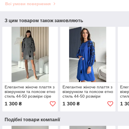
Всі умови повернення
З цим товаром також замовляють
Елегантне жіноче плаття з
Елегантне жіноче плаття з
Елег
візерунком та поясом етно
візерунком та поясом етно
візе
стиль 44-50 розміри сіре
стиль 44-50 розміри
стил
ора
1 300
1 300
1 3
₴
₴
Подібні товари компанії