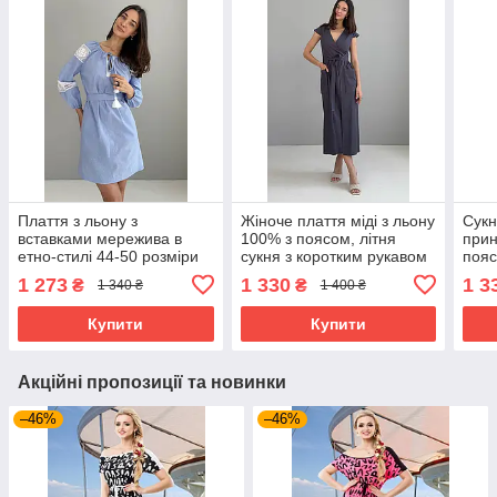
Плаття з льону з
Жіноче плаття міді з льону
Сукн
вставками мережива в
100% з поясом, літня
при
етно-стилі 44-50 розміри
сукня з коротким рукавом
пояс
блакитне
та кишенями сіра 44-50
свят
1 273
1 330
1 3
₴
₴
1 340 ₴
1 400 ₴
розміри
разм
Купити
Купити
Акційні пропозиції та новинки
–46%
–46%