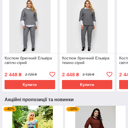
Костюм брючний Ельвіра
Костюм брючний Ельвіра
Кост
світло-сірий
темно-сірий
світ
2 448
2 448
2 4
₴
₴
2 720 ₴
2 720 ₴
Купити
Купити
Акційні пропозиції та новинки
–40%
–10%