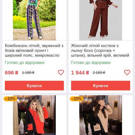
Комбінезон літній, звужений з
Жіночий літній костюм з
боків квітковий принт і
льону бохо (сорочка +
широкий пояс, микромасло
штани), вільний крій, великий
розмір 52 кориця
Готово до відправки
Готово до відправки
696
1 944
₴
₴
1 160 ₴
2 160 ₴
Купити
Купити
–10%
–10%