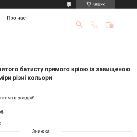
Кошик
Про нас
шитого батисту прямого кріою із завищеною
міри різні кольори
птом і в роздріб
 ₴