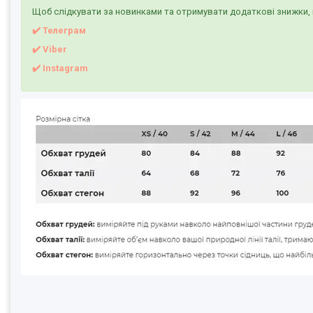
Щоб слідкувати за новинками та отримувати додаткові знижки, 
✔️ Телеграм
✔️ Viber
✔️
I
nstagram