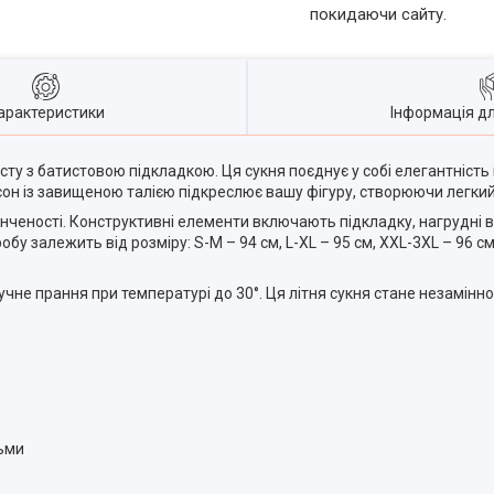
покидаючи сайту.
арактеристики
Інформація д
ту з батистовою підкладкою. Ця сукня поєднує у собі елегантність і
асон із завищеною талією підкреслює вашу фігуру, створюючи легки
нченості. Конструктивні елементи включають підкладку, нагрудні ви
у залежить від розміру: S-M – 94 см, L-XL – 95 см, XXL-3XL – 96 с
чне прання при температурі до 30°. Ця літня сукня стане незамін
дьми