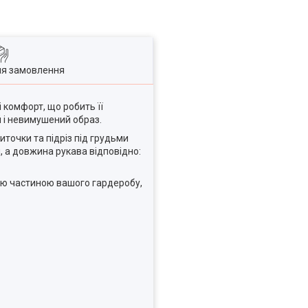
ля замовлення
 комфорт, що робить її
й і невимушений образ.
точки та підріз під грудьми
м, а довжина рукава відповідно:
ною частиною вашого гардеробу,