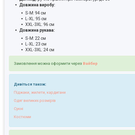
Довжина виробу:
S-M: 94 см
L-XL: 95 см
XXL-3XL: 96 см
Довжина рукава:
S-M: 22 см
L-XL: 23 см
XXL-3XL: 24 см
Замовлення можна оформити через
Вайбер
Дивіться також:
Піджаки, жилети, кардигани
Одяг великих розмірів
Сукні
Костюми