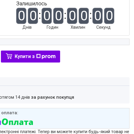
Залишилось
0
0
0
0
0
0
0
0
Днів
Годин
Хвилин
Секунд
Купити з
ротягом 14 днів
за рахунок покупця
лектронні платежі. Тепер ви можете купити будь-який товар не