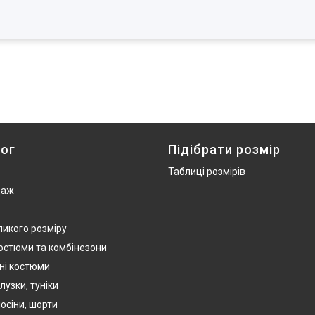
ог
Підібрати розмір
Таблиці розмірів
даж
ликого розміру
костюми та комбінезони
ні костюми
лузки, туніки
осіни, шорти