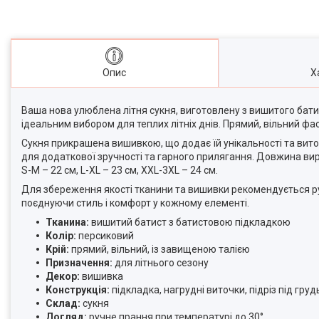
Опис
Х
Ваша нова улюблена літня сукня, виготовлену з вишитого батис
ідеальним вибором для теплих літніх днів. Прямий, вільний ф
Сукня прикрашена вишивкою, що додає їй унікальності та вито
для додаткової зручності та гарного прилягання. Довжина вироб
S-M – 22 см, L-XL – 23 см, XXL-3XL – 24 см.
Для збереження якості тканини та вишивки рекомендується ру
поєднуючи стиль і комфорт у кожному елементі.
Тканина:
вишитий батист з батистовою підкладкою
Колір:
персиковий
Крій:
прямий, вільний, із завищеною талією
Призначення:
для літнього сезону
Декор:
вишивка
Конструкція:
підкладка, нагрудні виточки, підріз під гру
Склад:
сукня
Догляд:
ручне прання при температурі до 30°