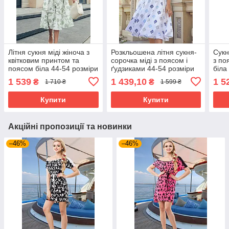
Літня сукня міді жіноча з
Розкльошена літня сукня-
Сукн
квітковим принтом та
сорочка міді з поясом і
з по
поясом біла 44-54 розміри
ґудзиками 44-54 розміри
біла
біла
1 539
1 439,10
1 5
₴
₴
1 710 ₴
1 599 ₴
Купити
Купити
Акційні пропозиції та новинки
–46%
–46%