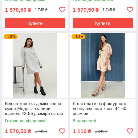
1 570,50
1 570,50
₴
₴
1 745 ₴
1 745 ₴
Купити
Купити
–10%
–10%
Вільна коротка демісезонна
Літнє плаття із фактурного
сукня Медді із тканини
льону вільного крою 44-50
шанель 42-56 разміри світло-
розміри
сіра
Готово до відправки
В наявності
1 570,50
1 116
₴
₴
1 745 ₴
1 240 ₴