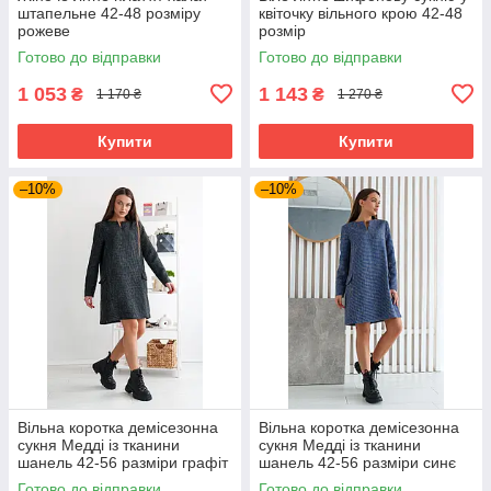
штапельне 42-48 розміру
квіточку вільного крою 42-48
рожеве
розмір
Готово до відправки
Готово до відправки
1 053
1 143
₴
₴
1 170 ₴
1 270 ₴
Купити
Купити
–10%
–10%
Вільна коротка демісезонна
Вільна коротка демісезонна
сукня Медді із тканини
сукня Медді із тканини
шанель 42-56 разміри графіт
шанель 42-56 разміри синє
Готово до відправки
Готово до відправки