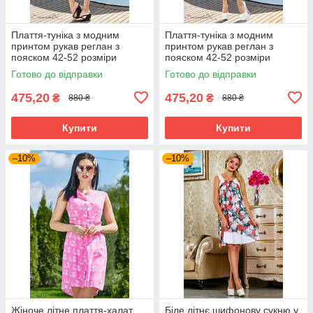
Плаття-туніка з модним
Плаття-туніка з модним
принтом рукав реглан з
принтом рукав реглан з
пояском 42-52 розміри
пояском 42-52 розміри
Готово до відправки
Готово до відправки
475,20
475,20
₴
₴
880 ₴
880 ₴
Купити
Купити
–10%
–10%
Жіноче літне плаття-халат
Біле літнє шифонову сукню у