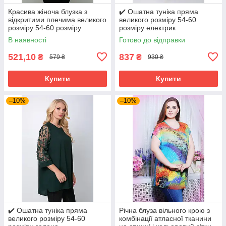
Красива жіноча блузка з
✔️ Ошатна туніка пряма
відкритими плечима великого
великого розміру 54-60
розміру 54-60 розміру
розміру електрик
бузкова
В наявності
Готово до відправки
521,10
837
₴
₴
579 ₴
930 ₴
Купити
Купити
–10%
–10%
✔️ Ошатна туніка пряма
Річна блуза вільного крою з
великого розміру 54-60
комбінації атласної тканини