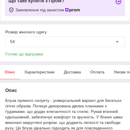
Що таке купити з Пром?
Замовлення під захистом
Розмір жіночого одягу
54
Готово до відправки
Опис
Характеристики
Доставка
Оплата
Умови п
Опис
Блуза прямого силуету - універсальний варіант для багатьох
літніх образів. Полиця декорована двома планками з
ґудзиками, що додає елегантності та стилю. Рукав втачний,
одношовний, забезпечує комфорт та зручність. У бічних швах
виконані закруглені розрізи, що додають легкості та свободи
руху. Ця блуза ідеально підходить як для повсякденного