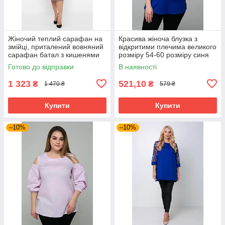
Жіночий теплий сарафан на
Красива жіноча блузка з
змійці, приталений вовняний
відкритими плечима великого
сарафан батал з кишенями
розміру 54-60 розміру синя
великих розмірів 54-64
Готово до відправки
В наявності
розміри сірий
1 323
521,10
₴
₴
1 470 ₴
579 ₴
Купити
Купити
–10%
–10%