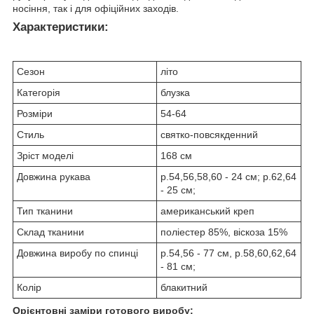
носіння, так і для офіційних заходів.
Характеристики:
Сезон
літо
Категорія
блузка
Розміри
54-64
Стиль
святко-повсякденний
Зріст моделі
168 см
Довжина рукава
р.54,56,58,60 - 24 см; р.62,64
- 25 см;
Тип тканини
американський креп
Склад тканини
поліестер 85%, віскоза 15%
Довжина виробу по спинці
р.54,56 - 77 см, р.58,60,62,64
- 81 см;
Колір
блакитний
Орієнтовні заміри готового виробу: