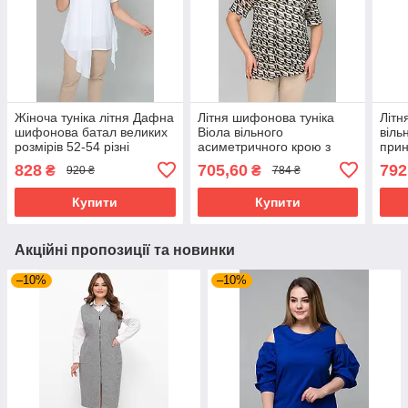
Жіноча туніка літня Дафна
Літня шифонова туніка
Літн
шифонова батал великих
Віола вільного
віль
розмірів 52-54 різні
асиметричного крою з
прин
кольори
принтом батал великих
розм
828
705,60
792
₴
₴
920 ₴
784 ₴
розмірів 50-60 різні
кольори
Купити
Купити
Акційні пропозиції та новинки
–10%
–10%