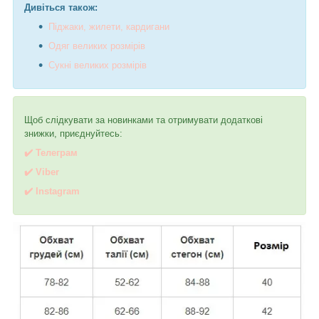
Дивіться також:
Піджаки, жилети, кардигани
Одяг великих розмірів
Сукні великих розмірів
Щоб слідкувати за новинками та отримувати додаткові
знижки, приєднуйтесь:
✔️ Телеграм
✔️ Viber
✔️
I
nstagram