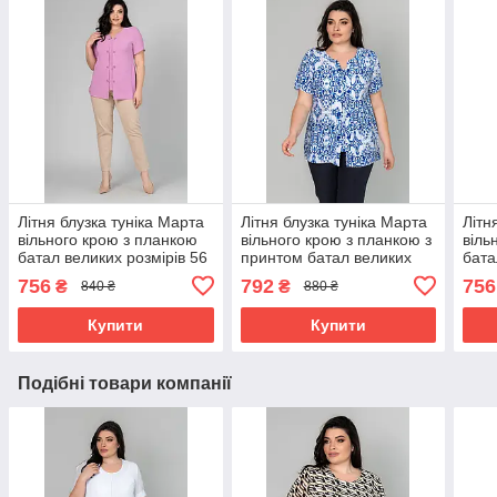
Літня блузка туніка Марта
Літня блузка туніка Марта
Літн
вільного крою з планкою
вільного крою з планкою з
віль
батал великих розмірів 56
принтом батал великих
бата
різні кольори
розмірів 60 різні кольори
різн
756
792
756
₴
₴
840 ₴
880 ₴
Купити
Купити
Подібні товари компанії