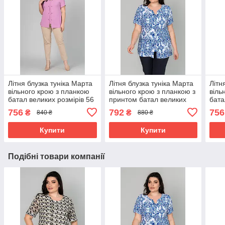
Літня блузка туніка Марта
Літня блузка туніка Марта
Літн
вільного крою з планкою
вільного крою з планкою з
віль
батал великих розмірів 56
принтом батал великих
бата
різні кольори
розмірів 60 різні кольори
різн
756
792
756
₴
₴
840 ₴
880 ₴
Купити
Купити
Подібні товари компанії