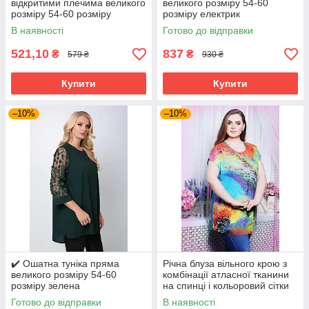
відкритими плечима великого
великого розміру 54-60
розміру 54-60 розміру
розміру електрик
бузкова
В наявності
Готово до відправки
521,10
837
₴
₴
579 ₴
930 ₴
Купити
Купити
–10%
–10%
✔️ Ошатна туніка пряма
Річна блуза вільного крою з
великого розміру 54-60
комбінації атласної тканини
розміру зелена
на спинці і кольоровий сітки
великого розміру 52-62
Готово до відправки
В наявності