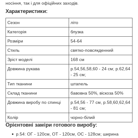
носіння, так і для офіційних заходів.
Характеристики:
Сезон
літо
Категорія
блузка
Розміри
54-64
Стиль
святко-повсякденний
Зріст моделі
168 см
Довжина рукава
р.54,56,58,60 - 24 см; р.62,64
- 25 см;
Тип тканини
штапель
Склад тканини
бавовна 50%, віскоза 50%
Довжина виробу по спинці
р.54,56 - 77 см, р.58,60,62,64
- 81 см;
Колір
чорно-білий
Орієнтовні заміри готового виробу:
р.54: ОГ - 120см, ОТ - 120см, ОС - 128см; ширина