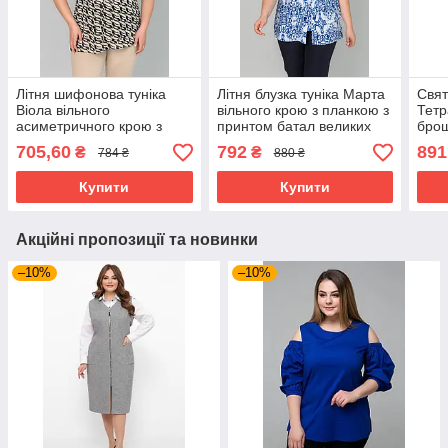
Літня шифонова туніка
Літня блузка туніка Марта
Свят
Віола вільного
вільного крою з планкою з
Тетр
асиметричного крою з
принтом батал великих
брош
принтом батал великих
розмірів 60 різні кольори
56-6
705,60
792
891
₴
₴
784 ₴
880 ₴
розмірів 50-60 різні
коль
кольори
Купити
Купити
Акційні пропозиції та новинки
–10%
–10%