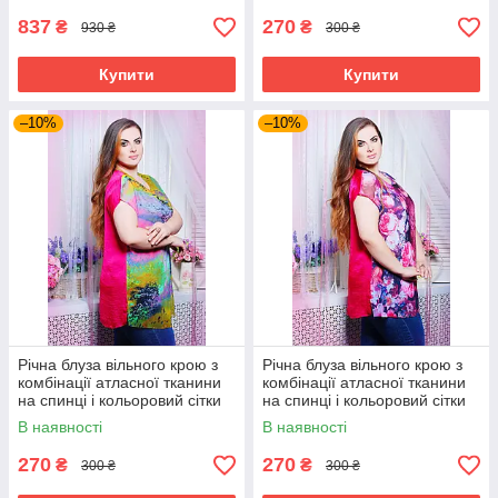
837
270
₴
₴
930 ₴
300 ₴
Купити
Купити
–10%
–10%
Річна блуза вільного крою з
Річна блуза вільного крою з
комбінації атласної тканини
комбінації атласної тканини
на спинці і кольоровий сітки
на спинці і кольоровий сітки
великого розміру 52-62
великого розміру 52-62
В наявності
В наявності
270
270
₴
₴
300 ₴
300 ₴