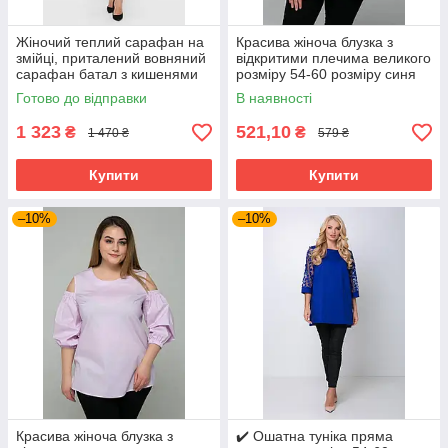
Жіночий теплий сарафан на
Красива жіноча блузка з
змійці, приталений вовняний
відкритими плечима великого
сарафан батал з кишенями
розміру 54-60 розміру синя
великих розмірів 54-64
Готово до відправки
В наявності
розміри сірий
1 323
521,10
₴
₴
1 470 ₴
579 ₴
Купити
Купити
–10%
–10%
Красива жіноча блузка з
✔️ Ошатна туніка пряма