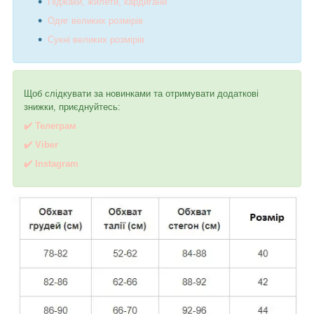
Піджаки, жилети, кардигани
Одяг великих розмірів
Сукні великих розмірів
Щоб слідкувати за новинками та отримувати додаткові
знижки, приєднуйтесь:
✔️ Телеграм
✔️ Viber
✔️
I
nstagram