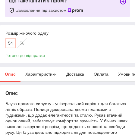
Що таке купити з Пром?
Замовлення під захистом
Розмір жіночого одягу
54
56
Готово до відправки
Опис
Характеристики
Доставка
Оплата
Умови п
Опис
Блуза прямого силуету - універсальний варіант для багатьох
літніх образів. Полиця декорована двома планками з
ґудзиками, що додає елегантності та стилю. Рукав втачний,
одношовний, забезпечує комфорт та зручність. У бічних швах
виконані закруглені розрізи, що додають легкості та свободи
руху. Ця блуза ідеально підходить як для повсякденного