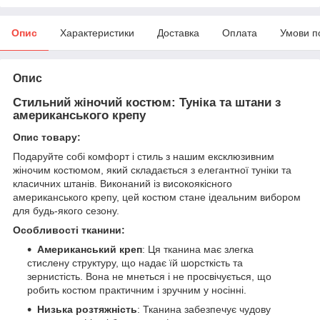
Опис
Характеристики
Доставка
Оплата
Умови п
Опис
Стильний жіночий костюм: Туніка та штани з
американського крепу
Опис товару:
Подаруйте собі комфорт і стиль з нашим ексклюзивним
жіночим костюмом, який складається з елегантної туніки та
класичних штанів. Виконаний із високоякісного
американського крепу, цей костюм стане ідеальним вибором
для будь-якого сезону.
Особливості тканини:
Американський креп
: Ця тканина має злегка
стислену структуру, що надає їй шорсткість та
зернистість. Вона не мнеться і не просвічується, що
робить костюм практичним і зручним у носінні.
Низька розтяжність
: Тканина забезпечує чудову