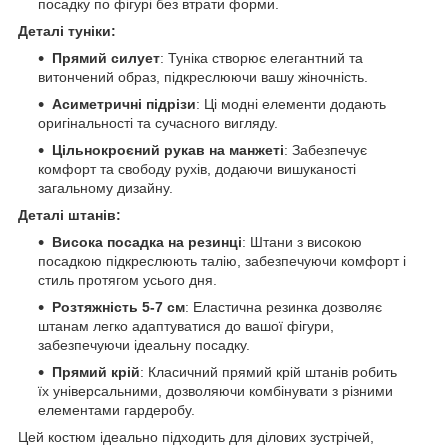
посадку по фігурі без втрати форми.
Деталі туніки:
Прямий силует
: Туніка створює елегантний та
витончений образ, підкреслюючи вашу жіночність.
Асиметричні підрізи
: Ці модні елементи додають
оригінальності та сучасного вигляду.
Цільнокроєний рукав на манжеті
: Забезпечує
комфорт та свободу рухів, додаючи вишуканості
загальному дизайну.
Деталі штанів:
Висока посадка на резинці
: Штани з високою
посадкою підкреслюють талію, забезпечуючи комфорт і
стиль протягом усього дня.
Розтяжність 5-7 см
: Еластична резинка дозволяє
штанам легко адаптуватися до вашої фігури,
забезпечуючи ідеальну посадку.
Прямий крій
: Класичний прямий крій штанів робить
їх універсальними, дозволяючи комбінувати з різними
елементами гардеробу.
Цей костюм ідеально підходить для ділових зустрічей,