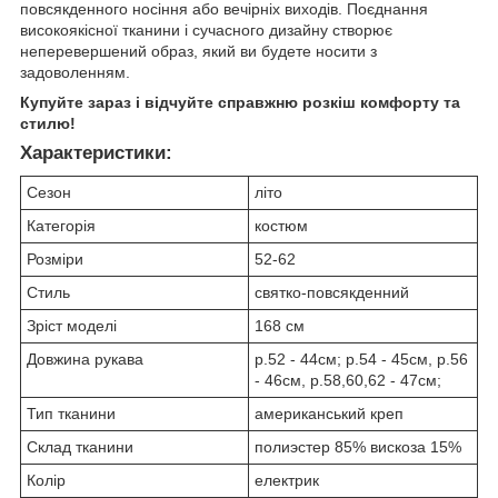
повсякденного носіння або вечірніх виходів. Поєднання
високоякісної тканини і сучасного дизайну створює
неперевершений образ, який ви будете носити з
задоволенням.
Купуйте зараз і відчуйте справжню розкіш комфорту та
стилю!
Характеристики:
Сезон
літо
Категорія
костюм
Розміри
52-62
Стиль
святко-повсякденний
Зріст моделі
168 см
Довжина рукава
р.52 - 44см; р.54 - 45см, р.56
- 46см, р.58,60,62 - 47см;
Тип тканини
американський креп
Склад тканини
полиэстер 85% вискоза 15%
Колір
електрик