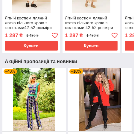
Літній костюм лляний
Літній костюм лляний
Літн
жатка вільного крою з
жатка вільного крою з
жатк
кюлотами42-52 розміри
кюлотами 42-52 розміри
кюло
різні кольори
різні кольори
різн
1 287
1 287
1 2
₴
₴
1 430 ₴
1 430 ₴
Купити
Купити
Акційні пропозиції та новинки
–40%
–10%