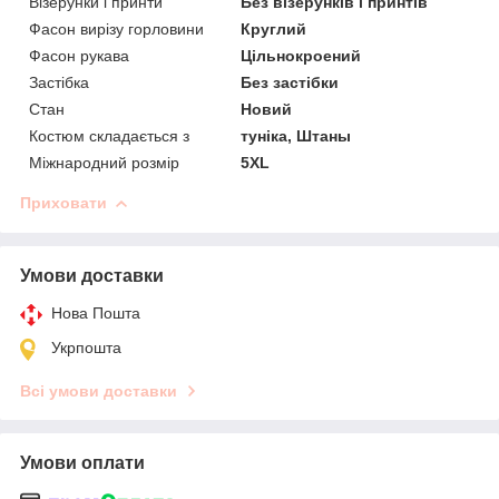
Візерунки і принти
Без візерунків і принтів
Фасон вирізу горловини
Круглий
Фасон рукава
Цільнокроений
Застібка
Без застібки
Стан
Новий
Костюм складається з
туніка, Штаны
Міжнародний розмір
5XL
Приховати
Умови доставки
Нова Пошта
Укрпошта
Всі умови доставки
Умови оплати