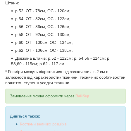
Штани:
р.52: ОТ - 78см, ОС - 120см;
р.54: ОТ - 82см, ОС - 122см;
р.56: ОТ - 86см, ОС - 126см;
р.58: ОТ - 92см, ОС - 130см;
р.60: ОТ - 100см, ОС - 134см;
р.62: ОТ - 106см, ОС - 138см;
Довжина штанів: р.52 - 112см; р. 54,56 - 114см; р.
58,60 - 115см; р.62 - 117 см.
* Розміри можуть відрізнятися від зазначених +-2 см в
залежності від характеристик тканини, технічних особливостей
пошиття, ступеня усадки тканини.
Замовлення можна оформити через
Вайбер
Дивіться також:
К
остюми великих розмірів