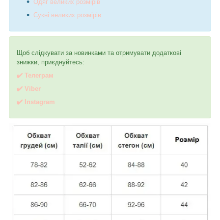
Одяг великих розмірів
Сукні великих розмірів
Щоб слідкувати за новинками та отримувати додаткові
знижки, приєднуйтесь:
✔️ Телеграм
✔️ Viber
✔️
I
nstagram