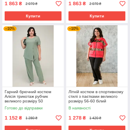
1 863
1 863
₴
₴
2 070 ₴
2 070 ₴
Купити
Купити
–10%
–10%
Гарний брючний костюм
Літній костюм в спортивному
Алісія трикотаж рубчик
стилі з паєтками великого
великого розміру 50
розміру 56-60 білий
Готово до відправки
В наявності
1 152
1 278
₴
₴
1 280 ₴
1 420 ₴