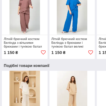
Літній брючний костюм
Літній брючний костюм
Літн
Белінда з вільними
Белінда з брюками і
Белі
брюками і тунікою батал
тунікою батал великі
брюк
великі розміри 56-58 різні
розміри 52-58 різні
вели
1 150
1 150
1 1
₴
₴
кольори
кольори
коль
Подібні товари компанії