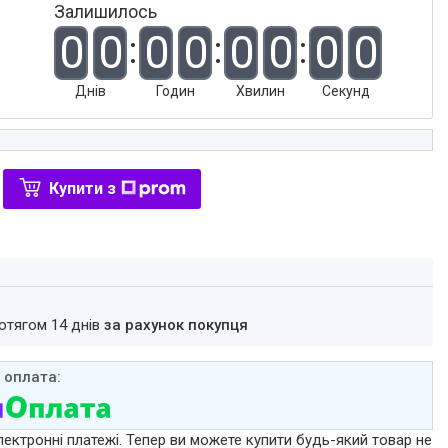
Залишилось
0
0
0
0
0
0
0
0
Днів
Годин
Хвилин
Секунд
Купити з
ротягом 14 днів
за рахунок покупця
лектронні платежі. Тепер ви можете купити будь-який товар не