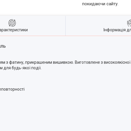
покидаючи сайту.
арактеристики
Інформація д
иль
тям з фатину, прикрашеним вишивкою. Виготовлене з високоякісної 
 для будь-якої події.
еповторності