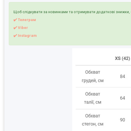
Щоб слідкувати за новинками та отримувати додаткові знижки, 
✔️ Телеграм
✔️ Viber
✔️
I
nstagram