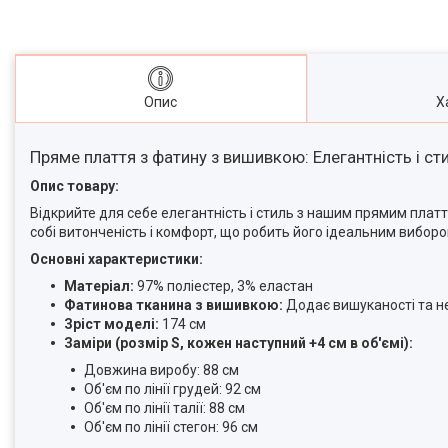
Опис
Х
Пряме плаття з фатину з вишивкою: Елегантність і ст
Опис товару:
Відкрийте для себе елегантність і стиль з нашим прямим плат
собі витонченість і комфорт, що робить його ідеальним вибором
Основні характеристики:
Матеріал:
97% поліестер, 3% еластан
Фатинова тканина з вишивкою:
Додає вишуканості та н
Зріст моделі:
174 см
Заміри (розмір S, кожен наступний +4 см в об'ємі):
Довжина виробу: 88 см
Об'єм по лінії грудей: 92 см
Об'єм по лінії талії: 88 см
Об'єм по лінії стегон: 96 см