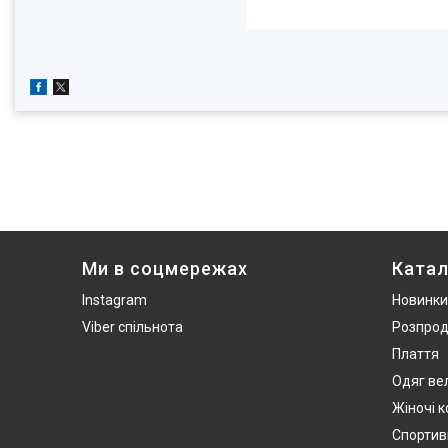
Ми в соцмережах
Катал
Instagram
Новинки
Viber спільнота
Розпро
Плаття
Одяг ве
Жіночі 
Спортив