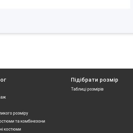
ог
Підібрати розмір
Таблиці розмірів
даж
ликого розміру
костюми та комбінезони
ні костюми