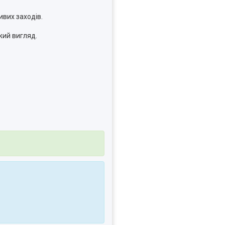
вих заходів.
жий вигляд.