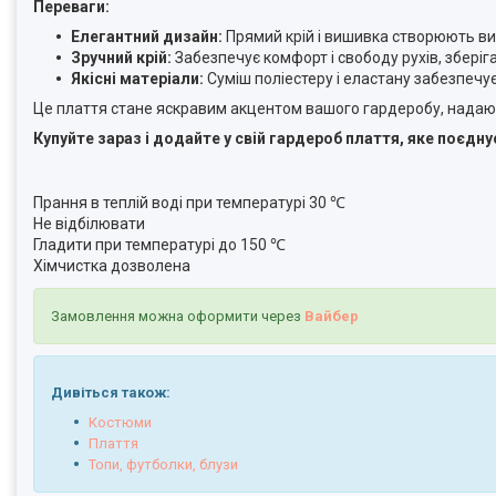
Переваги:
Елегантний дизайн:
Прямий крій і вишивка створюють ви
Зручний крій:
Забезпечує комфорт і свободу рухів, збері
Якісні матеріали:
Суміш поліестеру і еластану забезпечує
Це плаття стане яскравим акцентом вашого гардеробу, надаючи
Купуйте зараз і додайте у свій гардероб плаття, яке поєдну
Прання в теплій воді при температурі 30 ℃
Не відбілювати
Гладити при температурі до 150 ℃
Хімчистка дозволена
Замовлення можна оформити через
Вайбер
Дивіться також:
К
остюми
Плаття
Топи, футболки, блузи