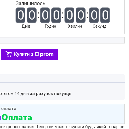
Залишилось
0
0
0
0
0
0
0
0
Днів
Годин
Хвилин
Секунд
Купити з
ротягом 14 днів
за рахунок покупця
лектронні платежі. Тепер ви можете купити будь-який товар не