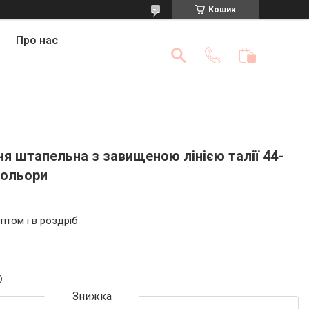
Кошик
Про нас
ня штапельна з завищеною лінією талії 44-
 кольори
птом і в роздріб