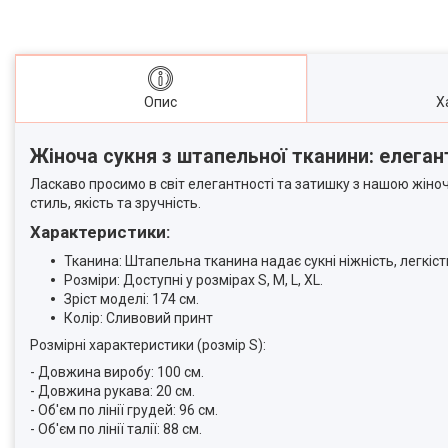
Опис
Х
Жіноча сукня з штапельної тканини: елеган
Ласкаво просимо в світ елегантності та затишку з нашою жіно
стиль, якість та зручність.
Характеристики:
Тканина: Штапельна тканина надає сукні ніжність, легкіс
Розміри: Доступні у розмірах S, M, L, XL.
Зріст моделі: 174 см.
Колір: Сливовий принт
Розмірні характеристики (розмір S):
- Довжина виробу: 100 см.
- Довжина рукава: 20 см.
- Об'єм по лінії грудей: 96 см.
- Об'єм по лінії талії: 88 см.