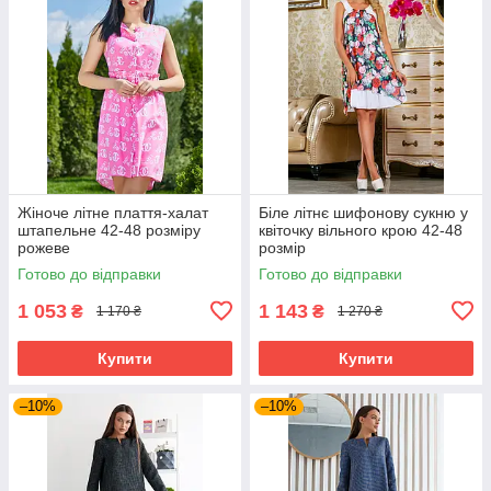
Жіноче літне плаття-халат
Біле літнє шифонову сукню у
штапельне 42-48 розміру
квіточку вільного крою 42-48
рожеве
розмір
Готово до відправки
Готово до відправки
1 053
1 143
₴
₴
1 170 ₴
1 270 ₴
Купити
Купити
–10%
–10%