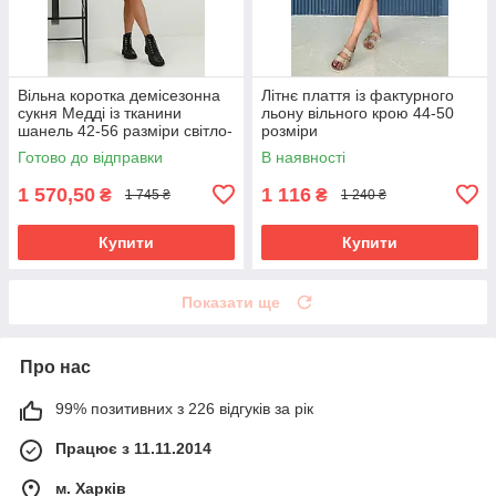
Вільна коротка демісезонна
Літнє плаття із фактурного
сукня Медді із тканини
льону вільного крою 44-50
шанель 42-56 разміри світло-
розміри
сіра
Готово до відправки
В наявності
1 570,50
1 116
₴
₴
1 745 ₴
1 240 ₴
Купити
Купити
Показати ще
Про нас
99% позитивних з 226 відгуків за рік
Працює з 11.11.2014
м. Харків