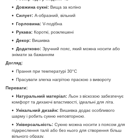
Довжина сукні:
Вища за коліно
Силует:
А-образний, вільний
Горловина:
V-подібна
Рукава:
Короткі, розклешені
Декор:
Вишивка
Додатково:
Зручний пояс, який можна носити або
знімати за бажанням
Догляд:
Прання при температурі 30°C
Прасувати злегка нагрітою праскою з вивороту
Переваги:
Натуральний матеріал:
Льон з віскозою забезпечує
комфорт та дихаючі властивості, ідеальні для літа.
Унікальний дизайн:
Вишивка додає особливого
шарму і робить сукню неповторною.
Універсальність:
Сукню можна носити з поясом для
підкреслення талії або без нього для створення більш
вільного образу.