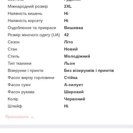
Міжнародний розмір
2XL
Наявність кишень
Ні
Наявність корсету
Ні
Оздоблення та прикраси
Вишивка
Розмір жіночого одягу (UA)
42
Сезон
Літо
Стан
Новий
Стиль
Молодіжний
Тип тканини
Льон
Візерунки і принти
Без візерунків і принтів
Фасон вирізу горловини
Стійка
Фасон сукні
А-силует
Фасон рукава
Широкий
Колір
Червоний
Шлейф
Ні
Приховати