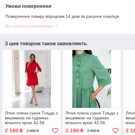
Умови повернення
Повернення товару впродовж 14 днів за рахунок покупця
Всі умови повернення
З цим товаром також замовляють
Літня лляна сукня Тільда з
Літня лляна сукня Тільда з
Літн
вишивкою на гудзиках
вишивкою на гудзиках
виши
вільного крою 42-56
вільного крою 42-56
віль
розміри різні кольори
розміри різні кольори
розм
2 160
2 160
2 1
₴
₴
2 400 ₴
2 400 ₴