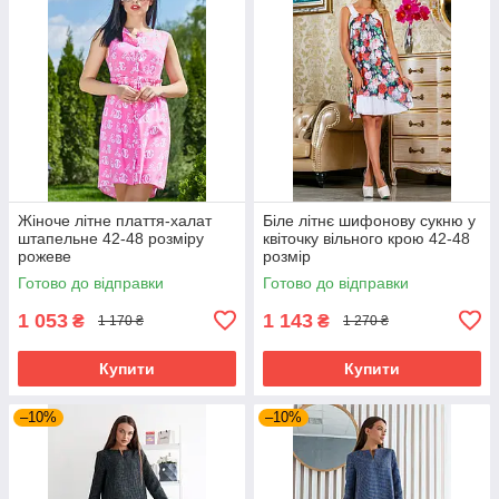
Жіноче літне плаття-халат
Біле літнє шифонову сукню у
штапельне 42-48 розміру
квіточку вільного крою 42-48
рожеве
розмір
Готово до відправки
Готово до відправки
1 053
1 143
₴
₴
1 170 ₴
1 270 ₴
Купити
Купити
–10%
–10%