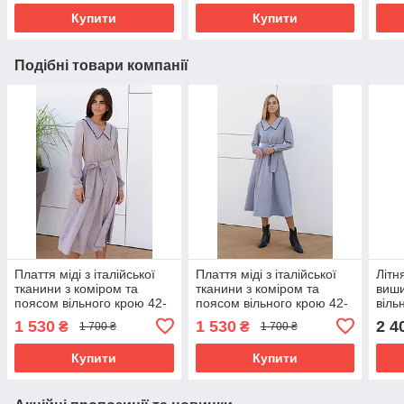
Купити
Купити
Подібні товари компанії
Плаття міді з італійської
Плаття міді з італійської
Літн
тканини з коміром та
тканини з коміром та
виши
поясом вільного крою 42-
поясом вільного крою 42-
віль
52 розміри різні кольори
52 розміри різні кольори
розм
1 530
1 530
2 4
₴
₴
1 700 ₴
1 700 ₴
марсала
блакитне
Купити
Купити