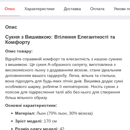
Опис
Характеристики
Доставка
Оплата
Умови п
Опис
Сукня з Вишивкою: Втілення Елегантності та
Комфорту
Опис товару:
Відчуйте справжній комфорт та елегантність з нашою сукнею
з вишивкою. Ця сукня А-образного силуету, виготовлена з
високоякісного льону з додаванням віскози, стане ідеальним
доповненням вашого гардеробу. Легка, вільна та стильна,
вона підходить для будь-яких літніх днів. Вишивка додає сукні
особливого шарму, роблячи її неповторною. Носіть сукню з
поясом для підкреслення талії або без нього для створення
більш вільного образу.
Основні характеристики:
Матеріал:
Льон (70% льон, 30% віскоза)
Зріст моделі:
170 см
Розмір одягу моделі:
42