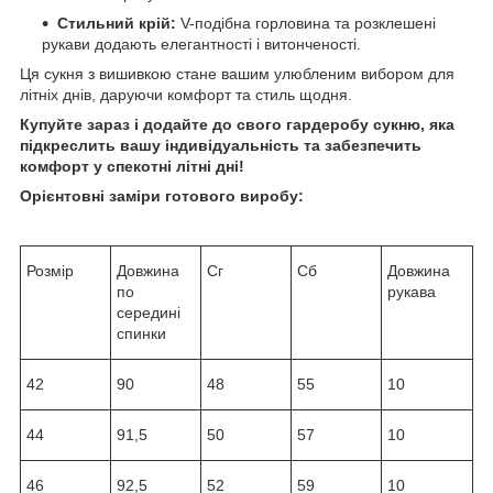
Стильний крій:
V-подібна горловина та розклешені
рукави додають елегантності і витонченості.
Ця сукня з вишивкою стане вашим улюбленим вибором для
літніх днів, даруючи комфорт та стиль щодня.
Купуйте зараз і додайте до свого гардеробу сукню, яка
підкреслить вашу індивідуальність та забезпечить
комфорт у спекотні літні дні!
Орієнтовні заміри готового виробу:
Розмір
Довжина
Сг
Сб
Довжина
по
рукава
середині
спинки
42
90
48
55
10
44
91,5
50
57
10
46
92,5
52
59
10