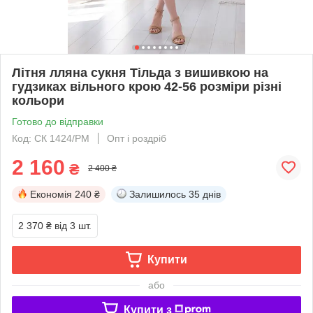
Літня лляна сукня Тільда з вишивкою на
гудзиках вільного крою 42-56 розміри різні
кольори
Готово до відправки
Код: СК 1424/РМ
Опт і роздріб
2 160
₴
2 400 ₴
Економія
240 ₴
Залишилось
35 днів
2 370 ₴
від 3 шт.
Купити
або
Купити з