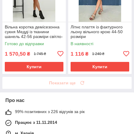
Вільна коротка демісезонна
Літнє плаття із фактурного
сукня Медді із тканини
льону вільного крою 44-50
шанель 42-56 разміри світло-
розміри
сіра
Готово до відправки
В наявності
1 570,50
1 116
₴
₴
1 745 ₴
1 240 ₴
Купити
Купити
Показати ще
Про нас
99% позитивних з 226 відгуків за рік
Працює з 11.11.2014
м. Харків