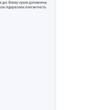
і дні. Внизу сукня доповнена
йкою підкреслює елегантність