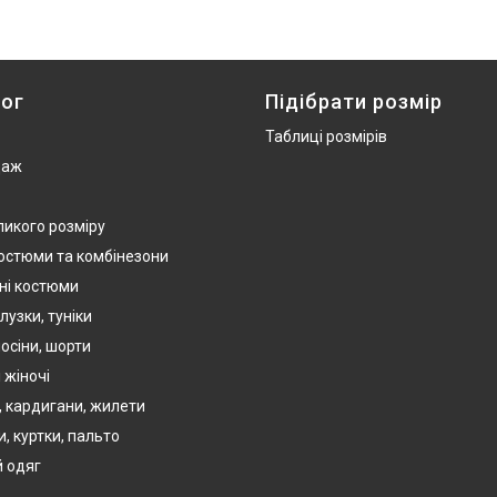
ог
Підібрати розмір
Таблиці розмірів
даж
ликого розміру
костюми та комбінезони
ні костюми
лузки, туніки
осіни, шорти
 жіночі
, кардигани, жилети
, куртки, пальто
 одяг