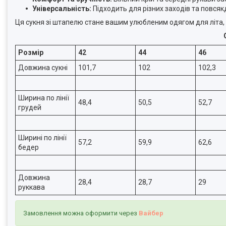
Універсальність:
Підходить для різних заходів та повсякд
Ця сукня зі штапелю стане вашим улюбленим одягом для літа, 
Розмір
42
44
46
Довжина сукні
101,7
102
102,3
Ширина по лінії
48,4
50,5
52,7
грудей
Ширині по лінії
57,2
59,9
62,6
бедер
Довжина
28,4
28,7
29
руккава
Замовлення можна оформити через
Вайбер