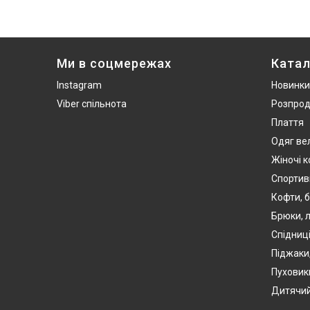
Ми в соцмережах
Катал
Instagram
Новинки
Viber спільнота
Розпро
Плаття
Одяг ве
Жіночі 
Спортив
Кофти, б
Брюки, л
Спідниці
Піджаки
Пуховики
Дитячий