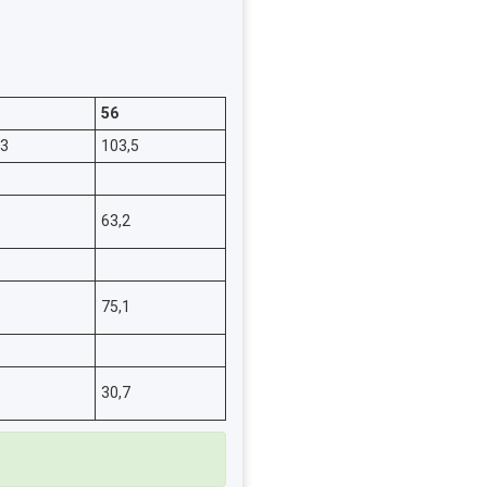
56
,3
103,5
63,2
75,1
30,7