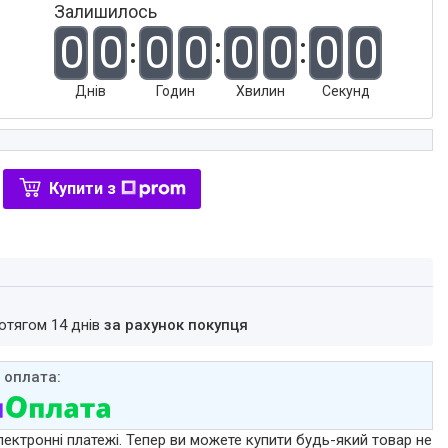
Залишилось
0
0
0
0
0
0
0
0
Днів
Годин
Хвилин
Секунд
Купити з
ротягом 14 днів
за рахунок покупця
лектронні платежі. Тепер ви можете купити будь-який товар не