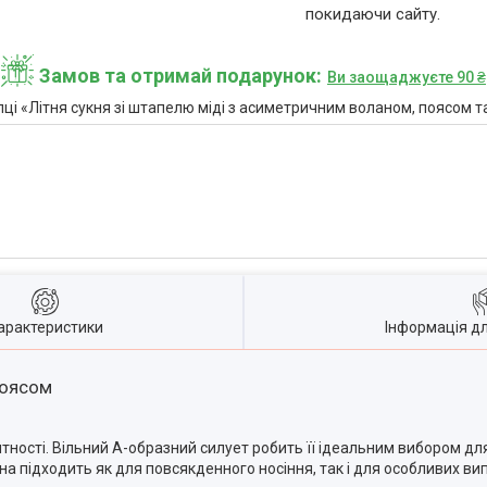
покидаючи сайту.
Замов та отримай подарунок
Ви заощаджуєте 90 ₴
 «Літня сукня зі штапелю міді з асиметричним воланом, поясом та
арактеристики
Інформація д
поясом
ності. Вільний А-образний силует робить її ідеальним вибором для
она підходить як для повсякденного носіння, так і для особливих вип