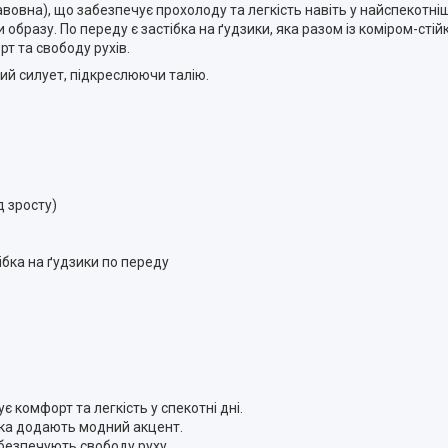
вовна), що забезпечує прохолоду та легкість навіть у найспекотніш
образу. По переду є застібка на ґудзики, яка разом із коміром-сті
рт та свободу рухів.
ий силует, підкреслюючи талію.
д зросту)
бка на ґудзики по переду
комфорт та легкість у спекотні дні.
йка додають модний акцент.
абезпечують свободу руху.