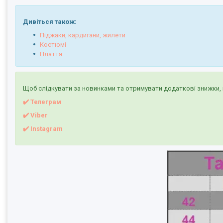
Дивіться також:
Піджаки, кардигани, жилети
Костюмі
Плаття
Щоб слідкувати за новинками та отримувати додаткові знижки, 
✔️ Телеграм
✔️ Viber
✔️
I
nstagram