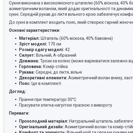
Сукня виконана з високоякісного штапелю (60% віскоза, 40% ба
асиметричним воланом, який додає оригінальності та динаміки 
сукні. Середній рукав до ліктя вільного крою забезпечує комфо
До сукні в комплект входить пояс, який створює гарний жіночн
Основні характеристики:
Матеріал:
Штапель (60% віскоза, 40% бавовна)
Зріст моделі:
170 см
Розмір одягу моделі:
42
Силует:
Вільний, А-образний
Довжина:
Трохи за коліно (може варіюватися залежно ві
Горловина:
Комір-стійка
Рукава:
Середні, до ліктя, вільні
Декоративні елементи:
Асиметричний волан внизу, засті
Пояс:
Іде в комплекті
Догляд:
Прання при температурі 30°C
Прасувати злегка нагрітою праскою з вивороту
Переваги:
Прохолодний матеріал:
Натуральний штапель забезпечує 
Оригінальний дизайн:
Асиметричний волан та комір-сті
Комфорт та зручність:
Вільний крій та середні рукави з