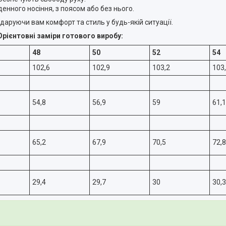
енного носіння, з поясом або без нього.
даруючи вам комфорт та стиль у будь-якій ситуації.
Орієнтовні заміри готового виробу:
48
50
52
54
102,6
102,9
103,2
103
54,8
56,9
59
61,1
65,2
67,9
70,5
72,8
29,4
29,7
30
30,3