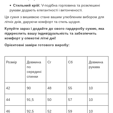
Стильний крій:
V-подібна горловина та розклешені
рукави додають елегантності і витонченості.
Ця сукня з вишивкою стане вашим улюбленим вибором для
літніх днів, даруючи комфорт та стиль щодня.
Купуйте зараз і додайте до свого гардеробу сукню, яка
підкреслить вашу індивідуальність та забезпечить
комфорт у спекотні літні дні!
Орієнтовні заміри готового виробу:
Розмір
Довжина
Сг
Сб
Довжина
по
рукава
середині
спинки
42
90
48
55
10
44
91,5
50
57
10
46
92,5
52
59
10