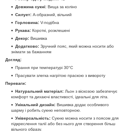
Довжина сукні:
Вища за коліно
Силует:
А-образний, вільний
Горловина:
V-подібна
Рукава:
Короткі, розклешені
Декор:
Вишивка
Додатково:
Зручний пояс, який можна носити або
знімати за бажанням
Догляд:
Прання при температурі 30°C
Прасувати злегка нагрітою праскою з вивороту
Переваги:
Натуральний матеріал:
Льон з віскозою забезпечує
комфорт та дихаючі властивості, ідеальні для літа.
Унікальний дизайн:
Вишивка додає особливого
шарму і робить сукню неповторною.
Універсальність:
Сукню можна носити з поясом для
підкреслення талії або без нього для створення більш
вільного образу.