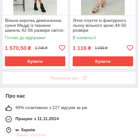
Вільна коротка демісезонна
Літнє плаття із фактурного
сукня Медді із тканини
льону вільного крою 44-50
шанель 42-56 разміри світло-
розміри
сіра
Готово до відправки
В наявності
1 570,50
1 116
₴
₴
1 745 ₴
1 240 ₴
Купити
Купити
Показати ще
Про нас
99% позитивних з 227 відгуків за рік
Працює з 11.11.2014
м. Харків
Харків, Україна