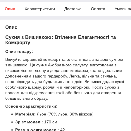
Опис
Характеристики
Доставка
Оплата
Умови п
Опис
Сукня з Вишивкою: Втілення Елегантності та
Комфорту
Опис товару:
Відчуйте справжній комфорт та елегантність з нашою сукнею
з вишивкою. Ця сукня А-образного силуету, виготовлена з
високоякісного льону з додаванням віскози, стане ідеальним
доповненням вашого гардеробу. Легка, вільна та стильна,
вона підходить для будь-яких літніх днів. Вишивка додає сукні
особливого шарму, роблячи її неповторною. Носіть сукню з
поясом для підкреслення талії або без нього для створення
більш вільного образу.
Основні характеристики:
Матеріал:
Льон (70% льон, 30% віскоза)
Зріст моделі:
170 см
Розмір одягу моделі:
42