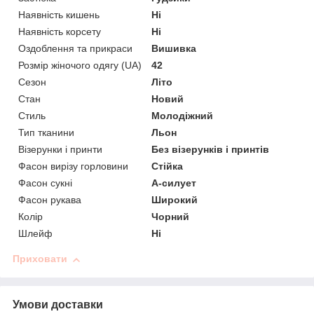
Наявність кишень
Ні
Наявність корсету
Ні
Оздоблення та прикраси
Вишивка
Розмір жіночого одягу (UA)
42
Сезон
Літо
Стан
Новий
Стиль
Молодіжний
Тип тканини
Льон
Візерунки і принти
Без візерунків і принтів
Фасон вирізу горловини
Стійка
Фасон сукні
А-силует
Фасон рукава
Широкий
Колір
Чорний
Шлейф
Ні
Приховати
Умови доставки