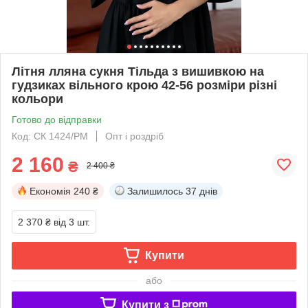
Літня лляна сукня Тільда з вишивкою на
гудзиках вільного крою 42-56 розміри різні
кольори
Готово до відправки
Код: СК 1424/РМ
Опт і роздріб
2 160
₴
2 400 ₴
Економія
240 ₴
Залишилось
37 днів
2 370 ₴
від 3 шт.
Купити
або
Купити з