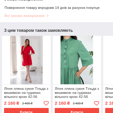
Повернення товару впродовж 14 днів за рахунок покупця
Всі умови повернення
З цим товаром також замовляють
Літня лляна сукня Тільда з
Літня лляна сукня Тільда з
Літн
вишивкою на гудзиках
вишивкою на гудзиках
виши
вільного крою 42-56
вільного крою 42-56
віль
розміри різні кольори
розміри різні кольори
розм
2 160
2 160
2 1
₴
₴
2 400 ₴
2 400 ₴
Купити
Купити