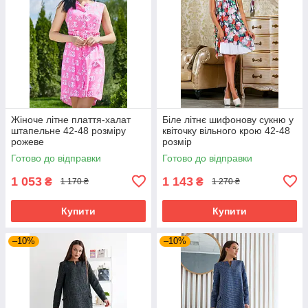
Жіноче літне плаття-халат
Біле літнє шифонову сукню у
штапельне 42-48 розміру
квіточку вільного крою 42-48
рожеве
розмір
Готово до відправки
Готово до відправки
1 053
1 143
₴
₴
1 170 ₴
1 270 ₴
Купити
Купити
–10%
–10%