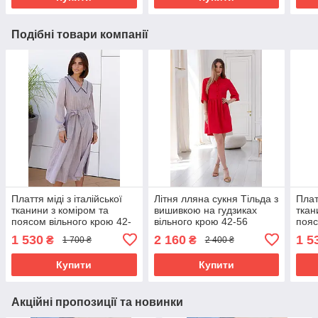
Подібні товари компанії
Плаття міді з італійської
Літня лляна сукня Тільда з
Плат
тканини з коміром та
вишивкою на гудзиках
ткан
поясом вільного крою 42-
вільного крою 42-56
пояс
52 розміри різні кольори
розміри різні кольори
52 р
1 530
2 160
1 5
₴
₴
1 700 ₴
2 400 ₴
марсала
блак
Купити
Купити
Акційні пропозиції та новинки