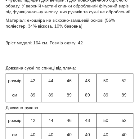
образу. У верхній частині спинки оброблений фігурний виріз
під функціональну кнопку, низ рукавів та сукні не оброблений.
Матеріал: екошкіра на віскозно-замшевій основі (56%
поліестер, 34% віскоза, 10% бавовна)
Зріст моделі: 164 см. Розмір одягу: 42
Довжина сукні по спинці від плеча:
розмір
42
44
46
48
50
52
см
89
89
89
89
89
89
Довжина рукава:
розмір
42
44
46
48
50
52
см
40
40
40
40
40
40