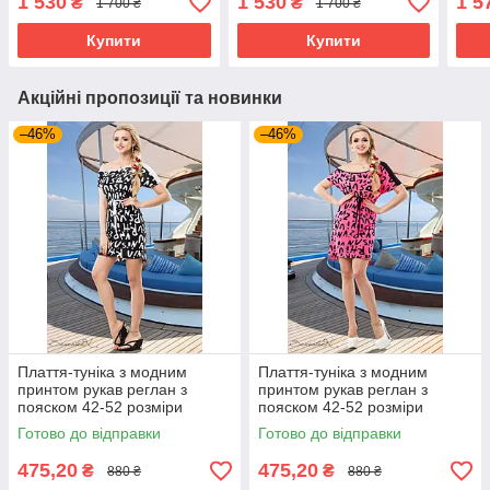
1 530
1 530
1 5
₴
₴
1 700 ₴
1 700 ₴
марсала
блакитне
Купити
Купити
Акційні пропозиції та новинки
–46%
–46%
Плаття-туніка з модним
Плаття-туніка з модним
принтом рукав реглан з
принтом рукав реглан з
пояском 42-52 розміри
пояском 42-52 розміри
Готово до відправки
Готово до відправки
475,20
475,20
₴
₴
880 ₴
880 ₴