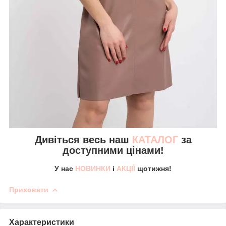
Дивіться весь наш
КАТАЛОГ
за
доступними цінами!
У нас
НОВИНКИ
і
АКЦІЇ
щотижня!
Приховати
Характеристики