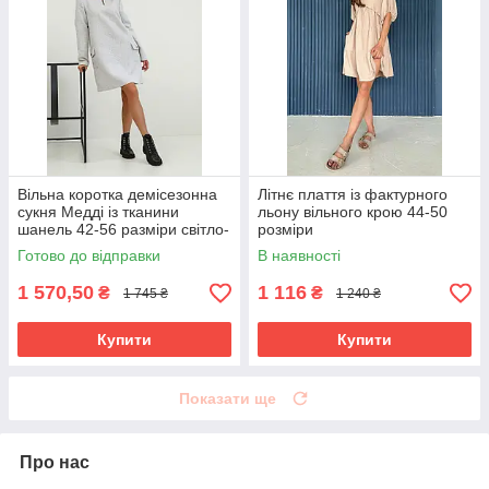
Вільна коротка демісезонна
Літнє плаття із фактурного
сукня Медді із тканини
льону вільного крою 44-50
шанель 42-56 разміри світло-
розміри
сіра
Готово до відправки
В наявності
1 570,50
1 116
₴
₴
1 745 ₴
1 240 ₴
Купити
Купити
Показати ще
Про нас