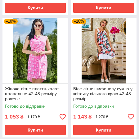
Купити
Купити
–10%
–10%
Жіноче літне плаття-халат
Біле літнє шифонову сукню у
штапельне 42-48 розміру
квіточку вільного крою 42-48
рожеве
розмір
Готово до відправки
Готово до відправки
1 053
1 143
₴
₴
1 170 ₴
1 270 ₴
Купити
Купити