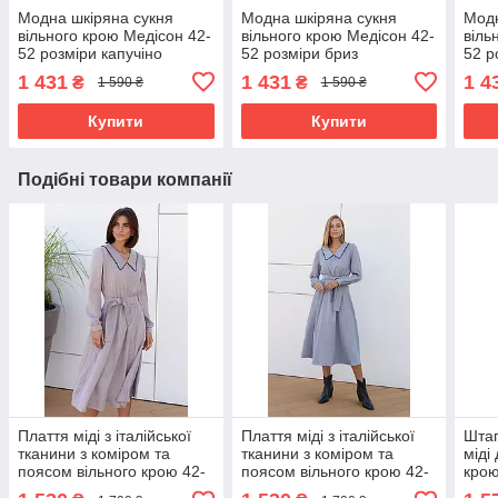
Модна шкіряна сукня
Модна шкіряна сукня
Модн
вільного крою Медісон 42-
вільного крою Медісон 42-
віль
52 розміри капучіно
52 розміри бриз
52 р
1 431
1 431
1 4
₴
₴
1 590 ₴
1 590 ₴
Купити
Купити
Подібні товари компанії
Плаття міді з італійської
Плаття міді з італійської
Штап
тканини з коміром та
тканини з коміром та
міді
поясом вільного крою 42-
поясом вільного крою 42-
крою
52 розміри різні кольори
52 розміри різні кольори
разм