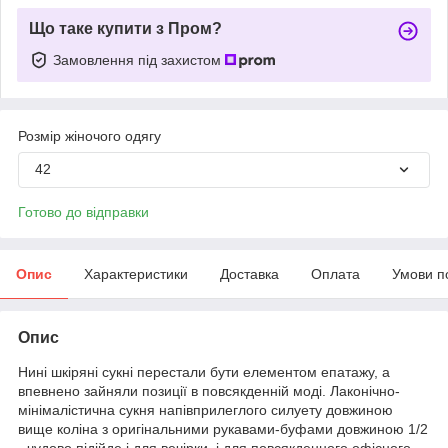
Що таке купити з Пром?
Замовлення під захистом
Розмір жіночого одягу
42
Готово до відправки
Опис
Характеристики
Доставка
Оплата
Умови п
Опис
Нині шкіряні сукні перестали бути елементом епатажу, а
впевнено зайняли позиції в повсякденній моді. Лаконічно-
мінімалістична сукня напівприлеглого силуету довжиною
вище коліна з оригінальними рукавами-буфами довжиною 1/2
- чудово підійде і для вечірки, і для повсякденного офісного