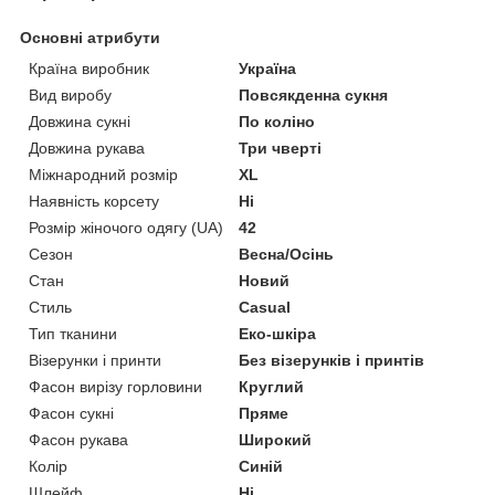
Основні атрибути
Країна виробник
Україна
Вид виробу
Повсякденна сукня
Довжина сукні
По коліно
Довжина рукава
Три чверті
Міжнародний розмір
XL
Наявність корсету
Ні
Розмір жіночого одягу (UA)
42
Сезон
Весна/Осінь
Стан
Новий
Стиль
Casual
Тип тканини
Еко-шкіра
Візерунки і принти
Без візерунків і принтів
Фасон вирізу горловини
Круглий
Фасон сукні
Пряме
Фасон рукава
Широкий
Колір
Синій
Шлейф
Ні