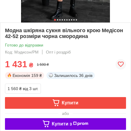
Модна шкіряна сукня вільного крою Медісон
42-52 розміри чорна смородина
Готово до відправки
Код: Мэдисон/РМ
Опт і роздріб
1 431
₴
1 590 ₴
Економія
159 ₴
Залишилось
36 днів
1 560 ₴
від 3 шт.
Купити
або
Купити з