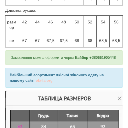
Довжина рукава:
разм
42
44
46
48
50
52
54
56
ер
см
67
67
67,5
67,5
68
68
68,5
68,5
Замовлення можна оформити через
Вайбер +380661905448
Найбільший асортимент якісної жіночого одягу на
нашому сайті
ola-la.org