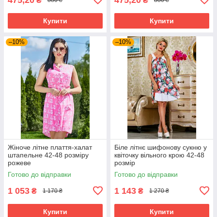
₴
₴
880 ₴
880 ₴
Купити
Купити
–10%
–10%
Жіноче літне плаття-халат
Біле літнє шифонову сукню у
штапельне 42-48 розміру
квіточку вільного крою 42-48
рожеве
розмір
Готово до відправки
Готово до відправки
1 053
1 143
₴
₴
1 170 ₴
1 270 ₴
Купити
Купити