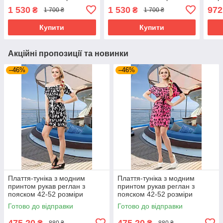
52 розміри різні кольори
52 розміри різні кольори
1 530
1 530
972
₴
₴
1 700 ₴
1 700 ₴
марсала
блакитне
Купити
Купити
Акційні пропозиції та новинки
–46%
–46%
Плаття-туніка з модним
Плаття-туніка з модним
принтом рукав реглан з
принтом рукав реглан з
пояском 42-52 розміри
пояском 42-52 розміри
Готово до відправки
Готово до відправки
475,20
475,20