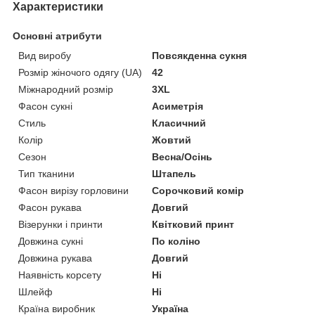
Характеристики
Основні атрибути
Вид виробу
Повсякденна сукня
Розмір жіночого одягу (UA)
42
Міжнародний розмір
3XL
Фасон сукні
Асиметрія
Стиль
Класичний
Колір
Жовтий
Сезон
Весна/Осінь
Тип тканини
Штапель
Фасон вирізу горловини
Сорочковий комір
Фасон рукава
Довгий
Візерунки і принти
Квітковий принт
Довжина сукні
По коліно
Довжина рукава
Довгий
Наявність корсету
Ні
Шлейф
Ні
Країна виробник
Україна