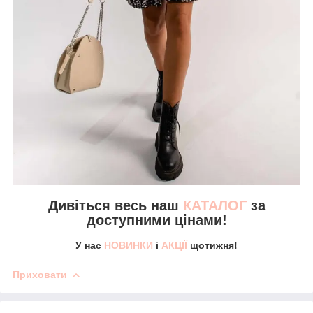
Дивіться весь наш
КАТАЛОГ
за
доступними цінами!
У нас
НОВИНКИ
і
АКЦІЇ
щотижня!
Приховати