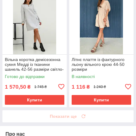
Вільна коротка демісезонна
Літнє плаття із фактурного
сукня Медді із тканини
льону вільного крою 44-50
шанель 42-56 разміри світло-
розміри
сіра
Готово до відправки
В наявності
1 570,50
1 116
₴
₴
1 745 ₴
1 240 ₴
Купити
Купити
Показати ще
Про нас