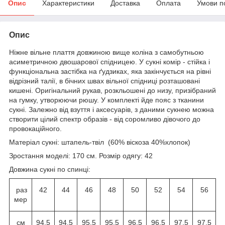
Опис
Характеристики
Доставка
Оплата
Умови п
Опис
Ніжне вільне плаття довжиною вище коліна з самобутньою
асиметричною двошарової спідницею. У сукні комір - стійка і
функціональна застібка на ґудзиках, яка закінчується на рівні
відрізний талії, в бічних швах вільної спідниці розташовані
кишені. Оригінальний рукав, розкльошені до низу, призібраний
на гумку, утворюючи рюшу. У комплекті йде пояс з тканини
сукні. Залежно від взуття і аксесуарів, з даними сукнею можна
створити цілий спектр образів - від соромливо дівочого до
провокаційного.
Матеріал сукні: штапель-твіл (60% віскоза 40%хлопок)
Зростання моделі: 170 см. Розмір одягу: 42
Довжина сукні по спинці:
раз
42
44
46
48
50
52
54
56
мер
см
94,5
94,5
95,5
95,5
96,5
96,5
97,5
97,5