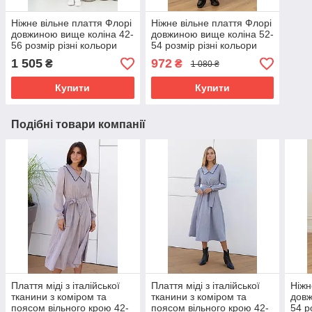
Ніжне вільне плаття Флорі
Ніжне вільне плаття Флорі
довжиною вище коліна 42-
довжиною вище коліна 52-
56 розмір різні кольори
54 розмір різні кольори
1 505
972
₴
₴
1 080 ₴
Купити
Купити
Подібні товари компанії
Плаття міді з італійської
Плаття міді з італійської
Ніжн
тканини з коміром та
тканини з коміром та
довж
поясом вільного крою 42-
поясом вільного крою 42-
54 р