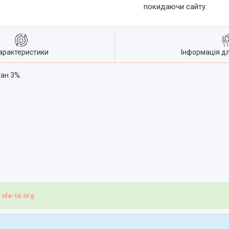
покидаючи сайту.
арактеристики
Інформація д
ан 3%.
і
ola-la.org