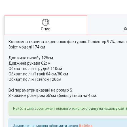
Опис
Х
Костюмна тканина з креповою фактурою. Поліестер 97%, еласт
Зріст моделі 174 см
Довжина виробу 125см
Довжина рукава 62см
Обхват по лінії грудей 110см
Обхват по лінії талії 64 см/80 см
Обхват по лінії стегон 120см
Всі параметри вказані на розмір S
З кожним розміром об’єм збільшується на 4 см.
Найбільший асортимент якісного жіночого одягу на нашому сайт
Замовлення можна оформити через
Вайбер