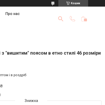
Кошик
Про нас
і з "вишитим" поясом в етно стилі 46 розміри
птом і в роздріб
 ₴