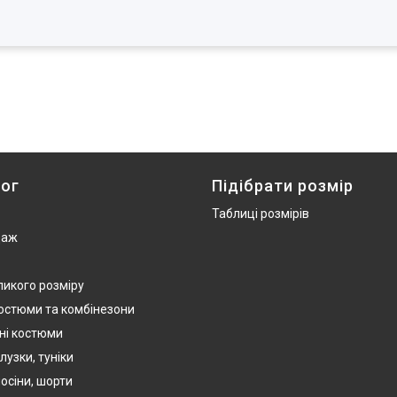
ог
Підібрати розмір
Таблиці розмірів
даж
ликого розміру
костюми та комбінезони
ні костюми
лузки, туніки
осіни, шорти