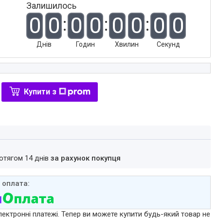
Залишилось
0
0
0
0
0
0
0
0
Днів
Годин
Хвилин
Секунд
Купити з
ротягом 14 днів
за рахунок покупця
лектронні платежі. Тепер ви можете купити будь-який товар не