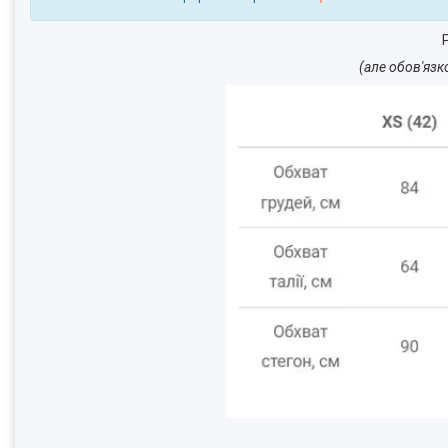
Р
(але обов'язк