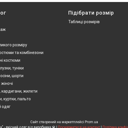
ог
Підібрати розмір
Таблиці розмірів
даж
ликого розміру
костюми та комбінезони
ні костюми
лузки, туніки
осіни, шорти
 жіночі
, кардигани, жилети
, куртки, пальто
 одяг
Сайт створений на маркетплейсі
Prom.ua
💎TM "Ola-La" - якісний одяг від виробника 💎 |
Поскаржитися на контент
|
Політика конфі