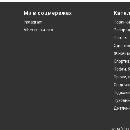
Ми в соцмережах
Катал
Instagram
Новинки
Viber спільнота
Розпро
Плаття
Одяг ве
Жіночі 
Спортив
Кофти, б
Брюки, л
Спідниці
Піджаки
Пуховики
Дитячий