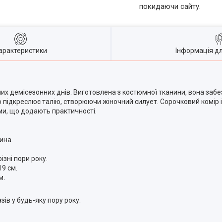
покидаючи сайту.
арактеристики
Інформація д
них демісезонних днів. Виготовлена з костюмної тканини, вона заб
ю підкреслює талію, створюючи жіночний силует. Сорочковий комір 
и, що додають практичності.
ина.
ізні пори року.
19 см.
м.
ів у будь-яку пору року.