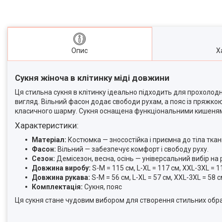
Опис
Х
Сукня жіноча в клітинку міді довжини
Ця стильна сукня в клітинку ідеально підходить для прохолод
вигляд. Вільний фасон додає свободи рухам, а пояс із пряжко
класичного шарму. Сукня оснащена функціональними кишеням
Характеристики:
Матеріал:
Костюмка — зносостійка і приємна до тіла ткан
Фасон:
Вільний — забезпечує комфорт і свободу руху.
Сезон:
Демісезон, весна, осінь — універсальний вибір на р
Довжина виробу:
S-M = 115 см, L-XL = 117 см, XXL-3XL = 1
Довжина рукава:
S-M = 56 см, L-XL = 57 см, XXL-3XL = 58 с
Комплектація:
Сукня, пояс
Ця сукня стане чудовим вибором для створення стильних образ