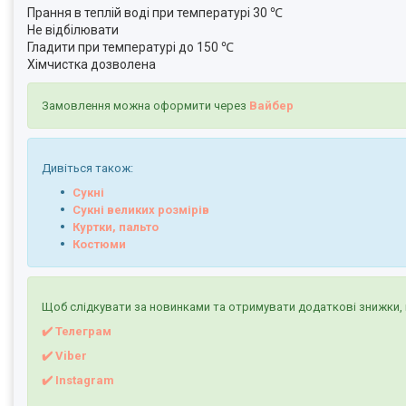
Прання в теплій воді при температурі 30 ℃
Не відбілювати
Гладити при температурі до 150 ℃
Хімчистка дозволена
Замовлення можна оформити через
Вайбер
Дивіться також:
Сукні
Сукні великих розмірів
Куртки, пальто
Костюми
Щоб слідкувати за новинками та отримувати додаткові знижки, 
✔️ Телеграм
✔️ Viber
✔️
I
nstagram