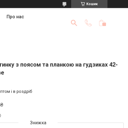
Кошик
Про нас
ітинку з поясом та планкою на гудзиках 42-
ве
птом і в роздріб
 ₴