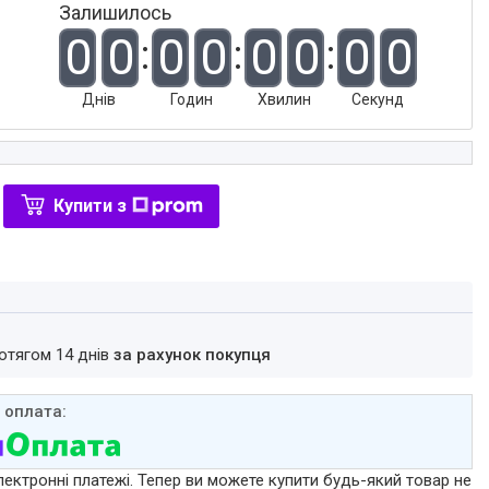
Залишилось
0
0
0
0
0
0
0
0
Днів
Годин
Хвилин
Секунд
Купити з
ротягом 14 днів
за рахунок покупця
лектронні платежі. Тепер ви можете купити будь-який товар не