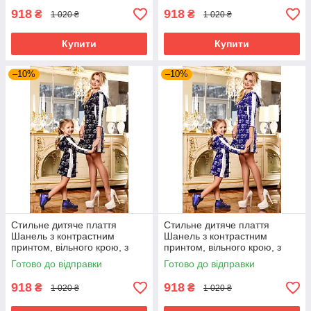
918
918
₴
₴
1 020 ₴
1 020 ₴
Купити
Купити
–10%
–10%
Стильне дитяче плаття
Стильне дитяче плаття
Шанель з контрастним
Шанель з контрастним
принтом, вільного крою, з
принтом, вільного крою, з
капюшоном, у спортивному
капюшоном, у спортивному
Готово до відправки
Готово до відправки
стилі
стилі
918
918
₴
₴
1 020 ₴
1 020 ₴