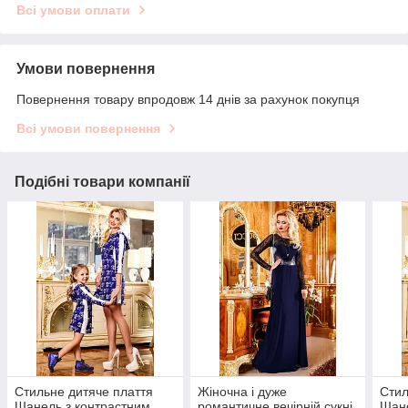
Всі умови оплати
Умови повернення
Повернення товару впродовж 14 днів за рахунок покупця
Всі умови повернення
Подібні товари компанії
Стильне дитяче плаття
Жіночна і дуже
Стил
Шанель з контрастним
романтичне вечірній сукні
Шане