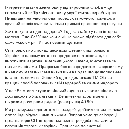
Інтернет-магазин женка одягу від виробника
Ola
-
La
– це
величезний вибір якісного одягу українського виробництва.
Низькі ціни на жіночий одяг порадують кожного покупця, а
зручний сервіс залишить тільки приємні враження від покупки.
Хочете купити одяг недорого? Тоді завітайте у наш інтернет
магазин Ола-Ла! У нас кожна жінка зможе підібрати для себе
саме «свою» річ. У нас новинки щотижня!
Співпрацюємо з понад десятком швейних підприємств
України, в нашому каталозі представлена жіноча одяг
виробників Харкова, Хмельницького, Одеси, Миколаєва за
низькими цінами. Працюємо без посередником, завдяки чому
в нашому магазині самі низькі ціни на одяг, що дозволяє Вам
істотно економити. Жіночий одяг з доставкою
TM
Ola
-
La
–
кращий спосіб поповнити свій гардероб за самим недорого.
У нас Ви можете купити жіночий одяг за низькими цінами з
доставкою по Україні і світу. Величезний асортимент з
широким розмірним рядом (розміри від 40 90).
Ми реалізуємо одяг оптом і в роздріб, дрібним оптом, великий
опт за індивідуальними знижкам. Запрошуємо до співпраці
організаторів СП, інтернет магазини, роздрібні магазини,
власників торгових сторінок. Працюємо по системі