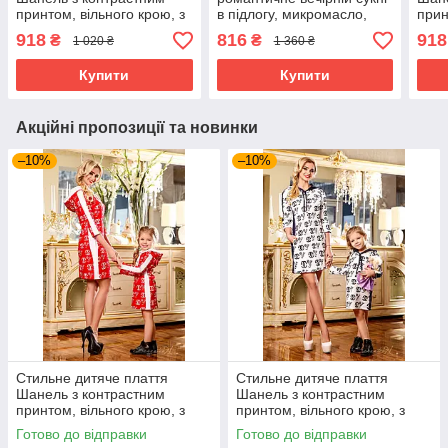
принтом, вільного крою, з
в підлогу, микромасло,
прин
капюшоном, у
еко-шкіра, перфорована
кап
918
816
918
₴
₴
1 020 ₴
1 360 ₴
спортивному стилі
шкіра, розмір 44-48
спор
Купити
Купити
Акційні пропозиції та новинки
–10%
–10%
Стильне дитяче плаття
Стильне дитяче плаття
Шанель з контрастним
Шанель з контрастним
принтом, вільного крою, з
принтом, вільного крою, з
капюшоном
капюшоном, у спортивному
Готово до відправки
Готово до відправки
стилі