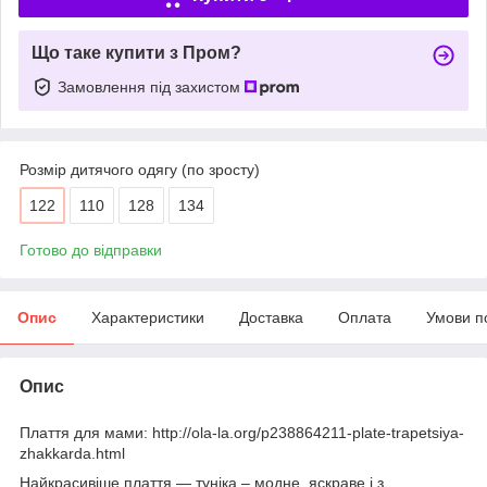
Що таке купити з Пром?
Замовлення під захистом
Розмір дитячого одягу (по зросту)
122
110
128
134
Готово до відправки
Опис
Характеристики
Доставка
Оплата
Умови п
Опис
Плаття для мами: http://ola-la.org/p238864211-plate-trapetsiya-
zhakkarda.html
Найкрасивіше плаття ― туніка – модне, яскраве і з