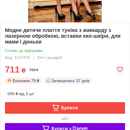
Модне дитяче плаття туніка з жаккарду з
лазерною обробкою, вставки еко-шкіри, для
мами і доньки
Готово до відправки
Код: 1137/СЕ
Опт і роздріб
711
₴
790 ₴
Економія
79 ₴
Залишилось
37 днів
690 ₴
від 3 шт.
Купити
або
Купити з