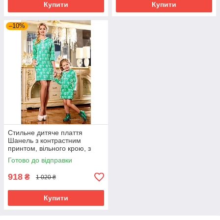
Купити
Купити
–10%
Стильне дитяче плаття
Шанель з контрастним
принтом, вільного крою, з
капюшоном, у спортивному
Готово до відправки
стилі
918
₴
1 020 ₴
Купити