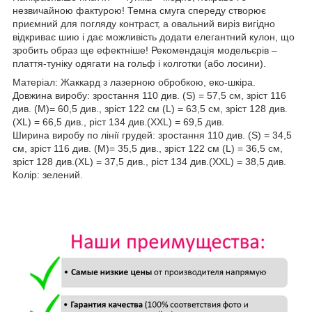
незвичайною фактурою! Темна смуга спереду створює
приємний для погляду контраст, а овальний виріз вигідно
відкриває шию і дає можливість додати елегантний кулон, що
зробить образ ще ефектніше! Рекомендація модельєрів –
плаття-туніку одягати на гольф і колготки (або лосини).
Матеріал: Жаккард з лазерною обробкою, еко-шкіра.
Довжина виробу: зростання 110 див. (S) = 57,5 см, зріст 116
див. (M)= 60,5 див., зріст 122 см (L) = 63,5 см, зріст 128 див.
(ХL) = 66,5 див., ріст 134 див.(ХХL) = 69,5 див.
Ширина виробу по лінії грудей: зростання 110 див. (S) = 34,5
см, зріст 116 див. (M)= 35,5 див., зріст 122 см (L) = 36,5 см,
зріст 128 див.(ХL) = 37,5 див., ріст 134 див.(ХХL) = 38,5 див.
Колір: зелений.