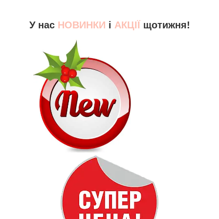
У нас
НОВИНКИ
і
АКЦІЇ
щотижня!