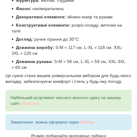
Фурнітура:
кнопки, глудзики
Фасон:
напівприталень
Декоративні елементи:
зйомні комір та рукави
Конструктивні елементи:
розріз позаду, виточки на
талії
Догляд:
ручне прання до 30°C
Довжина виробу:
S-M = 117 см, L-XL = 118 см, XXL-
3XL = 120 см
Довжина рукава:
S-M = 58 см, L-XL = 59 см, XXL-3XL
= 60 см
Ця сукня стане вашим універсальним вибором для будь-якого
випадку, забезпечуючи комфорт і стиль у будь-яку погоду.
Найбільший асортимент якісного жіночого одягу на нашому
сайті
ola-la.org
Замовлення можна оформити через
Вайбер
Розмір підбирайте відповідно таблиці: