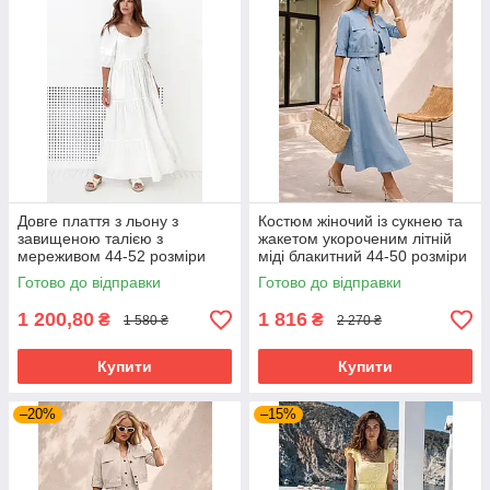
Довге плаття з льону з
Костюм жіночий із сукнею та
завищеною талією з
жакетом укороченим літній
мереживом 44-52 розміри
міді блакитний 44-50 розміри
різні кольори
Готово до відправки
Готово до відправки
1 200,80
1 816
₴
₴
1 580 ₴
2 270 ₴
Купити
Купити
–20%
–15%