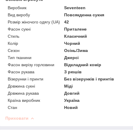
Виробник
Seventeen
Вид виробу
Повсякденна сукня
Розмір жіночого одягу (UA)
42
Фасон сукні
Приталене
Стиль
Класичний
Колір
Чорний
Сезон
Осінь/Зима
Тип тканини
Джерсі
Фасон вирізу горловини
Відкладний комір
Фасон рукава
З рюшів
Візерунки і принти
Без візерунків і принтів
Довжина сукні
Міді
Довжина рукава
Довгий
Країна виробник
Україна
Стан
Новий
Приховати