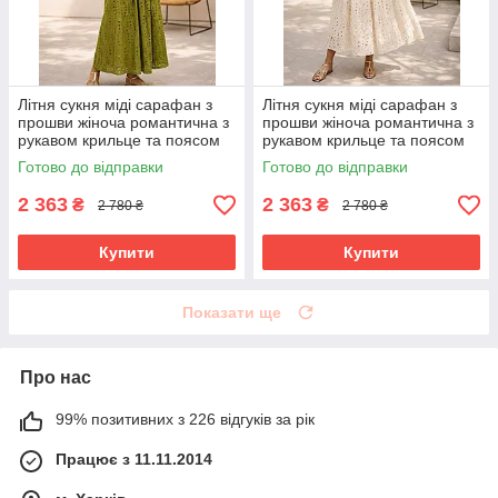
Літня сукня міді сарафан з
Літня сукня міді сарафан з
прошви жіноча романтична з
прошви жіноча романтична з
рукавом крильце та поясом
рукавом крильце та поясом
42-48 розміри оливкова
42-48 розміри бежева
Готово до відправки
Готово до відправки
2 363
2 363
₴
₴
2 780 ₴
2 780 ₴
Купити
Купити
Показати ще
Про нас
99% позитивних з 226 відгуків за рік
Працює з 11.11.2014