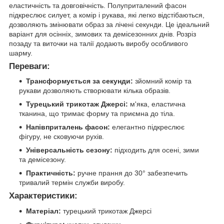
еластичність та довговічність. Полуприталений фасон
підкреслює силует, а комір і рукава, які легко відстібаються,
дозволяють змінювати образ за лічені секунди. Це ідеальний
варіант для осінніх, зимових та демісезонних днів. Розріз
позаду та виточки на талії додають виробу особливого
шарму.
Переваги:
Трансформується за секунди:
зйомний комір та
рукави дозволяють створювати кілька образів.
Турецький трикотаж Джерсі:
м'яка, еластична
тканина, що тримає форму та приємна до тіла.
Напівприталень фасон:
елегантно підкреслює
фігуру, не сковуючи рухів.
Універсальність сезону:
підходить для осені, зими
та демісезону.
Практичність:
ручне прання до 30° забезпечить
тривалий термін служби виробу.
Характеристики:
Матеріал:
турецький трикотаж Джерсі