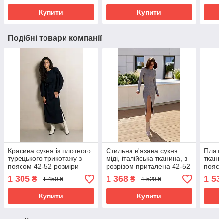
Купити
Купити
Подібні товари компанії
Красива сукня із плотного
Стильна в'язана сукня
Плат
турецького трикотажу з
міді, італійська тканина, з
ткан
поясом 42-52 розміри
розрізом приталена 42-52
пояс
різні кольори темно-синя
розміри різні кольори сіра
52 р
1 305
1 368
1 5
₴
₴
1 450 ₴
1 520 ₴
мар
Купити
Купити