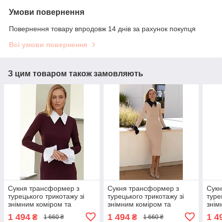
Умови повернення
Повернення товару впродовж 14 днів за рахунок покупця
Всі умови повернення
З цим товаром також замовляють
Сукня трансформер з
Сукня трансформер з
Сукн
турецького трикотажу зі
турецького трикотажу зі
туре
знімним коміром та
знімним коміром та
знім
рукавами 42-52 розміри
рукавами 42-52 розміри
рука
1 494
1 494
1 4
₴
₴
1 660 ₴
1 660 ₴
різні кольори бургунді
різні кольори бежева
різн