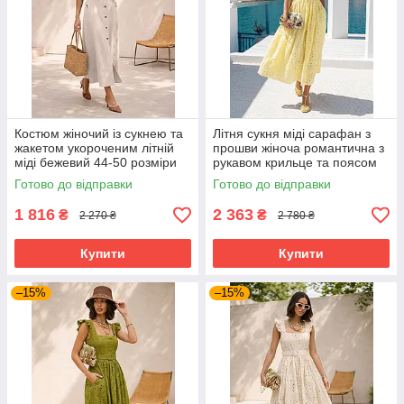
Костюм жіночий із сукнею та
Літня сукня міді сарафан з
жакетом укороченим літній
прошви жіноча романтична з
міді бежевий 44-50 розміри
рукавом крильце та поясом
42-48 розміри жовта
Готово до відправки
Готово до відправки
1 816
2 363
₴
₴
2 270 ₴
2 780 ₴
Купити
Купити
–15%
–15%