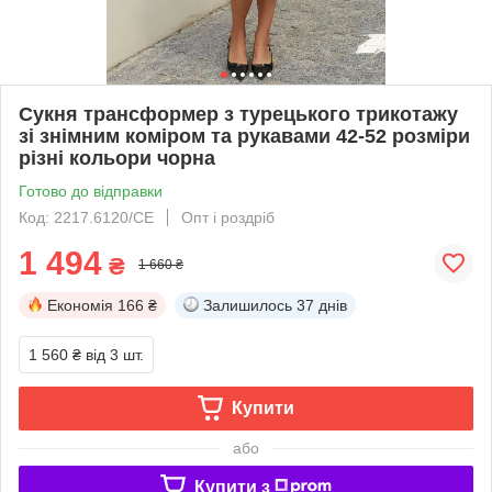
Сукня трансформер з турецького трикотажу
зі знімним коміром та рукавами 42-52 розміри
різні кольори чорна
Готово до відправки
Код: 2217.6120/СЕ
Опт і роздріб
1 494
₴
1 660 ₴
Економія
166 ₴
Залишилось
37 днів
1 560 ₴
від 3 шт.
Купити
або
Купити з