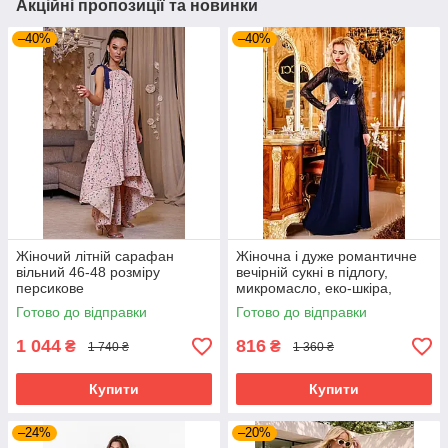
Акційні пропозиції та новинки
–40%
–40%
Жіночий літній сарафан
Жіночна і дуже романтичне
вільний 46-48 розміру
вечірній сукні в підлогу,
персикове
микромасло, еко-шкіра,
перфорована шкіра, розмір
Готово до відправки
Готово до відправки
44-48
1 044
816
₴
₴
1 740 ₴
1 360 ₴
Купити
Купити
–24%
–20%