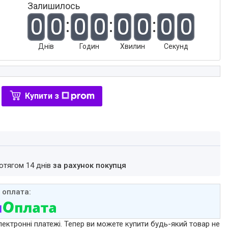
Залишилось
0
0
0
0
0
0
0
0
Днів
Годин
Хвилин
Секунд
Купити з
ротягом 14 днів
за рахунок покупця
лектронні платежі. Тепер ви можете купити будь-який товар не