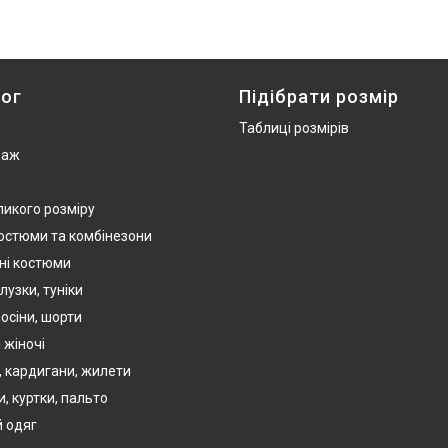
ог
Підібрати розмір
Таблиці розмірів
даж
ликого розміру
костюми та комбінезони
ні костюми
лузки, туніки
осіни, шорти
 жіночі
, кардигани, жилети
, куртки, пальто
 одяг