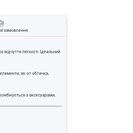
ля замовлення
ює відчуття легкості. Ідеальний
 елементи, як-от обтачка,
комбінується з аксесуарами,