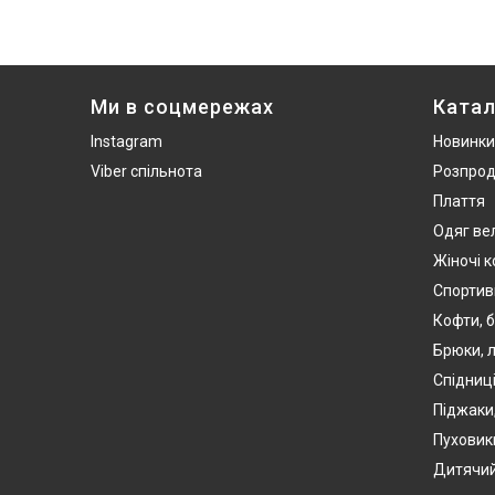
Ми в соцмережах
Катал
Instagram
Новинки
Viber спільнота
Розпро
Плаття
Одяг ве
Жіночі 
Спортив
Кофти, б
Брюки, л
Спідниці
Піджаки
Пуховики
Дитячий