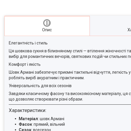
Опис
Х
Елегантність і стиль
Ця шовкова сукня в білизняному стилі — втілення жіночності та
вибір для романтичних вечорів, святкових подій чи стильних п
Комфорт і якість
Шовк Армані забезпечує приємні тактильні відчуття, легкість у
роблять виріб акуратним і практичним.
Універсальність для всіх сезонів
Завдяки класичному фасону та високоякісному матеріалу, ця с
що дозволяє створювати різні образи.
Характеристики:
Матеріал
: шовк Армані
Фасон
: прямий, вільний
Сезон
: всесезон