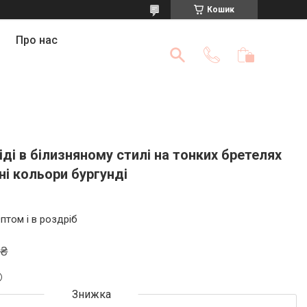
Кошик
Про нас
ді в білизняному стилі на тонких бретелях
зні кольори бургунді
птом і в роздріб
 ₴