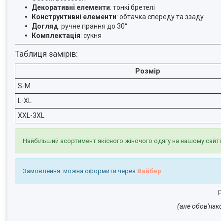
Декоративні елементи
: тонкі бретелі
Конструктивні елементи
: обтачка спереду та ззаду
Догляд
: ручне прання до 30°
Комплектація
: сукня
Таблиця замірів:
Розмір
S-M
L-XL
XXL-3XL
Найбільший асортимент якісного жіночого одягу на нашому сайт
Замовлення можна оформити через
Вайбер
Р
(але обов'язк