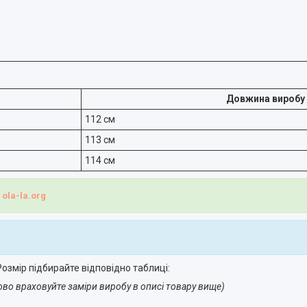
Довжина виробу
112 см
113 см
114 см
і
ola-la.org
озмір підбирайте відповідно таблиці:
ово враховуйте заміри виробу в описі товару вище)