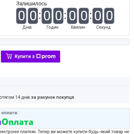
Залишилось
0
0
0
0
0
0
0
0
Днів
Годин
Хвилин
Секунд
Купити з
ротягом 14 днів
за рахунок покупця
лектронні платежі. Тепер ви можете купити будь-який товар не