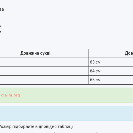
ва
м
м
Довжина сукні
Дов
63 см
64 см
65 см
і
ola-la.org
озмір підбирайте відповідно таблиці: