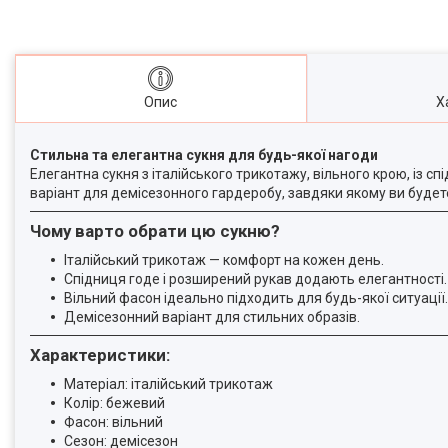
Опис
Х
Стильна та елегантна сукня для будь-якої нагоди
Елегантна сукня з італійського трикотажу, вільного крою, із с
варіант для демісезонного гардеробу, завдяки якому ви будет
Чому варто обрати цю сукню?
Італійський трикотаж — комфорт на кожен день.
Спідниця годе і розширений рукав додають елегантності.
Вільний фасон ідеально підходить для будь-якої ситуації.
Демісезонний варіант для стильних образів.
Характеристики:
Матеріал: італійський трикотаж
Колір: бежевий
Фасон: вільний
Сезон: демісезон