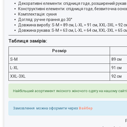
Декоративні елементи: спідниця годе, розширений рукав
Конструктивні елементи: спідниця годе, безвиточна осно
Комплектація: сукня
Догляд: ручне прання до 30°
Довжина виробу: S-M = 89 см, L-XL = 91 см, XXL-3XL = 92 с
Довжина рукава: S-M = 63 см, L-XL = 64 см, XXL-3XL = 65 с
Таблиця замірів:
Розмір
S-M
89 см
L-XL
91 см
XXL-3XL
92 см
Найбільший асортимент якісного жіночого одягу на нашому сайт
Замовлення можна оформити через
Вайбер
Р