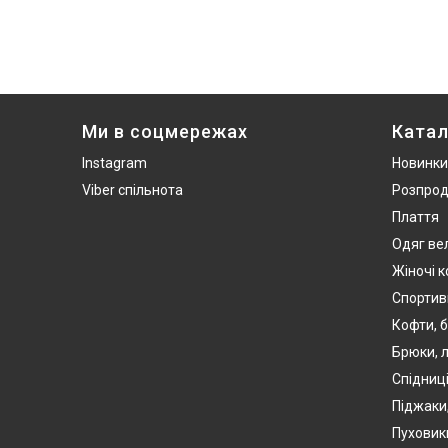
Ми в соцмережах
Катал
Instagram
Новинки
Viber спільнота
Розпро
Плаття
Одяг ве
Жіночі 
Спортив
Кофти, б
Брюки, л
Спідниці
Піджаки
Пуховики