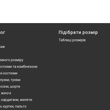
ог
Підібрати розмір
Таблиці розмірів
даж
ликого розміру
костюми та комбінезони
ні костюми
лузки, туніки
осіни, шорти
 жіночі
, кардигани, жилети
, куртки, пальто