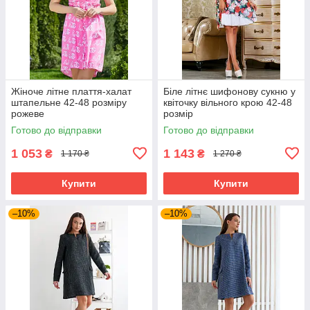
Жіноче літне плаття-халат
Біле літнє шифонову сукню у
штапельне 42-48 розміру
квіточку вільного крою 42-48
рожеве
розмір
Готово до відправки
Готово до відправки
1 053
1 143
₴
₴
1 170 ₴
1 270 ₴
Купити
Купити
–10%
–10%