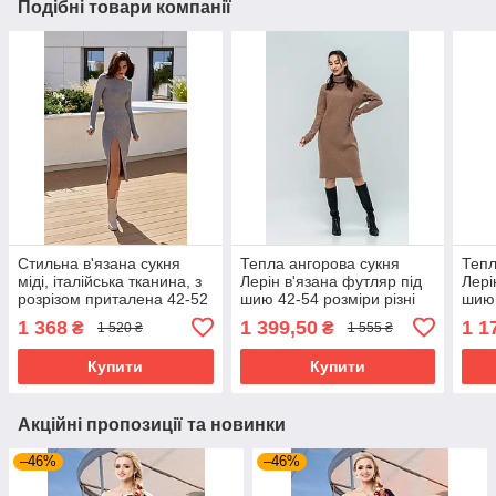
Подібні товари компанії
Стильна в'язана сукня
Тепла ангорова сукня
Тепл
міді, італійська тканина, з
Лерін в'язана футляр під
Лері
розрізом приталена 42-52
шию 42-54 розміри різні
шию 
розміри різні кольори сіра
кольори капучино
коль
1 368
1 399,50
1 1
₴
₴
1 520 ₴
1 555 ₴
Купити
Купити
Акційні пропозиції та новинки
–46%
–46%