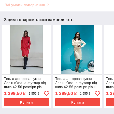
Всі умови повернення
З цим товаром також замовляють
Тепла ангорова сукня
Тепла ангорова сукня
Тепл
Лерін в'язана футляр під
Лерін в'язана футляр під
Лері
шию 42-56 розміри різні
шию 42-56 розміри різні
шию 
кольори теракот
кольори молочна
коль
1 399,50
1 399,50
1 3
₴
₴
1 555 ₴
1 555 ₴
Купити
Купити