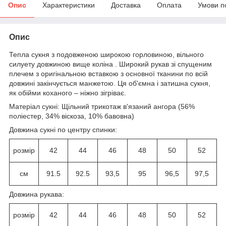
Опис
Характеристики
Доставка
Оплата
Умови п
Опис
Тепла сукня з подовженою широкою горловиною, вільного
силуету довжиною вище коліна . Широкий рукав зі спущеним
плечем з оригінальною вставкою з основної тканини по всій
довжині закінчується манжетою. Ця об'ємна і затишна сукня,
як обійми коханого – ніжно зігріває.
Матеріал сукні: Щільний трикотаж в'язаний ангора (56%
поліестер, 34% віскоза, 10% бавовна)
Довжина сукні по центру спинки:
розмір
42
44
46
48
50
52
см
91.5
92.5
93,5
95
96,5
97,5
Довжина рукава:
розмір
42
44
46
48
50
52