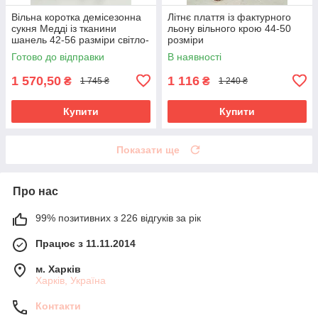
Вільна коротка демісезонна
Літнє плаття із фактурного
сукня Медді із тканини
льону вільного крою 44-50
шанель 42-56 разміри світло-
розміри
сіра
Готово до відправки
В наявності
1 570,50
1 116
₴
₴
1 745 ₴
1 240 ₴
Купити
Купити
Показати ще
Про нас
99% позитивних з 226 відгуків за рік
Працює з 11.11.2014
м. Харків
Харків, Україна
Контакти