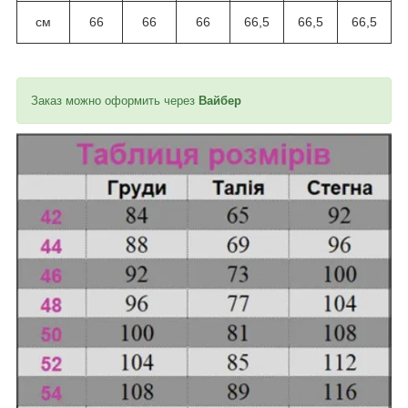
см
66
66
66
66,5
66,5
66,5
Заказ можно оформить через
Вайбер