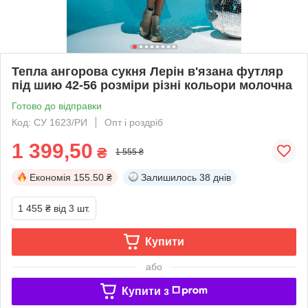
Тепла ангорова сукня Лерін в'язана футляр
під шию 42-56 розміри різні кольори молочна
Готово до відправки
Код: СУ 1623/РИ
Опт і роздріб
1 399,50
₴
1 555 ₴
Економія
155.50 ₴
Залишилось
38 днів
1 455 ₴
від 3 шт.
Купити
або
Купити з