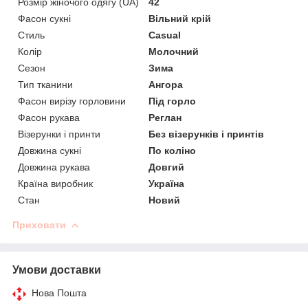
Розмір жіночого одягу (UA)
42
Фасон сукні
Вільний крій
Стиль
Casual
Колір
Молочний
Сезон
Зима
Тип тканини
Ангора
Фасон вирізу горловини
Під горло
Фасон рукава
Реглан
Візерунки і принти
Без візерунків і принтів
Довжина сукні
По коліно
Довжина рукава
Довгий
Країна виробник
Україна
Стан
Новий
Приховати
Умови доставки
Нова Пошта