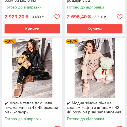
розміри молочна
розміри сіра
Готово до відправки
Готово до відправки
2 923,20
2 696,40
₴
₴
3 480 ₴
3 210 ₴
Купити
Купити
–10%
–10%
✔️ Модна тепла плюшева
✔️ Модна жіноча піжама
піжама жіноча 42-48 розміри
костюм кофта з штанами 42-
різні кольори
48 розміри різні забарвлення
Готово до відправки
Готово до відправки