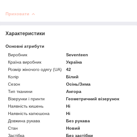
Приховати
Характеристики
Основні атрибути
Виробник
Seventeen
Країна виробник
Україна
Розмір жіночого одягу (UA)
42
Колір
Білий
Сезон
Осінь/Зима
Тип тканини
Ангора
Візерунки і принти
Геометричний візерунок
Наявність кишень
Ні
Наявність капюшона
Ні
Довжина рукава
Без рукава
Стан
Новий
Застібка
Без застібки