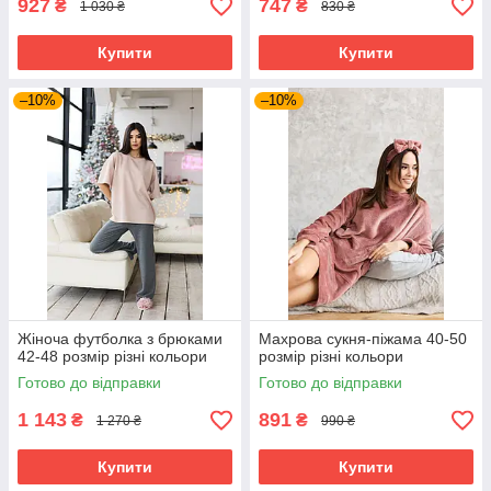
927
747
₴
₴
1 030 ₴
830 ₴
Купити
Купити
–10%
–10%
Жіноча футболка з брюками
Махрова сукня-піжама 40-50
42-48 розмір різні кольори
розмір різні кольори
Готово до відправки
Готово до відправки
1 143
891
₴
₴
1 270 ₴
990 ₴
Купити
Купити