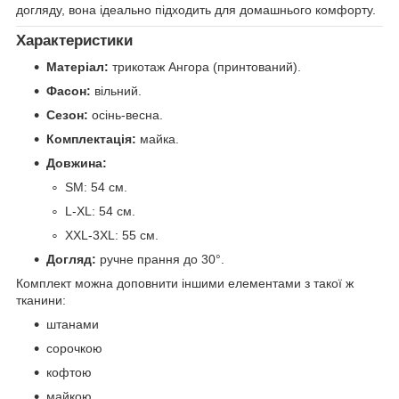
догляду, вона ідеально підходить для домашнього комфорту.
Характеристики
Матеріал:
трикотаж Ангора (принтований).
Фасон:
вільний.
Сезон:
осінь-весна.
Комплектація:
майка.
Довжина:
SM: 54 см.
L-XL: 54 см.
XXL-3XL: 55 см.
Догляд:
ручне прання до 30°.
Комплект можна доповнити іншими елементами з такої ж
тканини:
штанами
сорочкою
кофтою
майкою