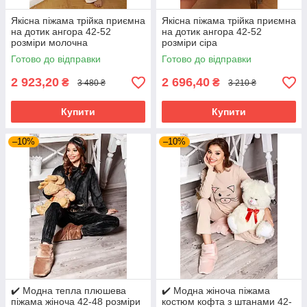
Якісна піжама трійка приємна
Якісна піжама трійка приємна
на дотик ангора 42-52
на дотик ангора 42-52
розміри молочна
розміри сіра
Готово до відправки
Готово до відправки
2 923,20
2 696,40
₴
₴
3 480 ₴
3 210 ₴
Купити
Купити
–10%
–10%
✔️ Модна тепла плюшева
✔️ Модна жіноча піжама
піжама жіноча 42-48 розміри
костюм кофта з штанами 42-