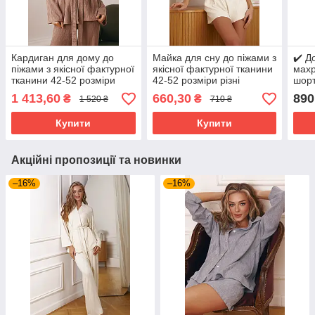
Кардиган для дому до
Майка для сну до піжами з
✔️ Д
піжами з якісної фактурної
якісної фактурної тканини
махр
тканини 42-52 розміри
42-52 розміри різні
шорт
різні кольори коричневий
кольори молочна
різн
1 413,60
660,30
890
₴
₴
1 520 ₴
710 ₴
Купити
Купити
Акційні пропозиції та новинки
–16%
–16%