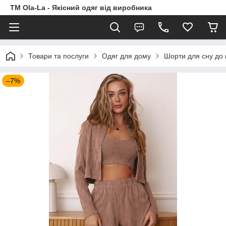
TM Ola-La - Якісний одяг від виробника
Товари та послуги
Одяг для дому
Шорти для сну до п
–7%