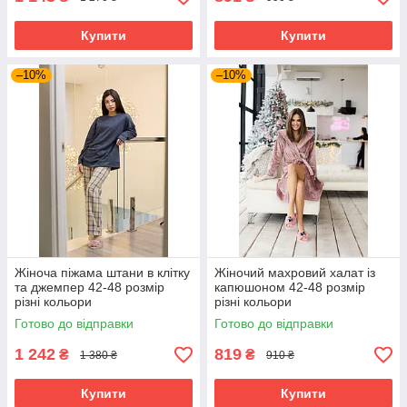
Купити
Купити
–10%
–10%
Жіноча піжама штани в клітку
Жіночий махровий халат із
та джемпер 42-48 розмір
капюшоном 42-48 розмір
різні кольори
різні кольори
Готово до відправки
Готово до відправки
1 242
819
₴
₴
1 380 ₴
910 ₴
Купити
Купити