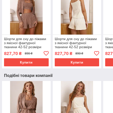
Шорти для сну до піжами
Шорти для сну до піжами
Шорт
з якісної фактурної
з якісної фактурної
з як
тканини 42-52 розміри
тканини 42-52 розміри
ткан
різні кольори коричневі
різні кольори молочні
різні
827,70
827,70
827
₴
₴
890 ₴
890 ₴
Купити
Купити
Подібні товари компанії