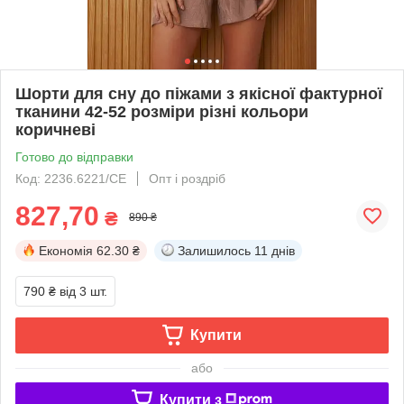
Шорти для сну до піжами з якісної фактурної
тканини 42-52 розміри різні кольори
коричневі
Готово до відправки
Код: 2236.6221/СЕ
Опт і роздріб
827,70
₴
890 ₴
Економія
62.30 ₴
Залишилось
11 днів
790 ₴
від 3 шт.
Купити
або
Купити з