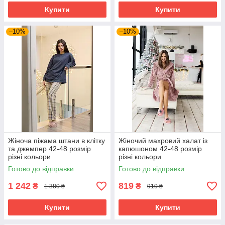
Купити
Купити
–10%
–10%
Жіноча піжама штани в клітку
Жіночий махровий халат із
та джемпер 42-48 розмір
капюшоном 42-48 розмір
різні кольори
різні кольори
Готово до відправки
Готово до відправки
1 242
819
₴
₴
1 380 ₴
910 ₴
Купити
Купити