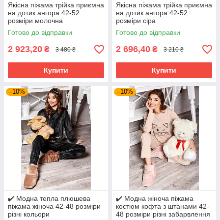
Якісна піжама трійка приємна
Якісна піжама трійка приємна
на дотик ангора 42-52
на дотик ангора 42-52
розміри молочна
розміри сіра
Готово до відправки
Готово до відправки
2 923,20
2 696,40
₴
₴
3 480 ₴
3 210 ₴
Купити
Купити
–10%
–10%
✔️ Модна тепла плюшева
✔️ Модна жіноча піжама
піжама жіноча 42-48 розміри
костюм кофта з штанами 42-
різні кольори
48 розміри різні забарвлення