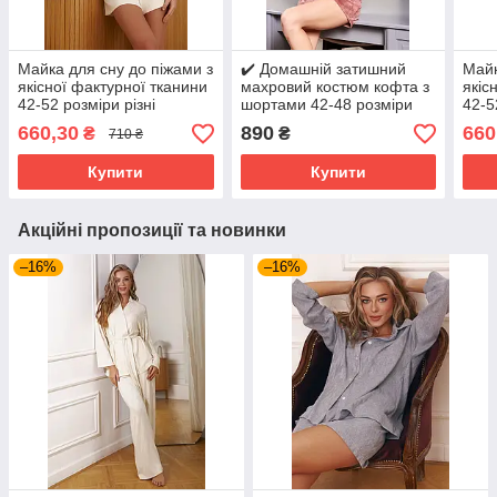
Майка для сну до піжами з
✔️ Домашній затишний
Майк
якісної фактурної тканини
махровий костюм кофта з
якіс
42-52 розміри різні
шортами 42-48 розміри
42-5
кольори молочна
різні кольори
коль
660,30
890
660
₴
₴
710 ₴
Купити
Купити
Акційні пропозиції та новинки
–16%
–16%