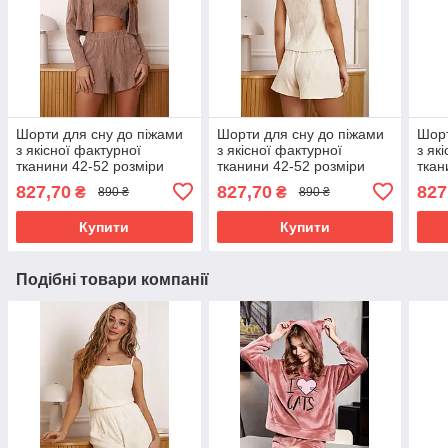
Шорти для сну до піжами
Шорти для сну до піжами
Шорт
з якісної фактурної
з якісної фактурної
з як
тканини 42-52 розміри
тканини 42-52 розміри
ткан
різні кольори коричневі
різні кольори молочні
різні
827,70
827,70
827
₴
₴
890 ₴
890 ₴
Купити
Купити
Подібні товари компанії