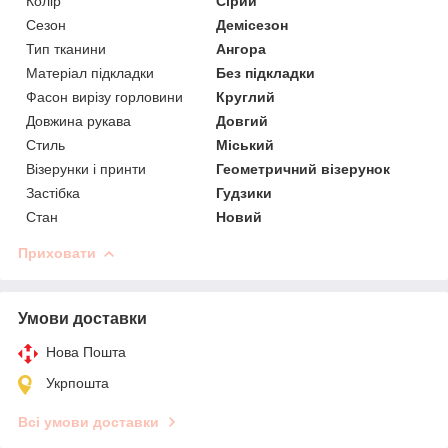
Колір
Сірий
Сезон
Демісезон
Тип тканини
Ангора
Матеріал підкладки
Без підкладки
Фасон вирізу горловини
Круглий
Довжина рукава
Довгий
Стиль
Міський
Візерунки і принти
Геометричний візерунок
Застібка
Гудзики
Стан
Новий
Приховати
Умови доставки
Нова Пошта
Укрпошта
Всі умови доставки