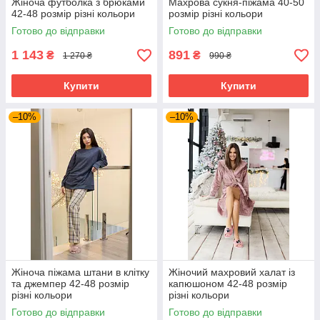
Жіноча футболка з брюками
Махрова сукня-піжама 40-50
42-48 розмір різні кольори
розмір різні кольори
Готово до відправки
Готово до відправки
1 143
891
₴
₴
1 270 ₴
990 ₴
Купити
Купити
–10%
–10%
Жіноча піжама штани в клітку
Жіночий махровий халат із
та джемпер 42-48 розмір
капюшоном 42-48 розмір
різні кольори
різні кольори
Готово до відправки
Готово до відправки