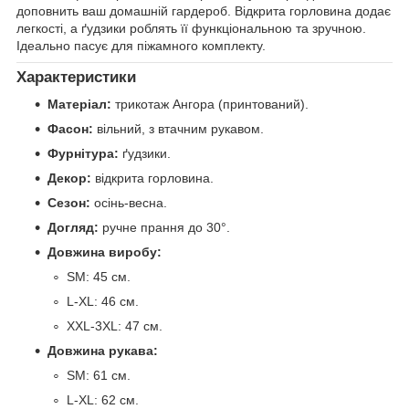
доповнить ваш домашній гардероб. Відкрита горловина додає
легкості, а ґудзики роблять її функціональною та зручною.
Ідеально пасує для піжамного комплекту.
Характеристики
Матеріал:
трикотаж Ангора (принтований).
Фасон:
вільний, з втачним рукавом.
Фурнітура:
ґудзики.
Декор:
відкрита горловина.
Сезон:
осінь-весна.
Догляд:
ручне прання до 30°.
Довжина виробу:
SM: 45 см.
L-XL: 46 см.
XXL-3XL: 47 см.
Довжина рукава:
SM: 61 см.
L-XL: 62 см.