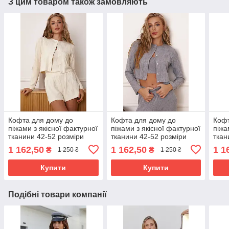
З цим товаром також замовляють
Кофта для дому до
Кофта для дому до
Кофт
піжами з якісної фактурної
піжами з якісної фактурної
піжа
тканини 42-52 розміри
тканини 42-52 розміри
ткан
різні кольори молочна
різні кольори сіра
різн
1 162,50
1 162,50
1 1
₴
₴
1 250 ₴
1 250 ₴
Купити
Купити
Подібні товари компанії