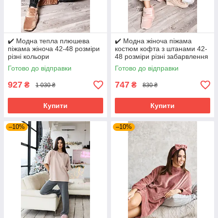
✔️ Модна тепла плюшева
✔️ Модна жіноча піжама
піжама жіноча 42-48 розміри
костюм кофта з штанами 42-
різні кольори
48 розміри різні забарвлення
Готово до відправки
Готово до відправки
927
747
₴
₴
1 030 ₴
830 ₴
Купити
Купити
–10%
–10%