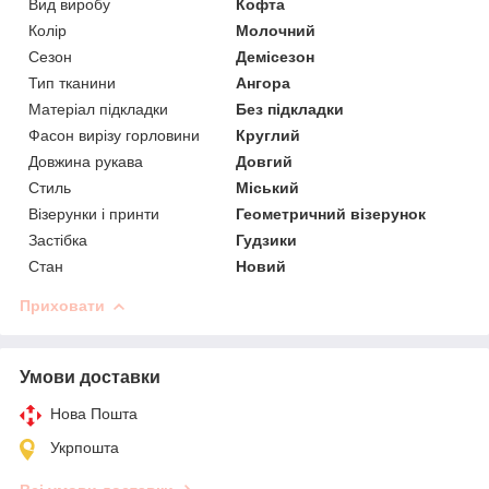
Вид виробу
Кофта
Колір
Молочний
Сезон
Демісезон
Тип тканини
Ангора
Матеріал підкладки
Без підкладки
Фасон вирізу горловини
Круглий
Довжина рукава
Довгий
Стиль
Міський
Візерунки і принти
Геометричний візерунок
Застібка
Гудзики
Стан
Новий
Приховати
Умови доставки
Нова Пошта
Укрпошта