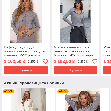
Кофта для дому до
М'яка в'язана кофта з
М'як
піжами з якісної фактурної
італійської тканини на
італ
тканини 42-52 розміри
блискавці 42-52 розміри
блис
різні кольори сіра
різні кольори сіра
різн
1 162,50
1 162,50
1 1
₴
₴
1 250 ₴
1 250 ₴
Купити
Купити
Акційні пропозиції та новинки
–16%
–16%