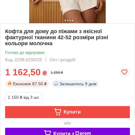
Кофта для дому до піжами з якісної
фактурної тканини 42-52 розміри різні
кольори молочна
Готово до відправки
Код: 2238.6235/СЕ
Опт і роздріб
1 162,50
₴
1 250 ₴
Економія
87.50 ₴
Залишилось
9 днів
1 150 ₴
від 3 шт.
Купити
або
Купити з