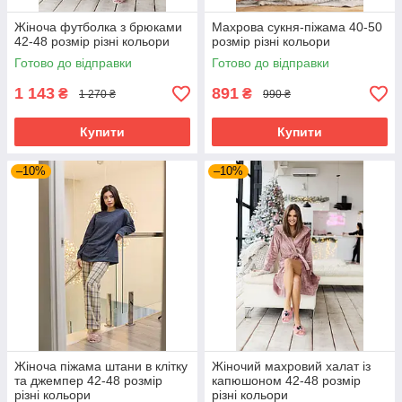
Жіноча футболка з брюками
Махрова сукня-піжама 40-50
42-48 розмір різні кольори
розмір різні кольори
Готово до відправки
Готово до відправки
1 143
891
₴
₴
1 270 ₴
990 ₴
Купити
Купити
–10%
–10%
Жіноча піжама штани в клітку
Жіночий махровий халат із
та джемпер 42-48 розмір
капюшоном 42-48 розмір
різні кольори
різні кольори