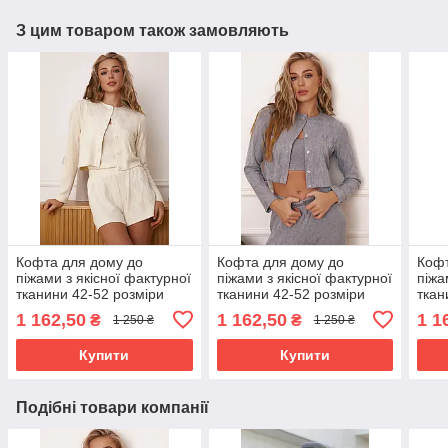
З цим товаром також замовляють
Кофта для дому до
Кофта для дому до
Кофт
піжами з якісної фактурної
піжами з якісної фактурної
піжа
тканини 42-52 розміри
тканини 42-52 розміри
ткан
різні кольори молочна
різні кольори сіра
різн
1 162,50
1 162,50
1 1
₴
₴
1 250 ₴
1 250 ₴
Купити
Купити
Подібні товари компанії