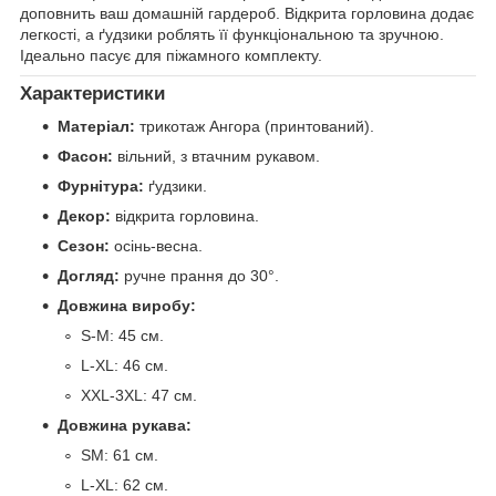
доповнить ваш домашній гардероб. Відкрита горловина додає
легкості, а ґудзики роблять її функціональною та зручною.
Ідеально пасує для піжамного комплекту.
Характеристики
Матеріал:
трикотаж Ангора (принтований).
Фасон:
вільний, з втачним рукавом.
Фурнітура:
ґудзики.
Декор:
відкрита горловина.
Сезон:
осінь-весна.
Догляд:
ручне прання до 30°.
Довжина виробу:
S-M: 45 см.
L-XL: 46 см.
XXL-3XL: 47 см.
Довжина рукава:
SM: 61 см.
L-XL: 62 см.