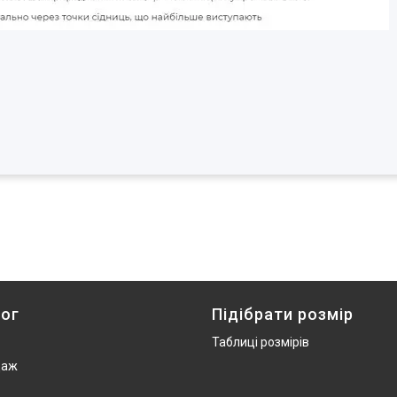
ог
Підібрати розмір
Таблиці розмірів
даж