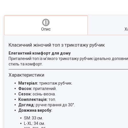
Опис
Х
Класичний жіночий топ з трикотажу рубчик
Елегантний комфорт для дому
Приталений топ із м'якого трикотажу рубчик ідеально доповн
стиль та комфорт.
Характеристики
Матеріал:
трикотаж рубчик.
Фасон:
приталений.
Сезон:
осінь-весна.
Комплектація:
топ.
Догляд:
ручне прання до 30°.
Довжина виробу:
SM: 33 см.
L-XL: 34 см.