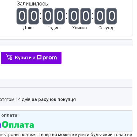
Залишилось
0
0
0
0
0
0
0
0
Днів
Годин
Хвилин
Секунд
Купити з
ротягом 14 днів
за рахунок покупця
лектронні платежі. Тепер ви можете купити будь-який товар не