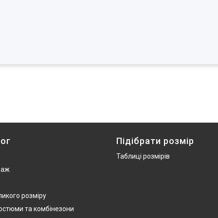
ог
Підібрати розмір
Таблиці розмірів
даж
ликого розміру
костюми та комбінезони