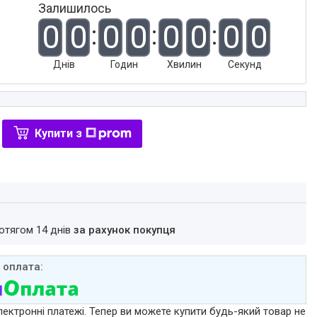
Залишилось
0
0
0
0
0
0
0
0
Днів
Годин
Хвилин
Секунд
Купити з
ротягом 14 днів
за рахунок покупця
лектронні платежі. Тепер ви можете купити будь-який товар не