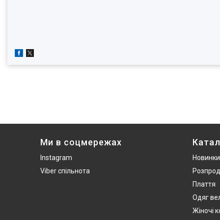
Ми в соцмережах
Катал
Instagram
Новинки
Viber спільнота
Розпро
Плаття
Одяг ве
Жіночі 