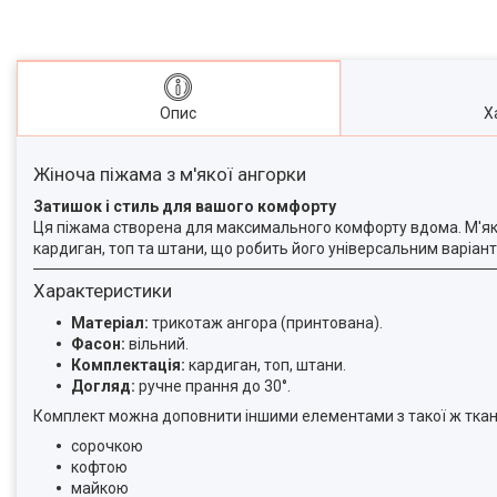
Опис
Х
Жіноча піжама з м'якої ангорки
Затишок і стиль для вашого комфорту
Ця піжама створена для максимального комфорту вдома. М'яка 
кардиган, топ та штани, що робить його універсальним варіант
Характеристики
Матеріал:
трикотаж ангора (принтована).
Фасон:
вільний.
Комплектація:
кардиган, топ, штани.
Догляд:
ручне прання до 30°.
Комплект можна доповнити іншими елементами з такої ж ткан
сорочкою
кофтою
майкою