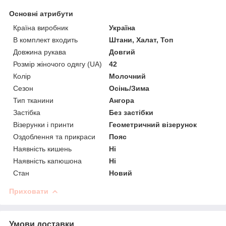
Основні атрибути
Країна виробник
Україна
В комплект входить
Штани, Халат, Топ
Довжина рукава
Довгий
Розмір жіночого одягу (UA)
42
Колір
Молочний
Сезон
Осінь/Зима
Тип тканини
Ангора
Застібка
Без застібки
Візерунки і принти
Геометричний візерунок
Оздоблення та прикраси
Пояс
Наявність кишень
Ні
Наявність капюшона
Ні
Стан
Новий
Приховати
Умови доставки