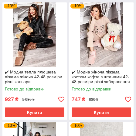
–10%
–10%
✔️ Модна тепла плюшева
✔️ Модна жіноча піжама
піжама жіноча 42-48 розміри
костюм кофта з штанами 42-
різні кольори
48 розміри різні забарвлення
Готово до відправки
Готово до відправки
927
747
₴
₴
1 030 ₴
830 ₴
Купити
Купити
–10%
–10%