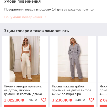
Умови повернення
Повернення товару впродовж 14 днів за рахунок покупця
Всі умови повернення
З цим товаром також замовляють
Піжама ангора приємна
Якісна піжама трійка
Якіс
на дотик, якісний
приємна на дотик ангора
приє
домашній костюм двійка
42-52 розміри сіра
42-5
42-52 розміри молочна
1 822,80
3 236,40
2 6
₴
₴
1 960 ₴
3 480 ₴