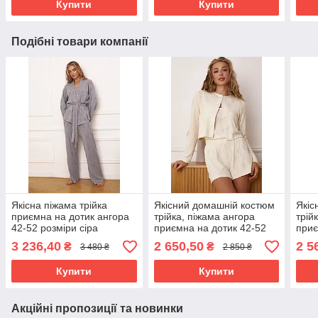
Купити
Купити
Подібні товари компанії
Якісна піжама трійка
Якісний домашній костюм
Якіс
приємна на дотик ангора
трійка, піжама ангора
трій
42-52 розміри сіра
приємна на дотик 42-52
приє
розміри молочний
розм
3 236,40
2 650,50
2 5
₴
₴
3 480 ₴
2 850 ₴
Купити
Купити
Акційні пропозиції та новинки