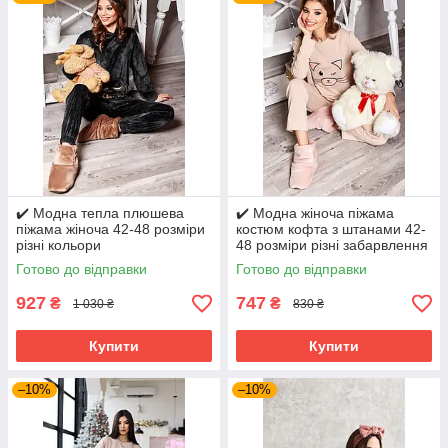
✔️ Модна тепла плюшева
✔️ Модна жіноча піжама
піжама жіноча 42-48 розміри
костюм кофта з штанами 42-
різні кольори
48 розміри різні забарвлення
Готово до відправки
Готово до відправки
927
747
₴
₴
1 030 ₴
830 ₴
Купити
Купити
–10%
–10%