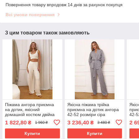
Повернення товару впродовж 14 днів за рахунок покупця
Всі умови повернення
З цим товаром також замовляють
Піжама ангора приємна
Якісна піжама трійка
Якіс
на дотик, якісний
приємна на дотик ангора
приє
домашній костюм двійка
42-52 розміри сіра
42-5
42-52 розміри молочна
1 822,80
3 236,40
2 6
₴
₴
1 960 ₴
3 480 ₴
Купити
Купити