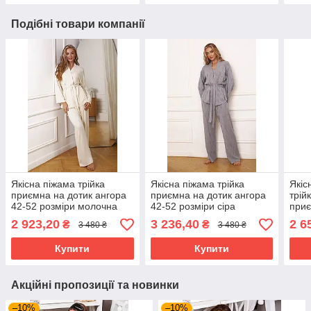
Подібні товари компанії
Якісна піжама трійка
Якісна піжама трійка
Якіс
приємна на дотик ангора
приємна на дотик ангора
трій
42-52 розміри молочна
42-52 розміри сіра
приє
розм
2 923,20
3 236,40
2 6
₴
₴
3 480 ₴
3 480 ₴
Купити
Купити
Акційні пропозиції та новинки
–10%
–10%