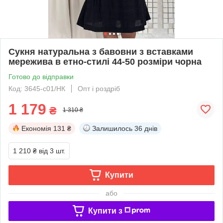
Сукня натуральна з бавовни з вставками
мережива в етно-стилі 44-50 розміри чорна
Готово до відправки
Код: 3645-с01/НК
Опт і роздріб
1 179
₴
1 310 ₴
Економія
131 ₴
Залишилось
36 днів
1 210 ₴
від 3 шт.
Купити
або
Купити з