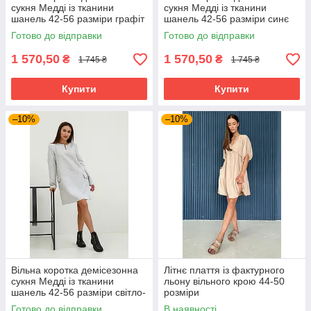
сукня Медді із тканини
сукня Медді із тканини
шанель 42-56 разміри графіт
шанель 42-56 разміри синє
Готово до відправки
Готово до відправки
1 570,50
1 570,50
₴
₴
1 745 ₴
1 745 ₴
Купити
Купити
–10%
–10%
Вільна коротка демісезонна
Літнє плаття із фактурного
сукня Медді із тканини
льону вільного крою 44-50
шанель 42-56 разміри світло-
розміри
сіра
Готово до відправки
В наявності