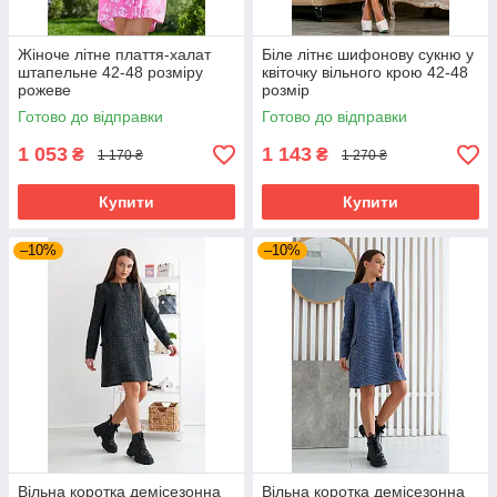
Жіноче літне плаття-халат
Біле літнє шифонову сукню у
штапельне 42-48 розміру
квіточку вільного крою 42-48
рожеве
розмір
Готово до відправки
Готово до відправки
1 053
1 143
₴
₴
1 170 ₴
1 270 ₴
Купити
Купити
–10%
–10%
Вільна коротка демісезонна
Вільна коротка демісезонна