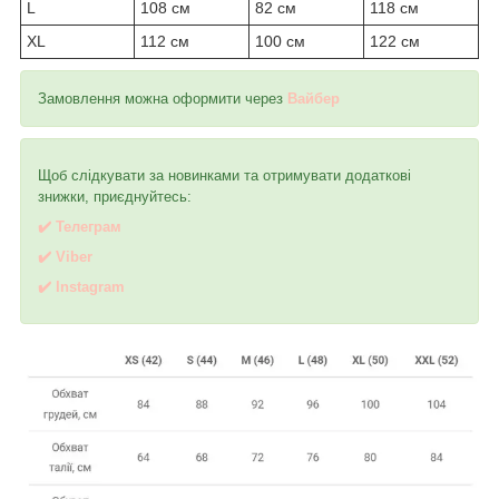
L
108 см
82 см
118 см
XL
112 см
100 см
122 см
Замовлення можна оформити через
Вайбер
Щоб слідкувати за новинками та отримувати додаткові
знижки, приєднуйтесь:
✔️ Телеграм
✔️ Viber
✔️
I
nstagram