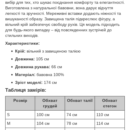
вибір для тих, хто шукає поєднання комфорту та елегантності.
Виготовлена з натуральної бавовни, вона дарує відчуття
легкості та зручності. Мереживні вставки додають ніжності та
вишуканості образу. Завищена талія підкреслює фігуру, а
вільний крій забезпечує свободу рухів. Ця модель підходить
для будь-якого випадку – від повсякденних зустрічей до
стильних виходів.
Характеристики:
Крій:
вільний з завищеною талією
Довжина:
105 см
Довжина рукава:
66 см
Матеріал:
бавовна 100%
Зріст моделі:
174 см
Таблиця замірів:
Розмір
Обхват
Обхват талії
Обхват
грудей
стегон
S
100 см
74 см
110 см
M
104 см
78 см
114 см