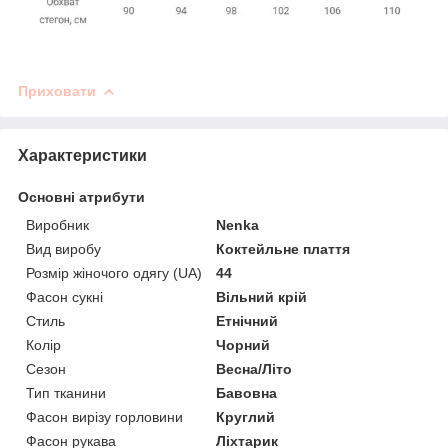
Приховати
Характеристики
Основні атрибути
Виробник
Nenka
Вид виробу
Коктейльне плаття
Розмір жіночого одягу (UA)
44
Фасон сукні
Вільний крій
Стиль
Етнічний
Колір
Чорний
Сезон
Весна/Літо
Тип тканини
Бавовна
Фасон вирізу горловини
Круглий
Фасон рукава
Ліхтарик