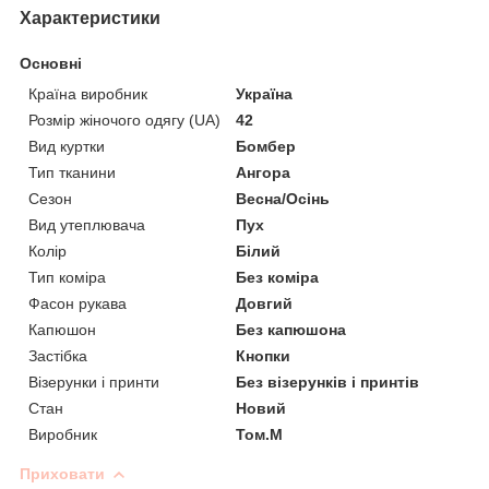
Характеристики
Основні
Країна виробник
Україна
Розмір жіночого одягу (UA)
42
Вид куртки
Бомбер
Тип тканини
Ангора
Сезон
Весна/Осінь
Вид утеплювача
Пух
Колір
Білий
Тип коміра
Без коміра
Фасон рукава
Довгий
Капюшон
Без капюшона
Застібка
Кнопки
Візерунки і принти
Без візерунків і принтів
Стан
Новий
Виробник
Том.М
Приховати