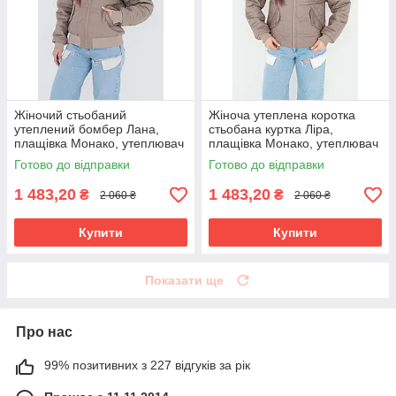
Жіночий стьобаний
Жіноча утеплена коротка
утеплений бомбер Лана,
стьобана куртка Ліра,
плащівка Монако, утеплювач
плащівка Монако, утеплювач
Тінсулейт 120 бежевий
Тінсулейт 120 бежева
Готово до відправки
Готово до відправки
1 483,20
1 483,20
₴
₴
2 060 ₴
2 060 ₴
Купити
Купити
Показати ще
Про нас
99% позитивних з 227 відгуків за рік