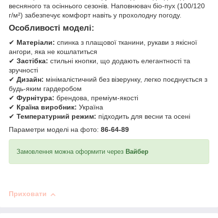
весняного та осіннього сезонів. Наповнювач біо-пух (100/120
г/м²) забезпечує комфорт навіть у прохолодну погоду.
Особливості моделі:
✔
Матеріали:
спинка з плащової тканини, рукави з якісної
ангори, яка не кошлатиться
✔
Застібка:
стильні кнопки, що додають елегантності та
зручності
✔
Дизайн:
мінімалістичний без візерунку, легко поєднується з
будь-яким гардеробом
✔
Фурнітура:
брендова, преміум-якості
✔
Країна виробник:
Україна
✔
Температурний режим:
підходить для весни та осені
Параметри моделі на фото:
86-64-89
Замовлення можна оформити через
Вайбер
Приховати