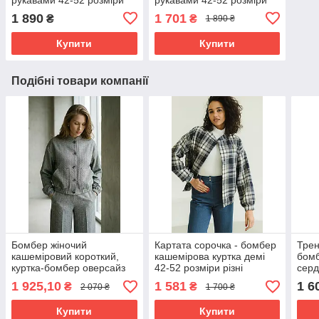
молочна
чорна
1 890
1 701
₴
₴
1 890 ₴
Купити
Купити
Подібні товари компанії
Бомбер жіночий
Картата сорочка - бомбер
Трен
кашеміровий короткий,
кашемірова куртка демі
бомб
куртка-бомбер оверсайз
42-52 розміри різні
серд
на ґудзиках демісезонна
кольори синя клітинка
шок
1 925,10
1 581
1 6
₴
₴
2 070 ₴
1 700 ₴
42-52 розміри сірий
Купити
Купити