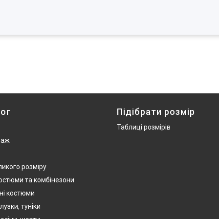
ог
Підібрати розмір
Таблиці розмірів
даж
ликого розміру
костюми та комбінезони
ні костюми
лузки, туніки