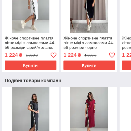
Жіноче спортивне плаття
Жіноче спортивне плаття
Жіно
літнє міді з лампасами 44-
літнє міді з лампасами 44-
літн
56 розміри сірий/меланж
56 розміри чорне
розм
1 224
1 224
1 2
₴
₴
1 360 ₴
1 360 ₴
Купити
Купити
Подібні товари компанії