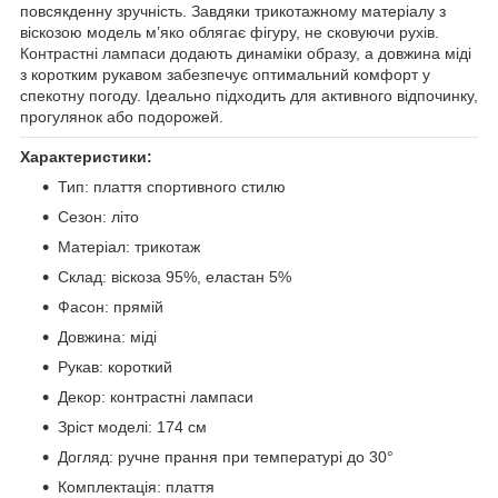
повсякденну зручність. Завдяки трикотажному матеріалу з
віскозою модель м’яко облягає фігуру, не сковуючи рухів.
Контрастні лампаси додають динаміки образу, а довжина міді
з коротким рукавом забезпечує оптимальний комфорт у
спекотну погоду. Ідеально підходить для активного відпочинку,
прогулянок або подорожей.
Характеристики:
Тип: плаття спортивного стилю
Сезон: літо
Матеріал: трикотаж
Склад: віскоза 95%, еластан 5%
Фасон: прямій
Довжина: міді
Рукав: короткий
Декор: контрастні лампаси
Зріст моделі: 174 см
Догляд: ручне прання при температурі до 30°
Комплектація: плаття