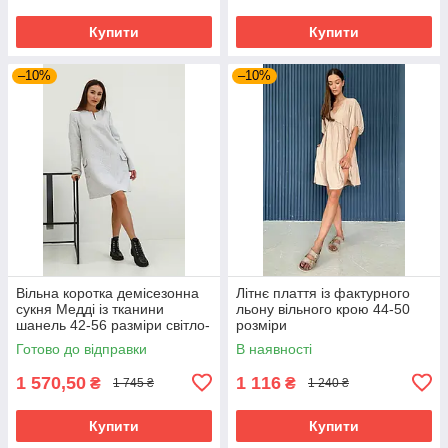
Купити
Купити
–10%
–10%
Вільна коротка демісезонна
Літнє плаття із фактурного
сукня Медді із тканини
льону вільного крою 44-50
шанель 42-56 разміри світло-
розміри
сіра
Готово до відправки
В наявності
1 570,50
1 116
₴
₴
1 745 ₴
1 240 ₴
Купити
Купити