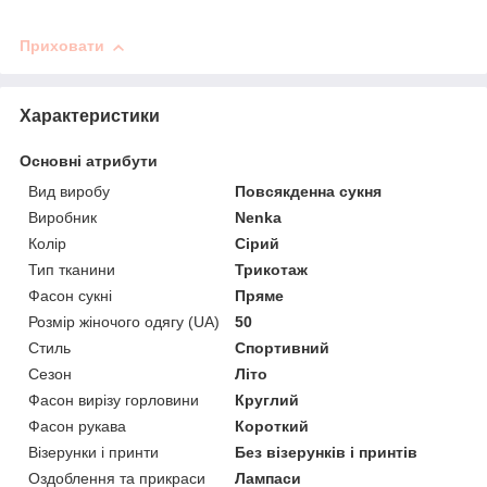
Приховати
Характеристики
Основні атрибути
Вид виробу
Повсякденна сукня
Виробник
Nenka
Колір
Сірий
Тип тканини
Трикотаж
Фасон сукні
Пряме
Розмір жіночого одягу (UA)
50
Стиль
Спортивний
Сезон
Літо
Фасон вирізу горловини
Круглий
Фасон рукава
Короткий
Візерунки і принти
Без візерунків і принтів
Оздоблення та прикраси
Лампаси