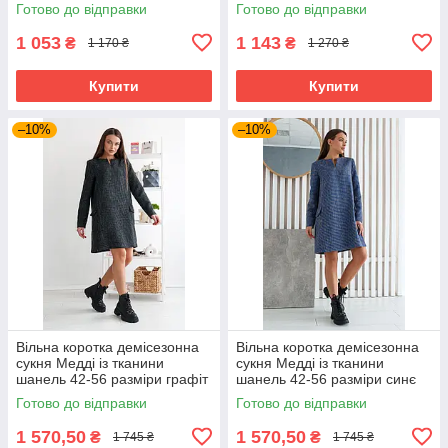
Готово до відправки
Готово до відправки
1 053
1 143
₴
₴
1 170 ₴
1 270 ₴
Купити
Купити
–10%
–10%
Вільна коротка демісезонна
Вільна коротка демісезонна
сукня Медді із тканини
сукня Медді із тканини
шанель 42-56 разміри графіт
шанель 42-56 разміри синє
Готово до відправки
Готово до відправки
1 570,50
1 570,50
₴
₴
1 745 ₴
1 745 ₴