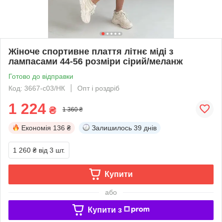
Жіноче спортивне плаття літнє міді з
лампасами 44-56 розміри сірий/меланж
Готово до відправки
Код: 3667-c03/НК
Опт і роздріб
1 224
₴
1 360 ₴
Економія
136 ₴
Залишилось
39 днів
1 260 ₴
від 3 шт.
Купити
або
Купити з