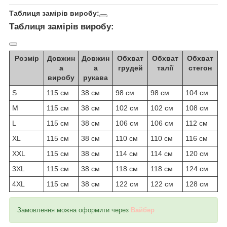
Таблиця замірів виробу:
Таблиця замірів виробу:
Розмір
Довжин
Довжин
Обхват
Обхват
Обхват
а
а
грудей
талії
стегон
виробу
рукава
S
115 см
38 см
98 см
98 см
104 см
M
115 см
38 см
102 см
102 см
108 см
L
115 см
38 см
106 см
106 см
112 см
XL
115 см
38 см
110 см
110 см
116 см
XXL
115 см
38 см
114 см
114 см
120 см
3XL
115 см
38 см
118 см
118 см
124 см
4XL
115 см
38 см
122 см
122 см
128 см
Замовлення можна оформити через
Вайбер