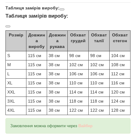
Таблиця замірів виробу:
Таблиця замірів виробу:
Розмір
Довжин
Довжин
Обхват
Обхват
Обхват
а
а
грудей
талії
стегон
виробу
рукава
S
115 см
38 см
98 см
98 см
104 см
M
115 см
38 см
102 см
102 см
108 см
L
115 см
38 см
106 см
106 см
112 см
XL
115 см
38 см
110 см
110 см
116 см
XXL
115 см
38 см
114 см
114 см
120 см
3XL
115 см
38 см
118 см
118 см
124 см
4XL
115 см
38 см
122 см
122 см
128 см
Замовлення можна оформити через
Вайбер