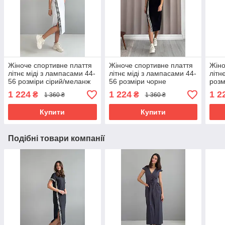
Жіноче спортивне плаття
Жіноче спортивне плаття
Жіно
літнє міді з лампасами 44-
літнє міді з лампасами 44-
літн
56 розміри сірий/меланж
56 розміри чорне
розм
1 224
1 224
1 2
₴
₴
1 360 ₴
1 360 ₴
Купити
Купити
Подібні товари компанії