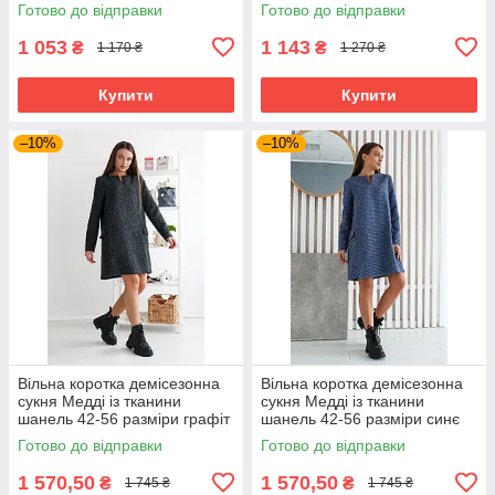
Готово до відправки
Готово до відправки
1 053
1 143
₴
₴
1 170 ₴
1 270 ₴
Купити
Купити
–10%
–10%
Вільна коротка демісезонна
Вільна коротка демісезонна
сукня Медді із тканини
сукня Медді із тканини
шанель 42-56 разміри графіт
шанель 42-56 разміри синє
Готово до відправки
Готово до відправки
1 570,50
1 570,50
₴
₴
1 745 ₴
1 745 ₴