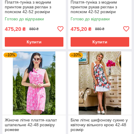
Плаття-туніка з модним
Плаття-туніка з модним
принтом рукав реглан з
принтом рукав реглан з
пояском 42-52 розміри
пояском 42-52 розміри
Готово до відправки
Готово до відправки
475,20
475,20
₴
₴
880 ₴
880 ₴
Купити
Купити
–10%
–10%
Жіноче літне плаття-халат
Біле літнє шифонову сукню у
штапельне 42-48 розміру
квіточку вільного крою 42-48
рожеве
розмір