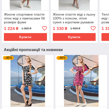
Жіноче спортивне плаття
Жіноче плаття міді з льону
Тепл
літнє міді з лампасами 56
100% з поясом, літня
міді
розміри фуме
сукня з коротким рукавом
розм
та кишенями сіра 44-50
1 224
1 330
1 3
₴
₴
1 360 ₴
1 400 ₴
розміри
Купити
Купити
Акційні пропозиції та новинки
–46%
–46%