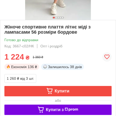
Жіноче спортивне плаття літнє міді з
лампасами 56 розміри бордове
Готово до відправки
Код: 3667-c02/НК
Опт і роздріб
1 224
₴
1 360 ₴
Економія
136 ₴
Залишилось
38 днів
1 260 ₴
від 3 шт.
Купити
або
Купити з