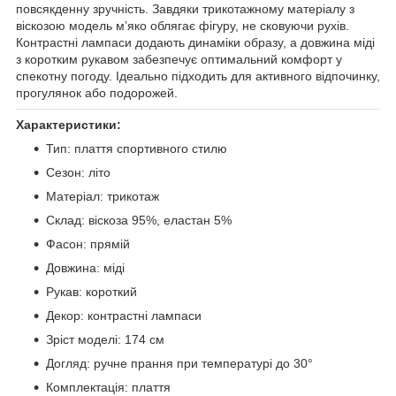
повсякденну зручність. Завдяки трикотажному матеріалу з
віскозою модель м’яко облягає фігуру, не сковуючи рухів.
Контрастні лампаси додають динаміки образу, а довжина міді
з коротким рукавом забезпечує оптимальний комфорт у
спекотну погоду. Ідеально підходить для активного відпочинку,
прогулянок або подорожей.
Характеристики:
Тип: плаття спортивного стилю
Сезон: літо
Матеріал: трикотаж
Склад: віскоза 95%, еластан 5%
Фасон: прямій
Довжина: міді
Рукав: короткий
Декор: контрастні лампаси
Зріст моделі: 174 см
Догляд: ручне прання при температурі до 30°
Комплектація: плаття