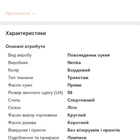
Приховати
Характеристики
Основні атрибути
Вид виробу
Повсякденна сукня
Виробник
Nenka
Колір
Бордовий
Тип тканини
Трикотаж
Фасон сукні
Пряме
Розмір жіночого одягу (UA)
56
Стиль
Спортивний
Сезон
Літо
Фасон вирізу горловини
Круглий
Фасон рукава
Короткий
Візерунки і принти
Без візерунків і принтів
Оздоблення та прикраси
Лампаси