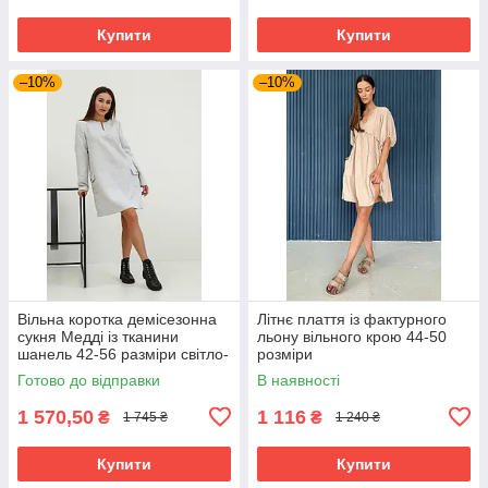
Купити
Купити
–10%
–10%
Вільна коротка демісезонна
Літнє плаття із фактурного
сукня Медді із тканини
льону вільного крою 44-50
шанель 42-56 разміри світло-
розміри
сіра
Готово до відправки
В наявності
1 570,50
1 116
₴
₴
1 745 ₴
1 240 ₴
Купити
Купити