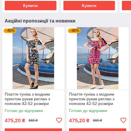
50 розміри молочна
Купити
Купити
Акційні пропозиції та новинки
–46%
–46%
Плаття-туніка з модним
Плаття-туніка з модним
принтом рукав реглан з
принтом рукав реглан з
пояском 42-52 розміри
пояском 42-52 розміри
Готово до відправки
Готово до відправки
475,20
475,20
₴
₴
880 ₴
880 ₴