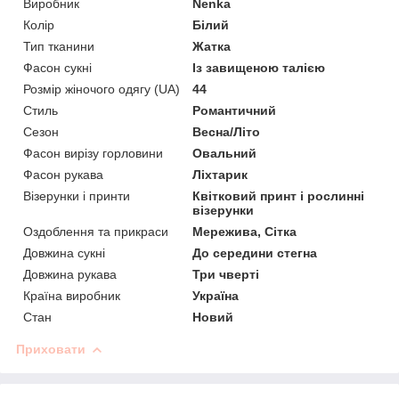
Виробник
Nenka
Колір
Білий
Тип тканини
Жатка
Фасон сукні
Із завищеною талією
Розмір жіночого одягу (UA)
44
Стиль
Романтичний
Сезон
Весна/Літо
Фасон вирізу горловини
Овальний
Фасон рукава
Ліхтарик
Візерунки і принти
Квітковий принт і рослинні
візерунки
Оздоблення та прикраси
Мережива, Сітка
Довжина сукні
До середини стегна
Довжина рукава
Три чверті
Країна виробник
Україна
Стан
Новий
Приховати