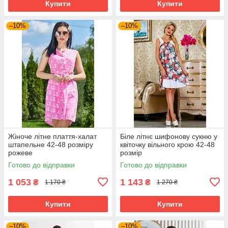
Купити
Купити
–10%
–10%
Жіноче літне плаття-халат
Біле літнє шифонову сукню у
штапельне 42-48 розміру
квіточку вільного крою 42-48
рожеве
розмір
Готово до відправки
Готово до відправки
1 053
1 143
₴
₴
1 170 ₴
1 270 ₴
Купити
Купити
–10%
–10%