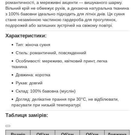
романтичності, а мереживні акценти — вишуканого шарму.
Вільний крій не обмежує рухів, а дихаюча натуральна тканина
з 100% бавовни ідеально підходить для літніх днів. Ця сукня
стане незамінною частиною гардероба для прогулянок,
подорожей або затишних зустрічей на свіжому повітрі.
Характеристики:
Тип: жіноча сукня
Стиль: романтичний, повсякденний
Особливості: мереживо, квітковий принт, легка
тканина
Довжина: коротка
Рукав: довгий
Склад: 100% бавовна (муслін)
Догляд: делікатне прання при 30°C, не відбілювати,
прасувати при низькій температурі
Таблиця замірів:
Розмір
Об'єм
Об'єм
Об'єм
Довжина