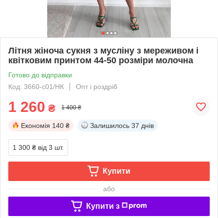
Літня жіноча сукня з мусліну з мереживом і
квітковим принтом 44-50 розміри молочна
Готово до відправки
Код: 3660-c01/НК
Опт і роздріб
1 260
₴
1 400 ₴
Економія
140 ₴
Залишилось
37 днів
1 300 ₴
від 3 шт.
Купити
або
Купити з