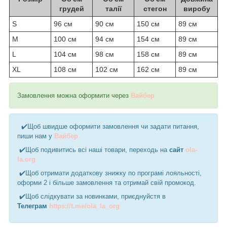
грудей
талії
стегон
виробу
S
96 см
90 см
150 см
89 см
M
100 см
94 см
154 см
89 см
L
104 см
98 см
158 см
89 см
XL
108 см
102 см
162 см
89 см
Замовлення можна оформити через
Вайбер
✔️Щоб швидше оформити замовлення чи задати питання,
пиши нам у
Вайбер
✔️Щоб подивитись всі наші товари, переходь на
сайт
ola-
la.org
✔️Щоб отримати додаткову знижку по програмі лояльності,
оформи 2 і більше замовлення та отримай свій промокод.
✔️Щоб слідкувати за новинками, приєднуйстя в
Телеграм
https://t.me/ola_la_org