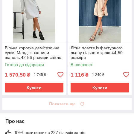
Вільна коротка демісезонна
Літнє плаття із фактурного
сукня Медді із тканини
льону вільного крою 44-50
шанель 42-56 разміри світло-
розміри
сіра
Готово до відправки
В наявності
1 570,50
1 116
₴
₴
1 745 ₴
1 240 ₴
Купити
Купити
Показати ще
Про нас
99% позитивних з 227 відгуків за рік