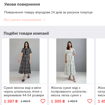
Умови повернення
Повернення товару впродовж 14 днів за рахунок покупця
Всі умови повернення
Подібні товари компанії
Сукня жіноча міді в квіти
Жіноча сукня міді з
Жіно
чорна штапельна літня з
полірованого штапелю,
нату
мереживом 44-54 розміри
якісна легка сукня з
якіс
квітковим принтом та
дол 
1 387
1 305
1 4
₴
₴
1 460 ₴
1 450 ₴
рукавами ліхтариками 44-
44-5