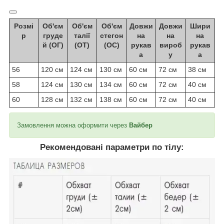
Розмі
Об'єм
Об'єм
Об'єм
Довжи
Довжи
Шири
р
груде
талії
стегон
на
на
на
й (ОГ)
(ОТ)
(ОС)
рукав
вироб
рукав
а
у
а
56
120 см
124 см
130 см
60 см
72 см
38 см
58
124 см
130 см
134 см
60 см
72 см
40 см
60
128 см
132 см
138 см
60 см
72 см
40 см
Замовлення можна оформити через
Вайбер
Рекомендовані параметри по тілу: