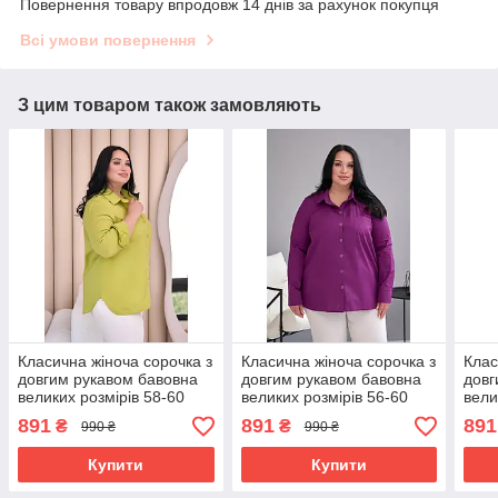
Повернення товару впродовж 14 днів за рахунок покупця
Всі умови повернення
З цим товаром також замовляють
Класична жіноча сорочка з
Класична жіноча сорочка з
Клас
довгим рукавом бавовна
довгим рукавом бавовна
довг
великих розмірів 58-60
великих розмірів 56-60
вели
світло-оливкова
бузкова
чер
891
891
891
₴
₴
990 ₴
990 ₴
Купити
Купити