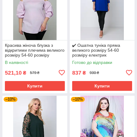
Красива жіноча блузка з
✔️ Ошатна туніка пряма
відкритими плечима великого
великого розміру 54-60
розміру 54-60 розміру
розміру електрик
бузкова
В наявності
Готово до відправки
521,10
837
₴
₴
579 ₴
930 ₴
Купити
Купити
–10%
–10%