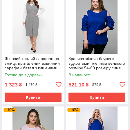
Жіночий теплий сарафан на
Красива жіноча блузка з
змійці, приталений вовняний
відкритими плечима великого
сарафан батал з кишенями
розміру 54-60 розміру синя
великих розмірів 54-64
Готово до відправки
В наявності
розміри сірий
1 323
521,10
₴
₴
1 470 ₴
579 ₴
Купити
Купити
–10%
–10%