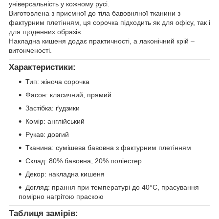
універсальність у кожному русі.
Виготовлена з приємної до тіла бавовняної тканини з
фактурним плетінням, ця сорочка підходить як для офісу, так і
для щоденних образів.
Накладна кишеня додає практичності, а лаконічний крій –
витонченості.
Характеристики:
Тип: жіноча сорочка
Фасон: класичний, прямий
Застібка: ґудзики
Комір: англійський
Рукав: довгий
Тканина: сумішева бавовна з фактурним плетінням
Склад: 80% бавовна, 20% поліестер
Декор: накладна кишеня
Догляд: прання при температурі до 40°C, прасування
помірно нагрітою праскою
Таблиця замірів: