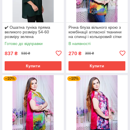
✔️ Ошатна туніка пряма
Річна блуза вільного крою з
великого розміру 54-60
комбінації атласної тканини
розміру зелена
на спинці і кольоровий сітки
великого розміру 52-62
Готово до відправки
В наявності
837
270
₴
₴
930 ₴
300 ₴
Купити
Купити
–10%
–10%