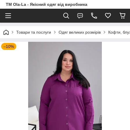
TM Ola-La - Якісний одяг від виробника
Товари та послуги
Одяг великих розмірів
Кофти, блу
–10%