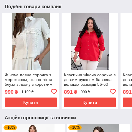
Подібні товари компанії
Жіноча лляна сорочка з
Класична жіноча сорочка з
Клас
мереживом, якісна літня
довгим рукавом бавовна
довг
блуза з льону з коротким
великих розмірів 56-60
вели
рукавом 44-50 розміри
червона
світ
990
891
891
₴
₴
1 100 ₴
990 ₴
молочна
Купити
Купити
Акційні пропозиції та новинки
–10%
–10%