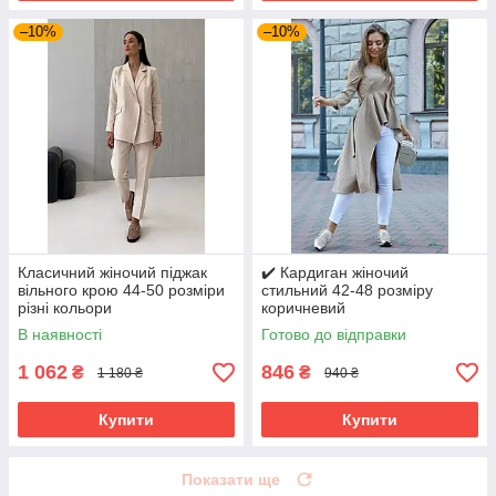
–10%
–10%
Класичний жіночий піджак
✔️ Кардиган жіночий
вільного крою 44-50 розміри
стильний 42-48 розміру
різні кольори
коричневий
В наявності
Готово до відправки
1 062
846
₴
₴
1 180 ₴
940 ₴
Купити
Купити
Показати ще