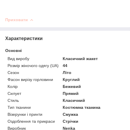
Приховати
Характеристики
Основні
Вид виробу
Класичний жакет
Розмір жіночого одягу (UA)
44
Сезон
Літо
Фасон вирізу горловини
Круглий
Колір
Бежевий
Силует
Прямий
Стиль
Класичний
Тип тканини
Костюмна тканина
Візерунки і принти
Смужка
Оздоблення та прикраси
Стрічки
Виробник
Nenka