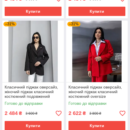
Купити
Купити
–31%
–31%
Класичний піджак оверсайз,
Класичний піджак оверсайз,
жіночий піджак класичний
жіночий піджак класичний
костюмний подовжений
костюмний oversize
чорний 40–50 розміри
подовжений червоний 40–50
Готово до відправки
Готово до відправки
розміри
2 484
2 622
₴
₴
3 600 ₴
3 800 ₴
Купити
Купити