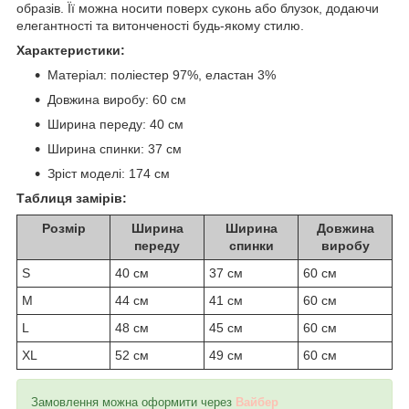
образів. Її можна носити поверх суконь або блузок, додаючи
елегантності та витонченості будь-якому стилю.
Характеристики:
Матеріал: поліестер 97%, еластан 3%
Довжина виробу: 60 см
Ширина переду: 40 см
Ширина спинки: 37 см
Зріст моделі: 174 см
Таблиця замірів:
Розмір
Ширина
Ширина
Довжина
переду
спинки
виробу
S
40 см
37 см
60 см
M
44 см
41 см
60 см
L
48 см
45 см
60 см
XL
52 см
49 см
60 см
Замовлення можна оформити через
Вайбер