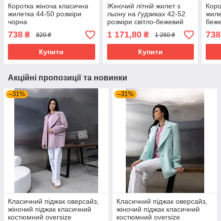
Коротка жіноча класична
Жіночий літній жилет з
Коро
жилетка 44-50 розміри
льону на ґудзиках 42-52
жиле
чорна
розміри світло-бежевий
беж
738
1 171,80
738
₴
₴
820 ₴
1 260 ₴
Купити
Купити
Акційні пропозиції та новинки
–31%
–31%
Класичний піджак оверсайз,
Класичний піджак оверсайз,
жіночий піджак класичний
жіночий піджак класичний
костюмний oversize
костюмний oversize