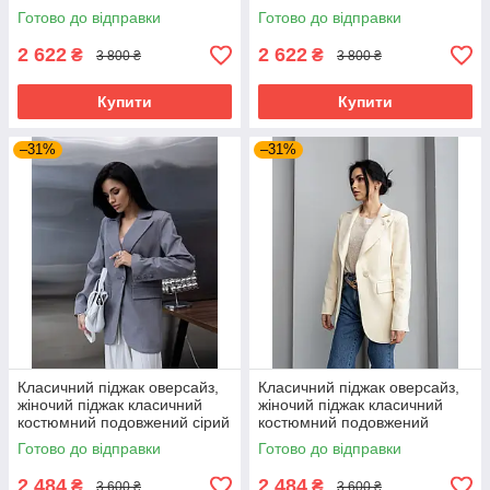
подовжений рожевий 40–50
подовжений м'ятний 40–50
Готово до відправки
Готово до відправки
розміри
розміри
2 622
2 622
₴
₴
3 800 ₴
3 800 ₴
Купити
Купити
–31%
–31%
Класичний піджак оверсайз,
Класичний піджак оверсайз,
жіночий піджак класичний
жіночий піджак класичний
костюмний подовжений сірий
костюмний подовжений
40–50 розміри
молочний 40–50 розміри
Готово до відправки
Готово до відправки
2 484
2 484
₴
₴
3 600 ₴
3 600 ₴