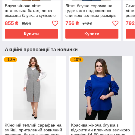
Блуза жіноча літня
Літня блузка сорочка на
Стил
штапельна батал, легка
гудзиках з подовженою
літн
віскозна блузка з куліскою
спинкою великих розмірів
розм
на талії великих розмірів
50-60 блакитна
855
756
792
₴
₴
950 ₴
840 ₴
50-60 бежева
Купити
Купити
Акційні пропозиції та новинки
–10%
–10%
Жіночий теплий сарафан на
Красива жіноча блузка з
змійці, приталений вовняний
відкритими плечима великого
сарафан батал з кишенями
розміру 54-60 розміру синя