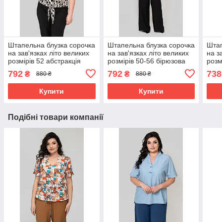
Штапельна блузка сорочка
Штапельна блузка сорочка
Штап
на зав'язках літо великих
на зав'язках літо великих
на з
розмірів 52 абстракція
розмірів 50-56 бірюзова
розм
792
792
738
₴
₴
880 ₴
880 ₴
Купити
Купити
Подібні товари компанії