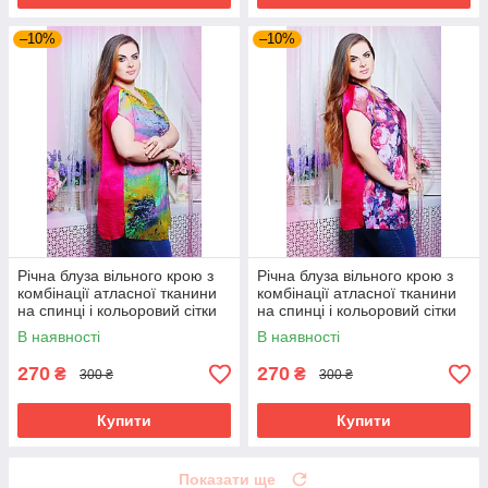
–10%
–10%
Річна блуза вільного крою з
Річна блуза вільного крою з
комбінації атласної тканини
комбінації атласної тканини
на спинці і кольоровий сітки
на спинці і кольоровий сітки
великого розміру 52-62
великого розміру 52-62
В наявності
В наявності
270
270
₴
₴
300 ₴
300 ₴
Купити
Купити
Показати ще