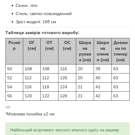
Сезон: літо
Стиль: святко-повсякденний
Зріст моделі: 168 см
Таблиця замірів готового виробу:
Розмі
ОГ
ОТ
ОС
Шири
Шири
Довжи
р
(см)
(см)
(см)
на
на
на по
рукав
спинк
спинці
а (см)
и (см)
(см)
50
108
108
116
20
39
63
52
112
112
120
20
40
63
54
116
118
124
21
41
63
56
120
122
128
21
42
63
*Можлива похибка ±2 см
Найбільший асортимент якісного жіночого одягу на нашому