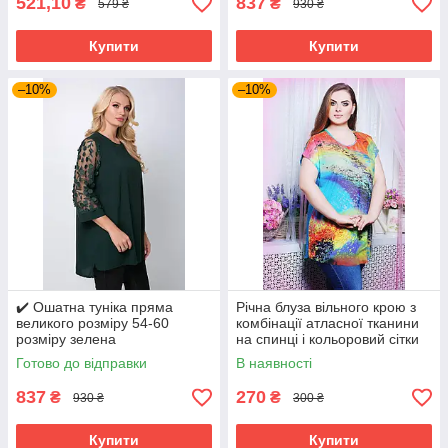
521,10
837
₴
₴
579 ₴
930 ₴
Купити
Купити
–10%
–10%
✔️ Ошатна туніка пряма
Річна блуза вільного крою з
великого розміру 54-60
комбінації атласної тканини
розміру зелена
на спинці і кольоровий сітки
великого розміру 52-62
Готово до відправки
В наявності
837
270
₴
₴
930 ₴
300 ₴
Купити
Купити