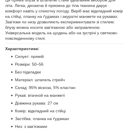
Ця пряма блуза зі штапелю стане ідеальним вибором для
літа. Легка, дихаюча й приємна до тіла тканина дарує
комфорт навіть у спекотну погоду. Виріб має відкладний комір
на стійці, планку на ґудзиках і акуратні манжети на рукавах.
Зав’язки по низу дозволяють експериментувати зі стилем:
блузу можна носити зав’язаною або заправленою.
Універсальна модель на щодень або на зустрічі у святково-
повсякденному стилі.
Характеристики:
Силует: прямій
Розміри: 50–56
Без підкладки
Матеріал: штапель стрейч
Склад: 95% віскоза, 5% еластан
Рукав: втачной на манжеті
Довжина рукава: 27 см
Комір: відкладний на стійці
Застібка: планка на ґудзиках
Низ: з зав’язками