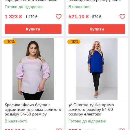
великих розмірів 54-64
Готово до відправки
В наявності
розміри сірий
1 323
521,10
₴
₴
1 470 ₴
579 ₴
Купити
Купити
–10%
–10%
Красива жіноча блузка з
✔️ Ошатна туніка пряма
відкритими плечима великого
великого розміру 54-60
розміру 54-60 розміру
розміру електрик
бузкова
В наявності
Готово до відправки