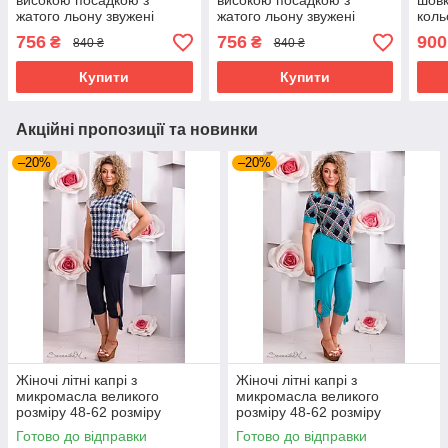
високою посадкою з
високою посадкою з
шовк
жатого льону звужені
жатого льону звужені
коль
внизу батал великі
внизу батал великі
50-5
756
756
900
₴
₴
840 ₴
840 ₴
розміри 50 різні кольори
розміри 50 різні кольори
Купити
Купити
Акційні пропозиції та новинки
–20%
–20%
Жіночі літні капрі з
Жіночі літні капрі з
микромасла великого
микромасла великого
розміру 48-62 розміру
розміру 48-62 розміру
Готово до відправки
Готово до відправки