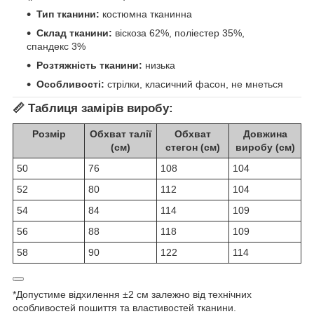
Тип тканини:
костюмна тканинна
Склад тканини:
віскоза 62%, поліестер 35%,
спандекс 3%
Розтяжність тканини:
низька
Особливості:
стрілки, класичний фасон, не мнеться
📏
Таблиця замірів виробу:
Розмір
Обхват талії
Обхват
Довжина
(см)
стегон (см)
виробу (см)
50
76
108
104
52
80
112
104
54
84
114
109
56
88
118
109
58
90
122
114
*Допустиме відхилення ±2 см залежно від технічних
особливостей пошиття та властивостей тканини.