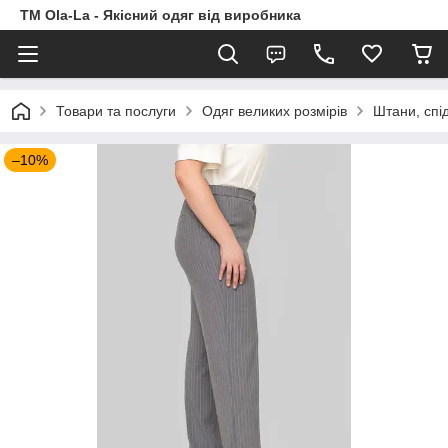
TM Ola-La - Якісний одяг від виробника
Товари та послуги
Одяг великих розмірів
Штани, спід
–10%