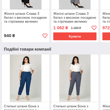
Жіночі штани Слава 3
Жіночі штани Слава 3
Жіно
батал з високою посадкою
батал з високою посадкою
бата
та стрілками великих
та стрілками великих
та с
розмірів 50-58 чорні
розмірів 50-58 сірі
розм
1 062
972
₴
1 180 ₴
(смужка)
940
₴
Купити
Подібні товари компанії
Стильні штани Бона з
Стильні штани Бона з
Жіно