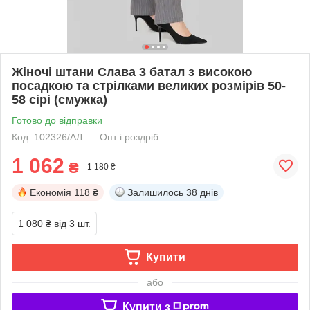
Жіночі штани Слава 3 батал з високою
посадкою та стрілками великих розмірів 50-
58 сірі (смужка)
Готово до відправки
Код: 102326/АЛ
Опт і роздріб
1 062
₴
1 180 ₴
Економія
118 ₴
Залишилось
38 днів
1 080 ₴
від 3 шт.
Купити
або
Купити з