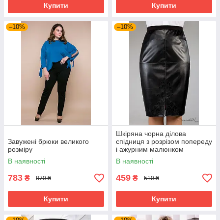
Купити
Купити
–10%
–10%
Шкіряна чорна ділова
Завужені брюки великого
спідниця з розрізом попереду
розміру
і ажурним малюнком
великого розміру 48-54
В наявності
В наявності
783
459
₴
₴
870 ₴
510 ₴
Купити
Купити