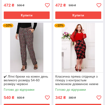
472
472
₴
₴
590 ₴
590 ₴
Купити
Купити
–10%
–10%
✔️ Літні брюки на кожен день
Класична пряма спідниця з
великого розміру 54-60
гіпюру з контрастым
розміру червоні
малюнком довжиною нижче
коліна великого розміру 56-
Готово до відправки
Готово до відправки
60
540
342
₴
₴
600 ₴
380 ₴