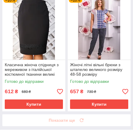
–10%
–10%
Класична жіноча спідниця з
Жіночі літні вільні брюки з
мереживом з італійської
штапелю великого розміру
костюмної тканини великі
48-58 розміру
розміри 50
Готово до відправки
Готово до відправки
612
657
₴
₴
680 ₴
730 ₴
Купити
Купити
Показати ще