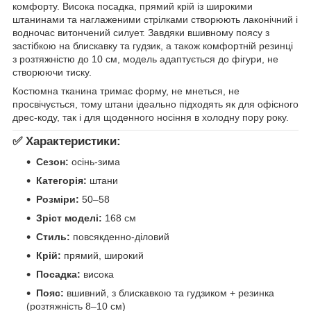
комфорту. Висока посадка, прямий крій із широкими
штанинами та наглаженими стрілками створюють лаконічний і
водночас витончений силует. Завдяки вшивному поясу з
застібкою на блискавку та гудзик, а також комфортній резинці
з розтяжністю до 10 см, модель адаптується до фігури, не
створюючи тиску.
Костюмна тканина тримає форму, не мнеться, не
просвічується, тому штани ідеально підходять як для офісного
дрес-коду, так і для щоденного носіння в холодну пору року.
✅
Характеристики:
Сезон:
осінь-зима
Категорія:
штани
Розміри:
50–58
Зріст моделі:
168 см
Стиль:
повсякденно-діловий
Крій:
прямий, широкий
Посадка:
висока
Пояс:
вшивний, з блискавкою та гудзиком + резинка
(розтяжність 8–10 см)