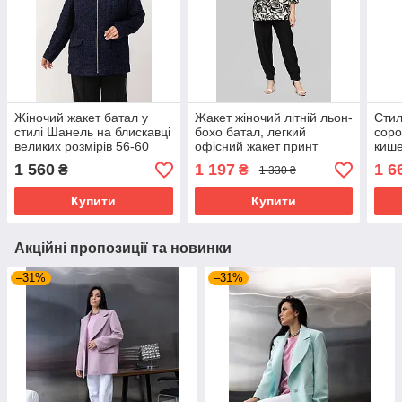
Жіночий жакет батал у
Жакет жіночий літній льон-
Стил
стилі Шанель на блискавці
бохо батал, легкий
соро
великих розмірів 56-60
офісний жакет принт
кише
темно-синій
листя великих розмірів 50-
кори
1 560
1 197
1 6
₴
₴
1 330 ₴
58 чорний
Купити
Купити
Акційні пропозиції та новинки
–31%
–31%