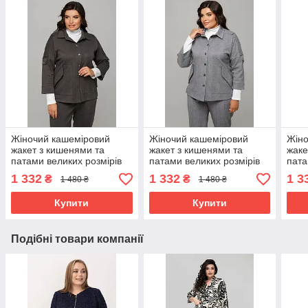
Жіночий кашеміровий
Жіночий кашеміровий
Жіно
жакет з кишенями та
жакет з кишенями та
жаке
патами великих розмірів
патами великих розмірів
пата
50-60 графітовий
50-60 сірий (смужка)
50-6
1 332
1 332
1 3
₴
₴
1 480 ₴
1 480 ₴
Купити
Купити
Подібні товари компанії