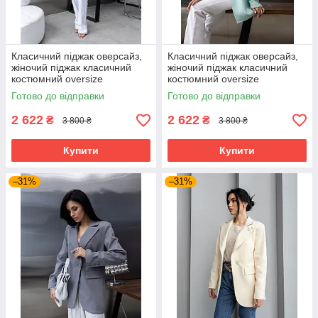
Класичний піджак оверсайз,
Класичний піджак оверсайз,
жіночий піджак класичний
жіночий піджак класичний
костюмний oversize
костюмний oversize
подовжений рожевий 40–50
подовжений м'ятний 40–50
Готово до відправки
Готово до відправки
розміри
розміри
2 622
2 622
₴
₴
3 800 ₴
3 800 ₴
Купити
Купити
–31%
–31%