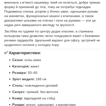
виконана з м’якого кашеміру, який не колеться, добре тримає
форму й приємний до тіла, тому не потребує підкладки.
Подовжена спинка, розрізи у бічних швах, одношовні рукави
на манжетах, функціональні кишені з клапанами, а також
декоративні шльовки на плечах і пати на рукавах — усе це
надає речі завершеного вигляду та зручності.
Застібка на гудзики по центру додає класики, а стримана
кольорова гама дозволяє легко поєднувати жакет з базовими
речами гардероба. Ідеальний варіант для офісу, зустрічей чи
щоденного носіння у холодну пору.
✅
Характеристики:
Сезон:
осінь-зима
Категорія:
жакет
Розміри:
50–60
Зріст моделі:
168 см
Стиль:
повсякденно-діловий
Силует:
прямий, без виточок
Комір:
відкладний на стійці
Рукави:
втачні, одношовні, з манжетами