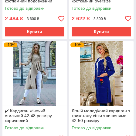
костюмний подовжений
костюмний oversize
чорний 40–50 розміри
подовжений червоний 40–50
Готово до відправки
Готово до відправки
розміри
2 484
2 622
₴
₴
3 600 ₴
3 800 ₴
Купити
Купити
–10%
–10%
✔️ Кардиган жіночий
Літній молодіжний кардиган з
стильний 42-48 розміру
трикотажу сітки з кишенями
коричневий
42-50 розміру
Готово до відправки
Готово до відправки