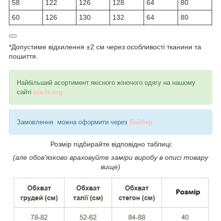
58
122
126
128
64
80
60
126
130
132
64
80
*Допустиме відхилення ±2 см через особливості тканини та
пошиття.
Найбільший асортимент якісного жіночого одягу на нашому
сайті
ola-la.org
Замовлення можна оформити через
Вайбер
Розмір підбирайте відповідно таблиці:
(але обов'язково враховуйте заміри виробу в описі товару
вище)