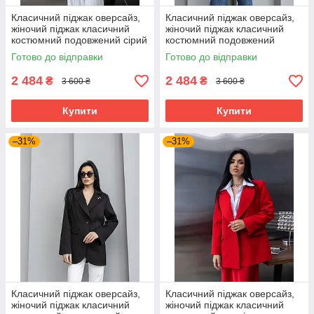
Класичний піджак оверсайз,
Класичний піджак оверсайз,
жіночий піджак класичний
жіночий піджак класичний
костюмний подовжений сірий
костюмний подовжений
40–50 розміри
молочний 40–50 розміри
Готово до відправки
Готово до відправки
2 484
2 484
₴
₴
3 600 ₴
3 600 ₴
Купити
Купити
–31%
–31%
Класичний піджак оверсайз,
Класичний піджак оверсайз,
жіночий піджак класичний
жіночий піджак класичний