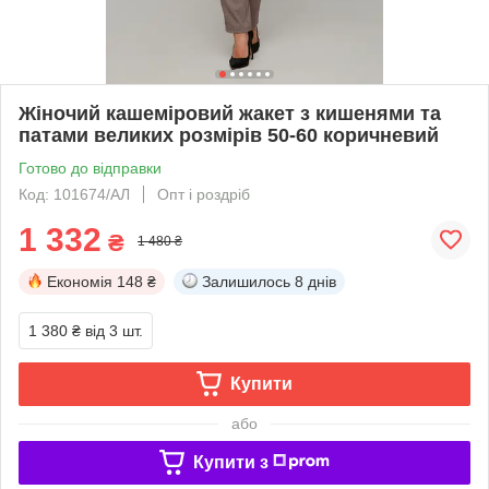
Жіночий кашеміровий жакет з кишенями та
патами великих розмірів 50-60 коричневий
Готово до відправки
Код: 101674/АЛ
Опт і роздріб
1 332
₴
1 480 ₴
Економія
148 ₴
Залишилось
8 днів
1 380 ₴
від 3 шт.
Купити
або
Купити з