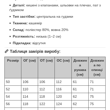
Деталі:
кишені з клапанами, шльовки на плечах, пат з
ґудзиком
Тип застібки:
центральна на гудзики
Тканина:
кашемір
Склад:
поліестер 80%, вовна 20%
Розтяжність:
низька (1–2 см)
Підкладка:
відсутня
📏
Таблиця замірів виробу:
Розмір
ОГ (см)
ОТ (см)
ОС (см)
Довжин
Довжин
а
а по
рукава
спинці
(см)
(см)
50
106
106
112
61
71
52
110
112
116
61
71
54
114
118
120
62
75
56
118
122
124
62
75