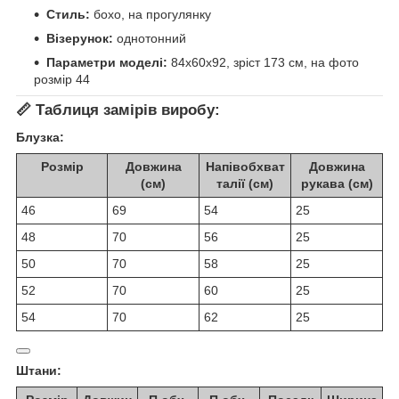
Стиль:
бохо, на прогулянку
Візерунок:
однотонний
Параметри моделі:
84х60х92, зріст 173 см, на фото
розмір 44
📏
Таблиця замірів виробу:
Блузка:
Розмір
Довжина
Напівобхват
Довжина
(см)
талії (см)
рукава (см)
46
69
54
25
48
70
56
25
50
70
58
25
52
70
60
25
54
70
62
25
Штани: