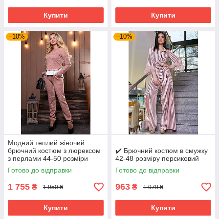
Купити
Купити
–10%
–10%
Модний теплий жіночий
брючний костюм з люрексом
✔️ Брючний костюм в смужку
з перлами 44-50 розміри
42-48 розміру персиковий
Готово до відправки
Готово до відправки
1 755
963
₴
₴
1 950 ₴
1 070 ₴
Купити
Купити