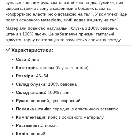
суцільнокроєним рукавом та застібкою на два ґудзики, низ –
широкі штани з льону з кишенями в бокових швах та
комфортною еластичною вставкою на талії. У комплекті йде
пояс з основного матеріалу, який додає акценту на талії.
Матеріали повністю натуральні: блузка з 100% бавовни,
штани з 100% льону. Це забезпечує приємні тактильні
відчуття, гарну вентиляцію та зручність у спекотну погоду.
✅
Характеристики:
Сезон:
літо
Категорія:
костюм (блузка + штани)
Розміри:
46–54
Склад блузки:
100% бавовна
Склад штанів:
100% льон
Рукав:
короткий, цільнокроєний
Посадка штанів:
середня, з еластичною вставкою
Комплектація:
пояс з основного матеріалу
Розтяжність:
немає
Колір:
чорний