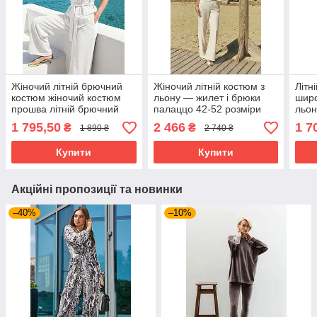
Жіночий літній брючний
Жіночий літній костюм з
Літн
костюм жіночий костюм
льону — жилет і брюки
широ
прошва літній брючний
палаццо 42-52 розміри
льон
костюм натуральні
світло-бежевий
1 795,50
2 466
1 7
₴
₴
1 890 ₴
2 740 ₴
тканини преміум
молочний 46-54 розміри
Купити
Купити
Акційні пропозиції та новинки
–40%
–10%