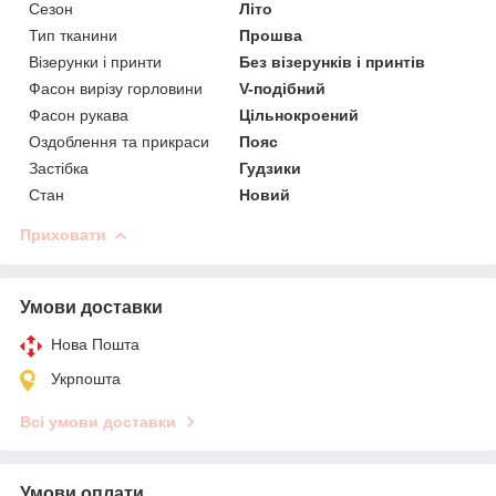
Сезон
Літо
Тип тканини
Прошва
Візерунки і принти
Без візерунків і принтів
Фасон вирізу горловини
V-подібний
Фасон рукава
Цільнокроений
Оздоблення та прикраси
Пояс
Застібка
Гудзики
Стан
Новий
Приховати
Умови доставки
Нова Пошта
Укрпошта
Всі умови доставки
Умови оплати