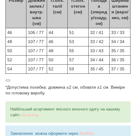
Розмір
Довжин
П.обх.
П.обх.
Посадк
Ширина
аклик./
талії
стегон
а
штанин
внутр.
(см)
(см)
(зперед
и (верх/
шва
у/ззаду,
низ, см)
(см)
см)
46
106 / 77
44
51
32 / 41
33 / 33
48
107 / 77
46
53
33 / 42
34 / 34
50
107 / 77
48
55
33 / 43
35 / 35
52
107 / 77
50
57
34 / 44
36 / 35
54
107 / 77
52
59
35 / 45
37 / 35
*Допустима похибка: довжина ±2 см, обхвати ±1 см. Виміри
по готовому виробу.
Найбільший асортимент якісного жіночого одягу на нашому
сайті
ola-la.org
Замовлення можна оформити через
Вайбер