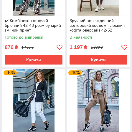
✔️ Комбінезон жіночий
Зручний повсякденний
брючний 42-48 розміру сірий
велюровий костюм - лосіни і
зміїний принт
кофта оверсайз 42-52
розміри різні кольори
Готово до відправки
В наявності
876
1 197
₴
₴
1 460 ₴
1 330 ₴
Купити
Купити
–10%
–10%