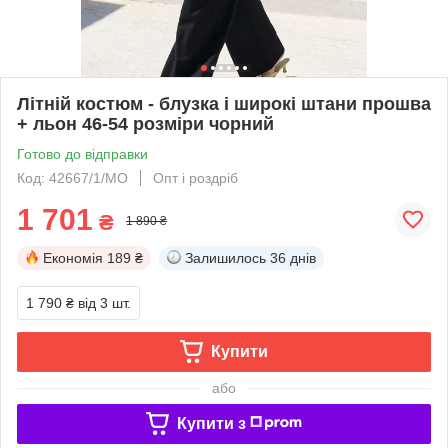
Літній костюм - блузка і широкі штани прошва
+ льон 46-54 розміри чорний
Готово до відправки
Код: 42667/1/МО
Опт і роздріб
1 701
₴
1 890 ₴
Економія
189 ₴
Залишилось
36 днів
1 790 ₴
від 3 шт.
Купити
або
Купити з