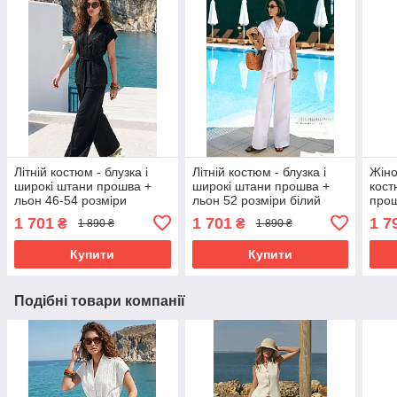
Літній костюм - блузка і
Літній костюм - блузка і
Жіно
широкі штани прошва +
широкі штани прошва +
кост
льон 46-54 розміри
льон 52 розміри білий
прош
чорний
кост
1 701
1 701
1 7
₴
₴
1 890 ₴
1 890 ₴
ткан
моло
Купити
Купити
Подібні товари компанії