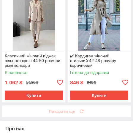
Класичний жіночий піджак
✔️ Кардиган жіночий
вільного крою 44-50 розміри
стильний 42-48 розміру
різні кольори
коричневий
В наявності
Готово до відправки
1 062
846
₴
₴
1 180 ₴
940 ₴
Купити
Купити
Показати ще
Про нас