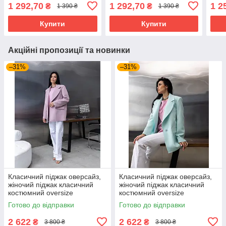
42-52 розміри різні
42-52 розміри різні
літн
1 292,70
1 292,70
1 2
₴
₴
1 390 ₴
1 390 ₴
кольори
кольори
безр
52 р
Купити
Купити
Акційні пропозиції та новинки
–31%
–31%
Класичний піджак оверсайз,
Класичний піджак оверсайз,
жіночий піджак класичний
жіночий піджак класичний
костюмний oversize
костюмний oversize
подовжений рожевий 40–50
подовжений м'ятний 40–50
Готово до відправки
Готово до відправки
розміри
розміри
2 622
2 622
₴
₴
3 800 ₴
3 800 ₴