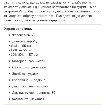
льону та котону, що дозволяє шкірі дихати та забезпечує
комфорт у спекотні дні. Жилет застібається на ґудзики, має
акуратну V-подібну горловину та декоративні кишені-листочки,
які додають образу елегантності. Підходить як до ділових
луків, так і до повсякденного гардеробу.
Характеристики:
Фасон: вільний
Довжина виробу:
• S-M — 55 см
• L-XL — 56 см
• XXL-3XL — 57 см
Матеріал: льон-котон
Сезон: літо, демісезон
Застібка: ґудзики
Горловина: V-подібна
Декор: кишені-листочки
Догляд: ручне прання до 30°
Комплектація: жилет