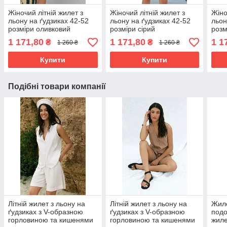
Жіночий літній жилет з
Жіночий літній жилет з
Жіно
льону на ґудзиках 42-52
льону на ґудзиках 42-52
льон
розміри оливковий
розміри сірий
розм
1 171,80
1 171,80
1 1
₴
₴
1 260 ₴
1 260 ₴
Купити
Купити
Подібні товари компанії
Літній жилет з льону на
Літній жилет з льону на
Жиле
ґудзиках з V-образною
ґудзиках з V-образною
подо
горловиною та кишенями
горловиною та кишенями
жиле