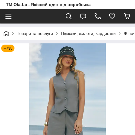
TM Ola-La - Якісний одяг від виробника
Товари та послуги
Піджаки, жилети, кардигани
Жіноч
–7%