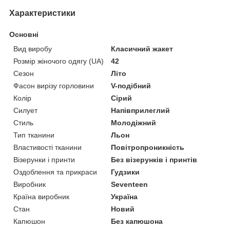
Характеристики
Основні
Вид виробу
Класичний жакет
Розмір жіночого одягу (UA)
42
Сезон
Літо
Фасон вирізу горловини
V-подібний
Колір
Сірий
Силует
Напівприлеглий
Стиль
Молодіжний
Тип тканини
Льон
Властивості тканини
Повітропроникність
Візерунки і принти
Без візерунків і принтів
Оздоблення та прикраси
Гудзики
Виробник
Seventeen
Країна виробник
Україна
Стан
Новий
Капюшон
Без капюшона