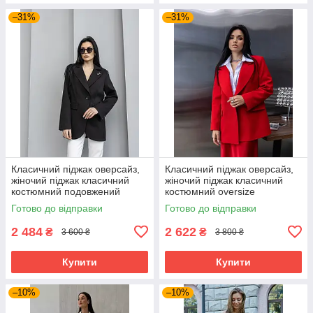
–31%
–31%
Класичний піджак оверсайз,
Класичний піджак оверсайз,
жіночий піджак класичний
жіночий піджак класичний
костюмний подовжений
костюмний oversize
чорний 40–50 розміри
подовжений червоний 40–50
Готово до відправки
Готово до відправки
розміри
2 484
2 622
₴
₴
3 600 ₴
3 800 ₴
Купити
Купити
–10%
–10%