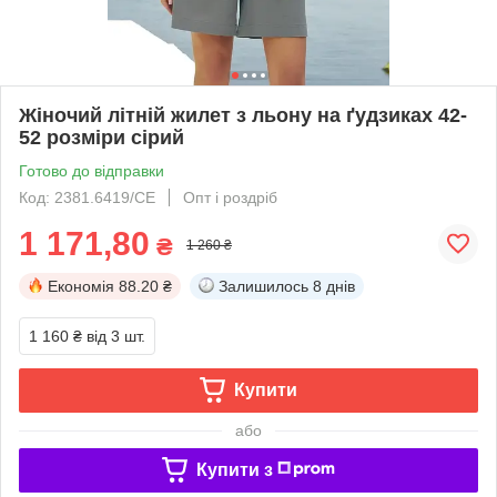
Жіночий літній жилет з льону на ґудзиках 42-
52 розміри сірий
Готово до відправки
Код: 2381.6419/СЕ
Опт і роздріб
1 171,80
₴
1 260 ₴
Економія
88.20 ₴
Залишилось
8 днів
1 160 ₴
від 3 шт.
Купити
або
Купити з