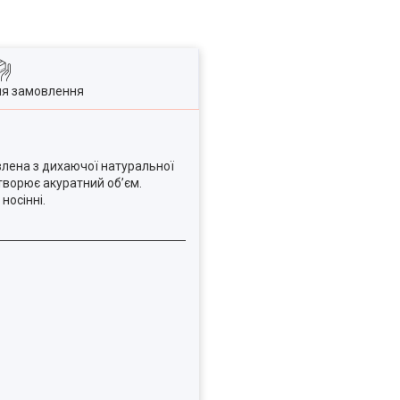
ля замовлення
влена з дихаючої натуральної
створює акуратний об’єм.
носінні.