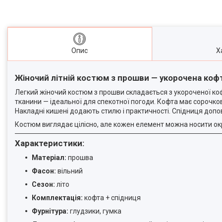
Опис
Х
Жіночий літній костюм з прошви — укорочена кофт
Легкий жіночий костюм з прошви складається з укороченої коф
тканини — ідеальної для спекотної погоди. Кофта має сорочкови
Накладні кишені додають стилю і практичності. Спідниця допо
Костюм виглядає цілісно, але кожен елемент можна носити о
Характеристики:
Матеріал:
прошва
Фасон:
вільний
Сезон:
літо
Комплектація:
кофта + спідниця
Фурнітура:
глудзики, гумка