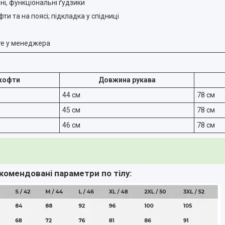
ні, функціональні ґудзики
ти та на поясі; підкладка у спідниці
те у менеджера
кофти
Довжина рукава
44 см
78 см
45 см
78 см
46 см
78 см
комендовані параметри по тілу: