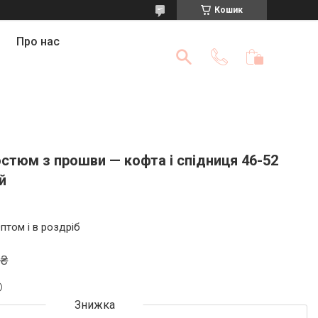
Кошик
Про нас
остюм з прошви — кофта і спідниця 46-52
й
птом і в роздріб
 ₴