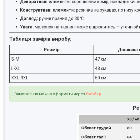
Декоративні елементи:
сорочковий комір, накладні кише
Конструктивні елементи:
резинка на рукавах, по низу коф
Догляд:
ручне прання до 30°C
Увага:
малюнок на тканині може відрізнятись — уточнюй
Таблиця замірів виробу:
Розмір
Довжина 
S-M
47 см
L-XL
48 см
XXL-3XL
50 см
Замовлення можна оформити через
Вайбер
Ре