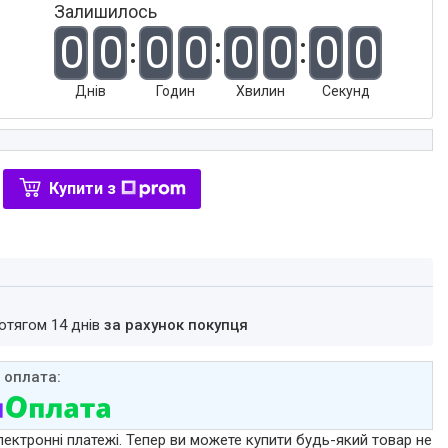
Залишилось
0
0
0
0
0
0
0
0
Днів
Годин
Хвилин
Секунд
Купити з
ротягом 14 днів
за рахунок покупця
лектронні платежі. Тепер ви можете купити будь-який товар не